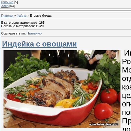
грибные
[5]
Хлеб
[63]
Главная
»
Файлы
» Вторые блюда
В категории материалов
:
165
Показано материалов
:
11-20
Сортировать по
:
Названию
Индейка с овощами
Ин
Ро
Мо
от
кр
це
ог
по
Пр
до