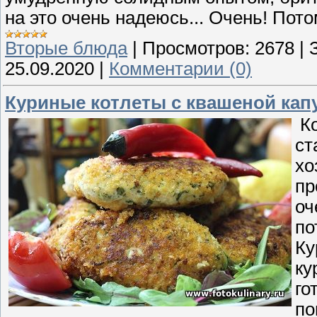
на это очень надеюсь... Очень! Пот
Вторые блюда
|
Просмотров:
2678
|
25.09.2020
|
Комментарии (0)
Куриные котлеты с квашеной кап
Ко
ст
хо
пр
оч
по
Ку
ку
го
по