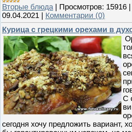
Вторые блюда
|
Просмотров:
15916
09.04.2021
|
Комментарии (0)
Курица с грецкими орехами в дух
Ор
то
вс
ор
се
пр
го
С 
ви
ор
сегодня хочу предложить вариант, хо