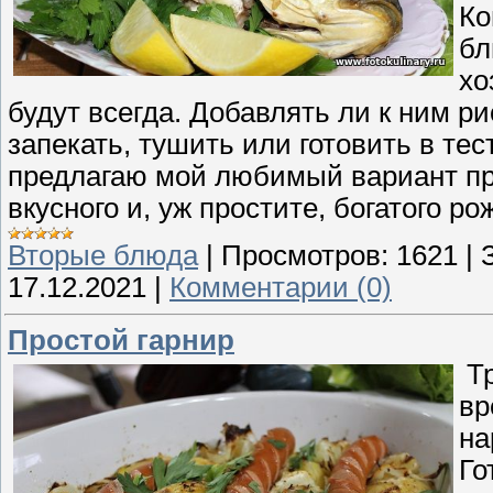
Ко
бл
хо
будут всегда. Добавлять ли к ним р
запекать, тушить или готовить в тес
предлагаю мой любимый вариант при
вкусного и, уж простите, богатого р
Вторые блюда
|
Просмотров:
1621
|
17.12.2021
|
Комментарии (0)
Простой гарнир
Тр
вр
на
Го