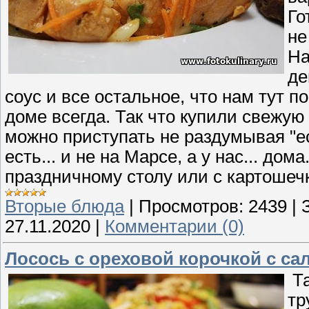
Го
не
На
де
соус и все остальное, что нам тут п
доме всегда. Так что купили свежую
можно приступать не раздумывая "е
есть... и не на Марсе, а у нас... дом
праздничному столу или с картошечк
Вторые блюда
|
Просмотров:
2439
|
27.11.2020
|
Комментарии (0)
Лосось с ореховой корочкой с са
Та
тр