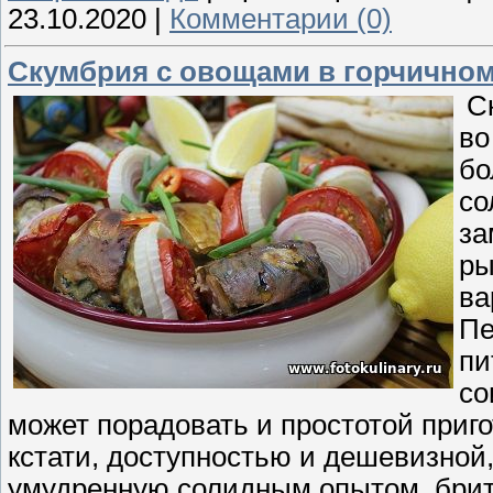
23.10.2020
|
Комментарии (0)
Скумбрия с овощами в горчичном
Ск
во
бо
со
за
ры
ва
Пе
пи
со
может порадовать и простотой приг
кстати, доступностью и дешевизной,
умудренную солидным опытом, британ