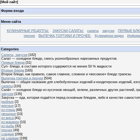
[
Мой сайт
]
Форма входа
Меню сайта
КУЛИНАРНЫЕ РЕЦЕПТЫ:
ЗАКУСКИ,САЛАТЫ:
салаты
закуски
ПЕРВЫЕ БЛЮ
прочее
ВЫПЕЧКА,ТОРТИКИ И ПРОЧЕЕ:
Кулинарное видео
Информ
Categories
Cалаты, закуски
[182]
Салат — холодное блюдо, смесь разнообразных нарезанных продуктов.
Первые блюда
[31]
Суп- блюдо, в составе которого содержится не менее 50 % жидкости
Вторые блюда
[165]
Второе блюдо, как правило, самое главное, сложное и «весомое» блюдо трапезы
Выпечка,тортики и прочее
[504]
Выпечка — общее название для хлебобулочных изделий и кондитерских изделий, из
салаты
[116]
Сала́т — холодное блюдо из кусочков овощей, зелени, различных других растений, г
закуски
[135]
Заку́ска — еда, которая подаётся перед основным блюдом, либо в качестве самостоя
рыбные
[2]
мясные
[17]
из птицы
[68]
овощные
[10]
из мяса
[41]
из макарон
[10]
из рыбы
[32]
прочее
[49]
сладкие
[299]
не сладкие
[199]