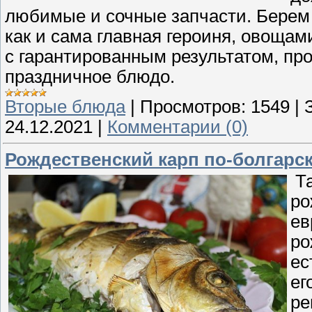
любимые и сочные запчасти. Берем 
как и сама главная героиня, овощами.
с гарантированным результатом, прос
праздничное блюдо.
Вторые блюда
|
Просмотров:
1549
|
24.12.2021
|
Комментарии (0)
Рождественский карп по-болгарс
Та
ро
ев
ро
ес
ег
ре