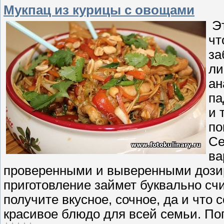
Мукпац из курицы с овощами
Эт
чт
за
ли
ан
па
и 
по
Се
ва
проверенными и выверенными дозир
приготовление займет буквально сч
получите вкусное, сочное, да и что 
красивое блюдо для всей семьи. Поп