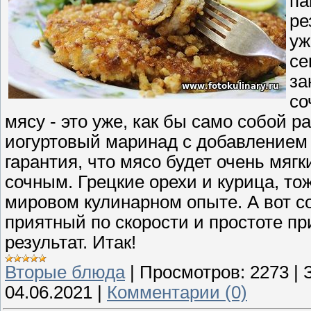
па
ре
уж
се
за
со
мясу - это уже, как бы само собой 
иогуртовый маринад с добавлением 
гарантия, что мясо будет очень мягк
сочным. Грецкие орехи и курица, то
мировом кулинарном опыте. А вот со
приятный по скорости и простоте п
результат. Итак!
Вторые блюда
|
Просмотров:
2273
|
04.06.2021
|
Комментарии (0)