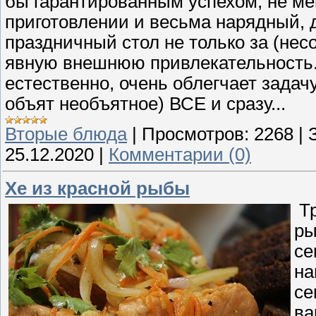
бы гарантированным успехом, не ме
приготовлении и весьма нарядный, 
праздничный стол не только за (нес
явную внешнюю привлекательность. И
естественно, очень облегчает задачу
объят необъятное) ВСЕ и сразу...
Вторые блюда
|
Просмотров:
2268
|
25.12.2020
|
Комментарии (0)
Хе из красной рыбы
Тр
ры
се
на
се
ва