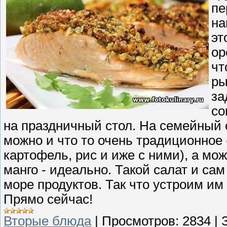
пе
на
эт
ор
чт
ры
за
со
на праздничный стол. На семейный 
можно и что то очень традиционное (н
картофель, рис и иже с ними), а мо
манго - идеально. Такой салат и сам
море продуктов. Так что устроим им
Прямо сейчас!
Вторые блюда
|
Просмотров:
2834
|