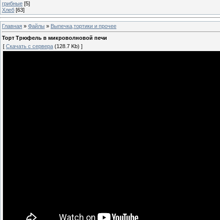
грибные
[5]
Хлеб
[63]
Главная
»
Файлы
»
Выпечка,тортики и прочее
Торт Трюфель в микроволновой печи
[
Скачать с сервера
(128.7 Kb) ]