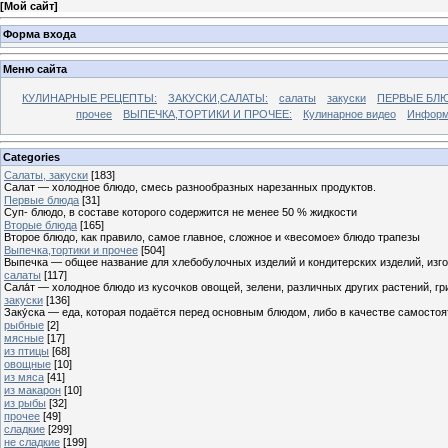
[
Мой сайт
]
Форма входа
Меню сайта
КУЛИНАРНЫЕ РЕЦЕПТЫ:
ЗАКУСКИ,САЛАТЫ:
салаты
закуски
ПЕРВЫЕ БЛЮ
прочее
ВЫПЕЧКА,ТОРТИКИ И ПРОЧЕЕ:
Кулинарное видео
Информ
Categories
Cалаты, закуски
[183]
Салат — холодное блюдо, смесь разнообразных нарезанных продуктов.
Первые блюда
[31]
Суп- блюдо, в составе которого содержится не менее 50 % жидкости
Вторые блюда
[165]
Второе блюдо, как правило, самое главное, сложное и «весомое» блюдо трапезы
Выпечка,тортики и прочее
[504]
Выпечка — общее название для хлебобулочных изделий и кондитерских изделий, из
салаты
[117]
Сала́т — холодное блюдо из кусочков овощей, зелени, различных других растений, г
закуски
[136]
Заку́ска — еда, которая подаётся перед основным блюдом, либо в качестве самостоя
рыбные
[2]
мясные
[17]
из птицы
[68]
овощные
[10]
из мяса
[41]
из макарон
[10]
из рыбы
[32]
прочее
[49]
сладкие
[299]
не сладкие
[199]