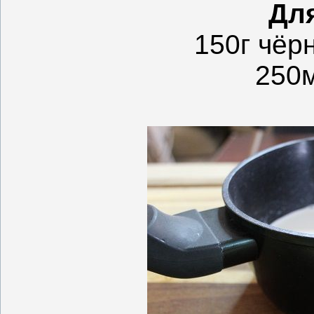
Для
150г чёр
250м