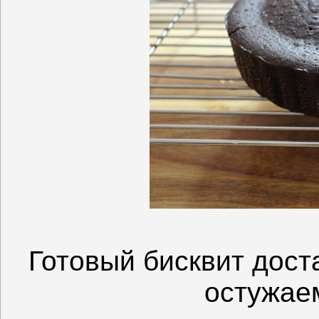
Готовый бисквит дос
остужае