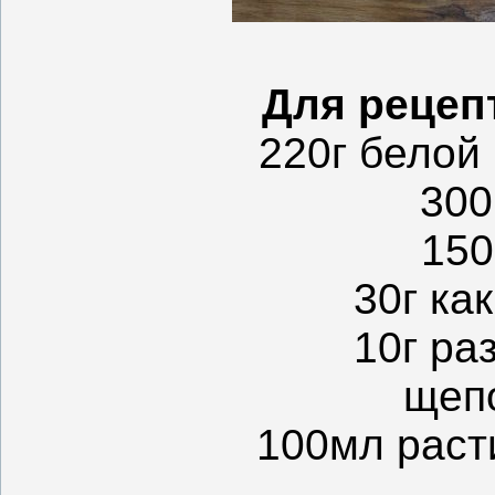
Для рецепт
220г белой
300
150
30г ка
10г ра
щеп
100мл раст