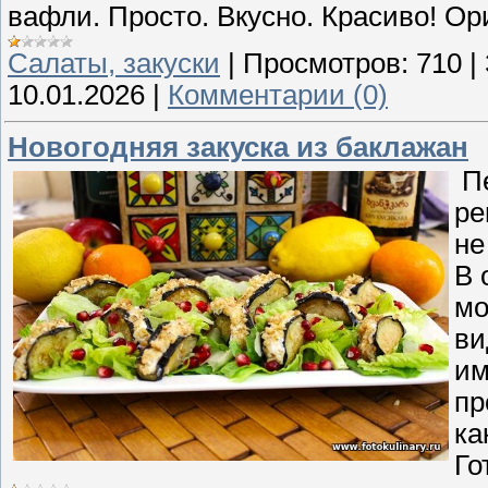
вафли. Просто. Вкусно. Красиво! О
Cалаты, закуски
|
Просмотров:
710
|
10.01.2026
|
Комментарии (0)
Новогодняя закуска из баклажан
Пе
ре
не
В 
мо
ви
им
пр
ка
Го