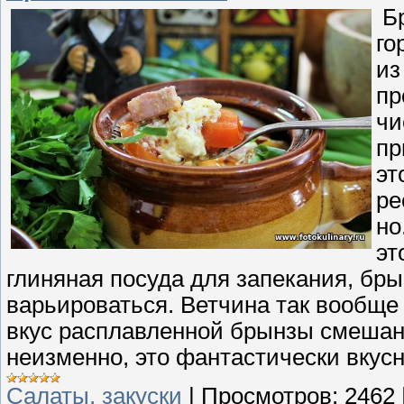
Бр
го
из
пр
чи
пр
эт
ре
но
эт
глиняная посуда для запекания, бры
варьироваться. Ветчина так вообще
вкус расплавленной брынзы смешан
неизменно, это фантастически вкусно
Cалаты, закуски
|
Просмотров:
2462