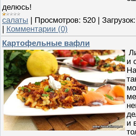
делюсь!
салаты
|
Просмотров:
520
|
Загрузок:
|
Комментарии (0)
Картофельные вафли
Ли
и 
На
та
мо
ме
не
де
и 
то