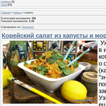
грибные
[5]
Хлеб
[63]
Главная
»
Файлы
» салаты
В категории материалов
:
116
Показано материалов
:
1-10
Сортировать по
:
Названию
Корейский салат из капусты и мо
Уж
в 
ко
о 
(к
"з
по
за
Уз
ещ