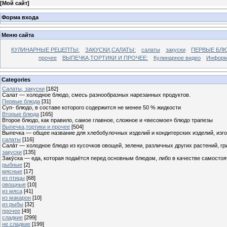
[
Мой сайт
]
Форма входа
Меню сайта
КУЛИНАРНЫЕ РЕЦЕПТЫ:
ЗАКУСКИ,САЛАТЫ:
салаты
закуски
ПЕРВЫЕ БЛЮ
прочее
ВЫПЕЧКА,ТОРТИКИ И ПРОЧЕЕ:
Кулинарное видео
Информ
Categories
Cалаты, закуски
[182]
Салат — холодное блюдо, смесь разнообразных нарезанных продуктов.
Первые блюда
[31]
Суп- блюдо, в составе которого содержится не менее 50 % жидкости
Вторые блюда
[165]
Второе блюдо, как правило, самое главное, сложное и «весомое» блюдо трапезы
Выпечка,тортики и прочее
[504]
Выпечка — общее название для хлебобулочных изделий и кондитерских изделий, из
салаты
[116]
Сала́т — холодное блюдо из кусочков овощей, зелени, различных других растений, г
закуски
[135]
Заку́ска — еда, которая подаётся перед основным блюдом, либо в качестве самостоя
рыбные
[2]
мясные
[17]
из птицы
[68]
овощные
[10]
из мяса
[41]
из макарон
[10]
из рыбы
[32]
прочее
[49]
сладкие
[299]
не сладкие
[199]