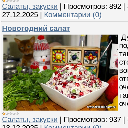
Cалаты, закуски
|
Просмотров:
892
|
27.12.2025
|
Комментарии (0)
Новогодний салат
Ду
по
та
ст
во
от
оч
та
оч
Cалаты, закуски
|
Просмотров:
937
|
13.12.2025
|
Комментарии (0)