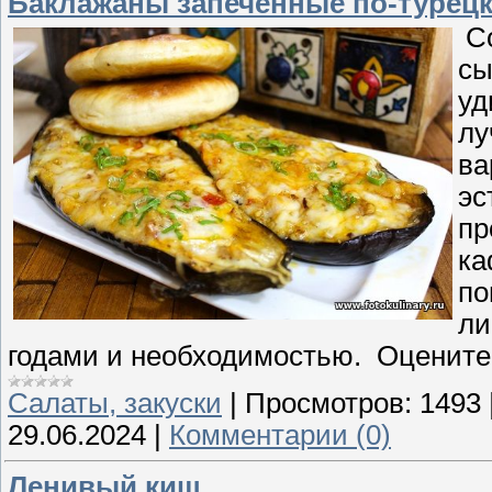
Баклажаны запечённые по-турец
Со
сы
уд
лу
ва
эс
пр
ка
по
ли
годами и необходимостью. Оцените!
Cалаты, закуски
|
Просмотров:
1493
29.06.2024
|
Комментарии (0)
Ленивый киш