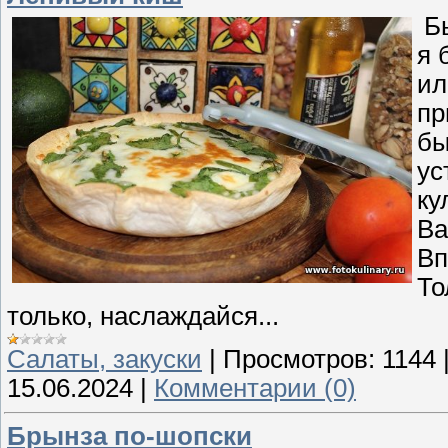
Бы
я 
ил
пр
бы
ус
ку
Ва
Вп
То
только, наслаждайся...
Cалаты, закуски
|
Просмотров:
1144
15.06.2024
|
Комментарии (0)
Брынза по-шопски