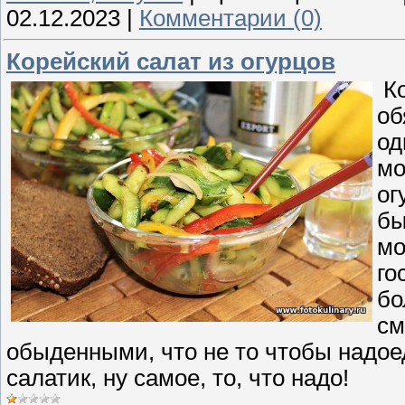
02.12.2023
|
Комментарии (0)
Корейский салат из огурцов
Ко
об
од
мо
ог
бы
мо
го
бо
см
обыденными, что не то чтобы надоед
салатик, ну самое, то, что надо!