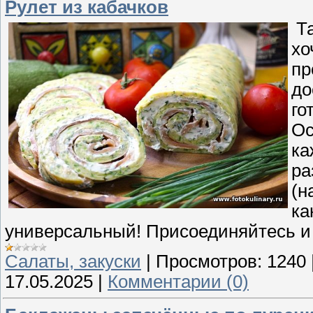
Рулет из кабачков
Та
хо
пр
до
го
Ос
ка
ра
(н
ка
универсальный! Присоединяйтесь и
Cалаты, закуски
|
Просмотров:
1240
17.05.2025
|
Комментарии (0)