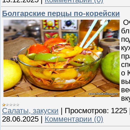
Болгарские перцы по-корейски
Оч
бл
по
ку
пр
сп
о 
вы
ве
вк
Cалаты, закуски
|
Просмотров:
1225
28.06.2025
|
Комментарии (0)