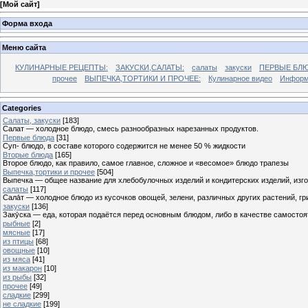
[
Мой сайт
]
Форма входа
Меню сайта
КУЛИНАРНЫЕ РЕЦЕПТЫ:
ЗАКУСКИ,САЛАТЫ:
салаты
закуски
ПЕРВЫЕ БЛЮ
прочее
ВЫПЕЧКА,ТОРТИКИ И ПРОЧЕЕ:
Кулинарное видео
Информ
Categories
Cалаты, закуски
[183]
Салат — холодное блюдо, смесь разнообразных нарезанных продуктов.
Первые блюда
[31]
Суп- блюдо, в составе которого содержится не менее 50 % жидкости
Вторые блюда
[165]
Второе блюдо, как правило, самое главное, сложное и «весомое» блюдо трапезы
Выпечка,тортики и прочее
[504]
Выпечка — общее название для хлебобулочных изделий и кондитерских изделий, из
салаты
[117]
Сала́т — холодное блюдо из кусочков овощей, зелени, различных других растений, г
закуски
[136]
Заку́ска — еда, которая подаётся перед основным блюдом, либо в качестве самостоя
рыбные
[2]
мясные
[17]
из птицы
[68]
овощные
[10]
из мяса
[41]
из макарон
[10]
из рыбы
[32]
прочее
[49]
сладкие
[299]
не сладкие
[199]