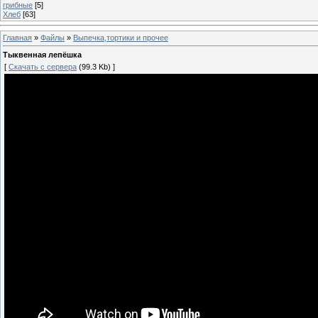
грибные
[5]
Хлеб
[63]
Главная
»
Файлы
»
Выпечка,тортики и прочее
Тыквенная лепёшка
[
Скачать с сервера
(99.3 Kb) ]