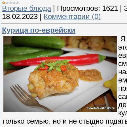
Вторые блюда
|
Просмотров:
1621
|
18.02.2023
|
Комментарии (0)
Курица по-еврейски
Я 
эт
ев
см
на
ем
пр
са
де
ку
только семью, но и не стыдно подат