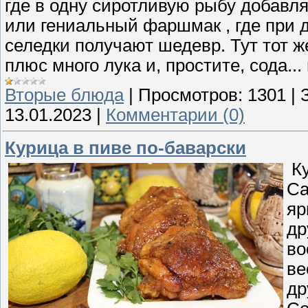
где в одну сиротливую рыбу добавляю
или гениальный фаршмак , где при до
селедки получают шедевр. Тут тот ж
плюс много лука и, простите, сода...
Вторые блюда
|
Просмотров:
1301
|
13.01.2023
|
Комментарии (0)
Курица в пиве по-баварски
Ку
Са
яр
др
во
ве
др