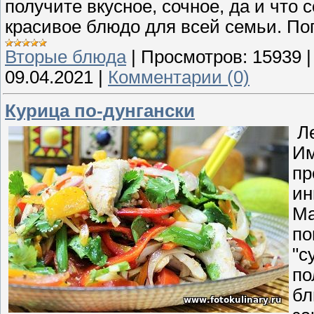
получите вкусное, сочное, да и что 
красивое блюдо для всей семьи. Поп
Вторые блюда
|
Просмотров:
15939
09.04.2021
|
Комментарии (0)
Курица по-дунгански
Ле
Им
пр
ин
Ма
по
"с
по
бл