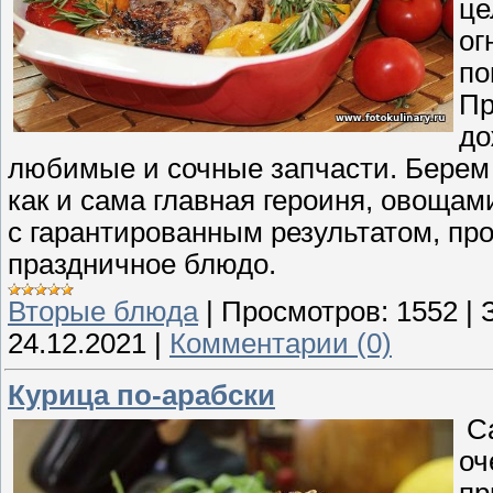
це
ог
по
Пр
до
любимые и сочные запчасти. Берем 
как и сама главная героиня, овощами.
с гарантированным результатом, прос
праздничное блюдо.
Вторые блюда
|
Просмотров:
1552
|
24.12.2021
|
Комментарии (0)
Курица по-арабски
Са
оч