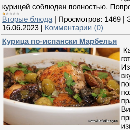
курицей соблюден полностью. Попр
Вторые блюда
|
Просмотров:
1469
|
16.06.2023
|
Комментарии (0)
Курица по-испански Марбелья
Ка
го
Из
вк
по
по
пр
Ви
пр
из