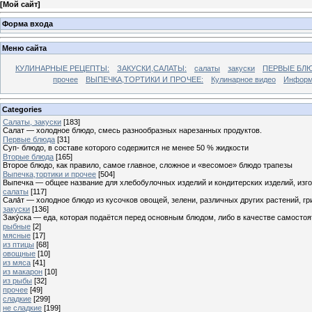
[
Мой сайт
]
Форма входа
Меню сайта
КУЛИНАРНЫЕ РЕЦЕПТЫ:
ЗАКУСКИ,САЛАТЫ:
салаты
закуски
ПЕРВЫЕ БЛЮ
прочее
ВЫПЕЧКА,ТОРТИКИ И ПРОЧЕЕ:
Кулинарное видео
Информ
Categories
Cалаты, закуски
[183]
Салат — холодное блюдо, смесь разнообразных нарезанных продуктов.
Первые блюда
[31]
Суп- блюдо, в составе которого содержится не менее 50 % жидкости
Вторые блюда
[165]
Второе блюдо, как правило, самое главное, сложное и «весомое» блюдо трапезы
Выпечка,тортики и прочее
[504]
Выпечка — общее название для хлебобулочных изделий и кондитерских изделий, из
салаты
[117]
Сала́т — холодное блюдо из кусочков овощей, зелени, различных других растений, г
закуски
[136]
Заку́ска — еда, которая подаётся перед основным блюдом, либо в качестве самостоя
рыбные
[2]
мясные
[17]
из птицы
[68]
овощные
[10]
из мяса
[41]
из макарон
[10]
из рыбы
[32]
прочее
[49]
сладкие
[299]
не сладкие
[199]