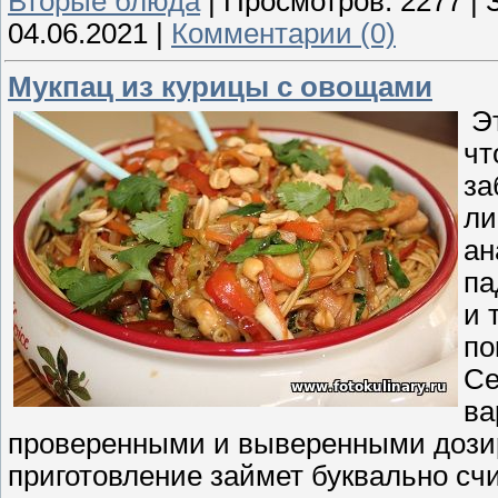
Вторые блюда
|
Просмотров:
2277
|
04.06.2021
|
Комментарии (0)
Мукпац из курицы с овощами
Эт
чт
за
ли
ан
па
и 
по
Се
ва
проверенными и выверенными дозир
приготовление займет буквально сч