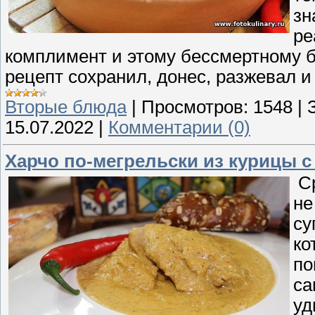
зн
ре
комплимент и этому бессмертному бл
рецепт сохранил, донес, разжевал и
Вторые блюда
|
Просмотров:
1548
|
15.07.2022
|
Комментарии (0)
Харчо по-мегрельски из курицы с
Ср
не
су
ко
по
са
уд