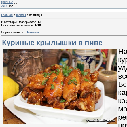
грибные
[5]
Хлеб
[63]
Главная
»
Файлы
» из птицы
В категории материалов
:
68
Показано материалов
:
1-10
Сортировать по
:
Названию
Куриные крылышки в пиве
На
ку
уд
вс
Вс
ка
ко
мо
ре
пр