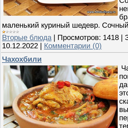
Со
не
бр
маленький куриный шедевр. Сочный,
Вторые блюда
|
Просмотров:
1418
|
10.12.2022
|
Комментарии (0)
Чахохбили
Ча
по
да
эт
ск
вы
пе
те