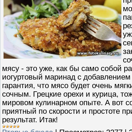
пр
мо
па
ре
уж
се
за
со
мясу - это уже, как бы само собой 
иогуртовый маринад с добавлением 
гарантия, что мясо будет очень мягк
сочным. Грецкие орехи и курица, то
мировом кулинарном опыте. А вот со
приятный по скорости и простоте п
результат. Итак!