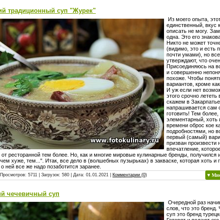
ий традиционный суп "Журек"
Из моего опыта, это
единственный, вкус 
описать не могу. Зам
одна. Это его знаков
Никто не может точн
(видимо, это и есть п
почти умами), но все
утверждают, что очен
Присоединяюсь на вс
и совершенно непоня
похоже. Чтобы понят
вариантов, кроме ка
И уж если нет возмо
этого срочно лететь 
скажем в Закарпатье
напрашивается сам 
готовить! Тем более,
элементарный, хоть 
времени оброс кое к
подробностями, но в
первый (самый) вар
призван произвести 
впечатление, которо
 от ресторанной тем более. Но, как и многие мировые кулинарные бренды, получился 
чем хуже, тем...". Итак, все дело в (волшебных пузырьках) в закваске, которая хоть и 
 о ней все же надо позаботится заранее.
 Просмотров: 5711 | Загрузок: 580 | Дата:
01.01.2021
|
Комментарии (0)
♥ Мн
ий чечевичный суп
Очередной раз начи
слов, что это бренд
суп это бренд турецк
Готовят и подают его