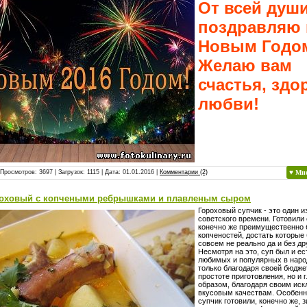
От всей душ
поздравляю 
Новым Годо
Желаю вам
счастья, здо
любви!
 Просмотров: 3697 | Загрузок: 1115 | Дата:
01.01.2016
|
Комментарии (2)
♥ Мн
роховый с копчеными ребрышками и плавленым сыром
Гороховый супчик - это один 
советского времени. Готовили 
конечно же преимущественно 
копченостей, достать которые
совсем не реально да и без др
Несмотря на это, суп был и ес
любимых и популярных в наро
только благодаря своей бюдже
простоте приготовления, но и
образом, благодаря своим ис
вкусовым качествам. Особенн
супчик готовили, конечно же, з