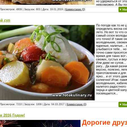
но удержаться от это
невозможно. А Вы по
 Просмотров: 4809 | Загрузок: 803 | Дата:
19.01.2019
|
Комментарии (0)
♥ Мн
й суп
По погоде как то не 
определить весна се
лето. Но вот то что 
самый сезон молоды
это точно! И такие о
молоденькие, свежен
ядреные, налитые... 
улыбаются тебе... но 
точно сами просятся
время для таких вот 
свежих, густых и вку
Или даже не супов...
рагу... Да какая разн
вкусно, полезно, легк
приготовлении и для 
ярко... и от этого даж
солнечно! Итак: пам
молоденьких, кабачк
налитого радостного
перца и цветной кап
посвящается...
 Просмотров: 7210 | Загрузок: 1006 | Дата:
04.03.2017
|
Комментарии (0)
♥ Мн
м 2016 Годом!
Дорогие дру