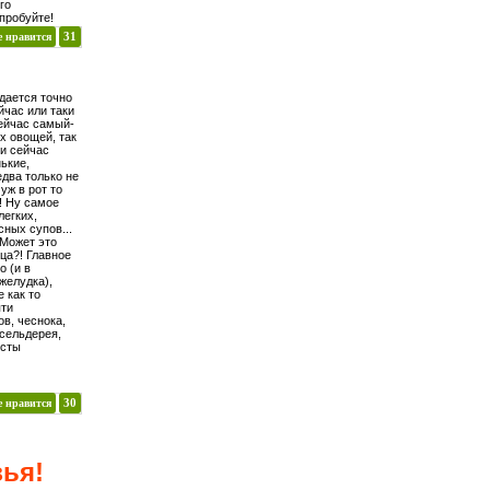
го
пробуйте!
е нравится
31
удается точно
йчас или таки
сейчас самый-
х овощей, так
ни сейчас
ькие,
едва только не
уж в рот то
! Ну самое
легких,
сных супов...
 Может это
ица?! Главное
о (и в
желудка),
е как то
яти
ов, чеснока,
 сельдерея,
усты
е нравится
30
зья!