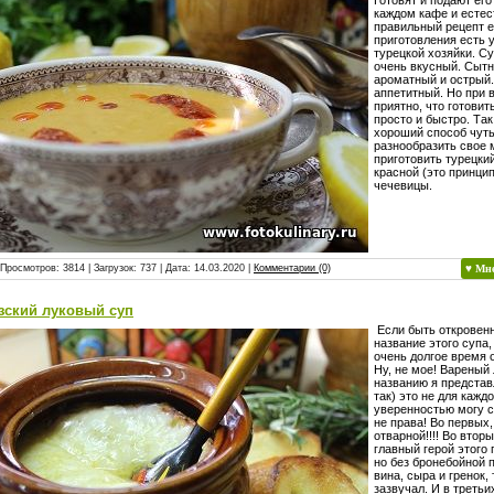
каждом кафе и есте
правильный рецепт е
приготовления есть 
турецкой хозяйки. Су
очень вкусный. Сытн
ароматный и острый
аппетитный. Но при 
приятно, что готовит
просто и быстро. Так
хороший способ чут
разнообразить свое 
приготовить турецкий
красной (это принци
чечевицы.
 Просмотров: 3814 | Загрузок: 737 | Дата:
14.03.2020
|
Комментарии (0)
♥ Мн
зский луковый суп
Если быть откровенн
название этого супа
очень долгое время 
Ну, не мое! Вареный 
названию я предста
так) это не для кажд
уверенностью могу с
не права! Во первых,
отварной!!!! Во вторы
главный герой этого
но без бронебойной 
вина, сыра и гренок, 
зазвучал. И в третьи