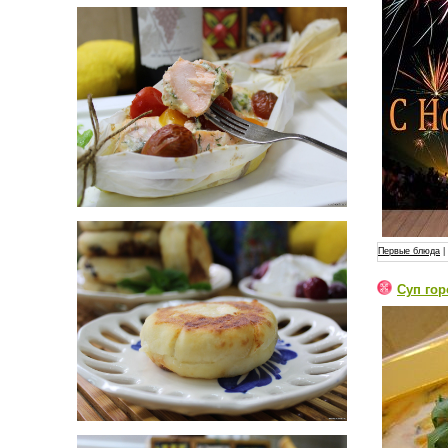
Первые блюда
|
Суп го