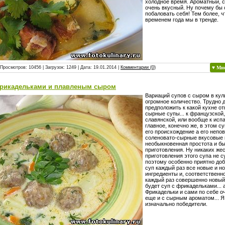
холодное время. Ароматный, 
очень вкусный. Ну почему бы 
побаловать себя! Тем более, ч
временем года мы в тренде.
 Просмотров: 10456 | Загрузок: 1249 | Дата:
19.01.2014
|
Комментарии (0)
♥ Мн
фрикадельками и плавленым сыром
Вариаций супов с сыром в кул
огромное количество. Трудно 
предположить к какой кухне от
сырные супы... к французской,
славянской, или вообще к исп
главное, конечно же, в этом с
его происхождение а его непо
соленовато-сырные вкусовые 
необыкновенная простота и б
приготовления. Ну никаких же
приготовления этого супа не с
поэтому особенно приятно доб
суп каждый раз все новые и н
ингредиенты и, соответственн
каждый раз совершенно новый
будет суп с фрикадельками... 
Фрикадельки и сами по себе о
еще и с сырным ароматом... 
изначально победители.