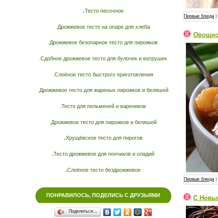
.
Тесто песочное
Первые блюда
|
.Дрожжевое тесто на опаре для хлеба
Овощно
.Дрожжевое безопарное тесто для пирожков
.Сдобное дрожжевое тесто для булочек и ватрушек
.Слоёное тесто быстрого приготовления
.Дрожжевое тесто для жареных пирожков и беляшей
.Тесто для пельменей и вареников
.Дрожжевое тесто для пирожков и беляшей
.
Хрущёвское тесто для пирогов
.
Тесто дрожжевое для пончиков и оладий
.
Слоёное тесто бездрожжевое
Первые блюда
|
ПОНРАВИЛОСЬ, ПОДЕЛИСЬ С ДРУЗЬЯМИ
С Новы
Поделиться…