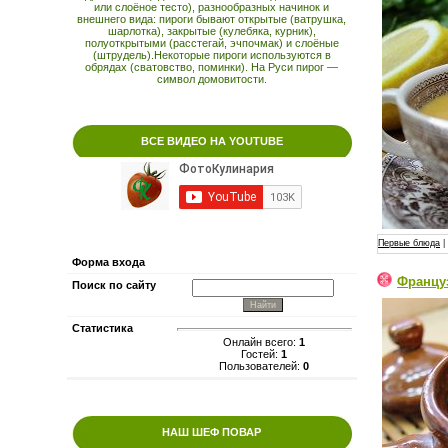
или слоёное тесто), разнообразных начинок и
внешнего вида: пироги бывают открытые (ватрушка,
шарлотка), закрытые (кулебяка, курник),
полуоткрытыми (расстегай, эчпочмак) и слоёные
(штрудель).Некоторые пироги используются в
обрядах (сватовство, поминки). На Руси пирог —
символ домовитости.
ВСЕ ВИДЕО НА YOUTUBE
Первые блюда
|
Форма входа
Францу
Поиск по сайту
Статистика
Онлайн всего:
1
Гостей:
1
Пользователей:
0
НАШ ШЕФ ПОВАР