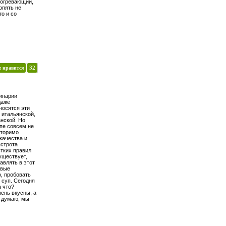
согревающий,
опять не
то и со
е нравится
32
инарии
даже
носятся эти
 итальянской,
анской. Но
упе совсем не
вторимо
качества и
ыстрота
стких правил
уществует,
авлять в этот
овые
о, пробовать
 суп. Сегодня
а что?
чень вкусны, а
Я думаю, мы