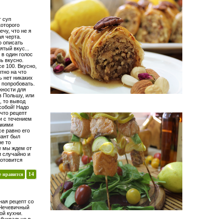
т суп
которого
ечу, что не я
ая черта.
о описать
ятый вкус...
 в один голос
ь вкусно.
е 100. Вкусно,
тно на что
ь нет никаких
к попробовать.
жности для
в Польшу, или
, то вывод
собой! Надо
 что рецепт
и с течением
акими
се равно его
иант был
не то
е мы ждем от
и случайно и
готовится
е нравится
14
ная рецепт со
. Чечевичный
ой кухни.
 буквально в