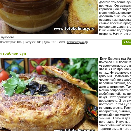
долгого томления лу
не луком. Он выделя
карамельной сладост
меня иной раз возни
добавить еще немног
сварить таки варень
самые простые проду
сильно вас удивить 
И не ищите подтверж
стороне. Начните с э
лукового...
 Просмотров: 4067 | Загрузок: 841 | Дата:
18.10.2019
|
Комментарии (0)
♥ Мн
й грибной суп
Если Вы хоть раз бы
почти со 100 процен
уверенностью могу 
что и Вы не прошли 
супа... Ну возможно 
грибным. Возможно л
чесночный, но в хлеб
вероятно ржаном, а
дико аппетитном. Та
можно попробовать в
любой пивной, где п
пекут. Этот аромат з
невозможно. Этот вк
повторить. Этот суп 
готовить и есть. Густ
наваристый, сытный,
вкусный и по-моему
зимний. Такой и для
не стыдно. И пусть в
"выскребании" ложко
тарелки и мало чего 