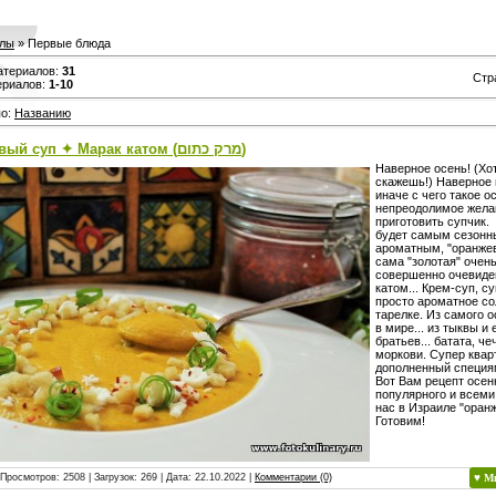
лы
» Первые блюда
атериалов
:
31
Стр
ериалов
:
1-10
по
:
Названию
Оранжевый суп ✦ Марак катом (מרק כתום)
Наверное осень! (Хот
скажешь!) Наверное 
иначе с чего такое о
непреодолимое жела
приготовить супчик. 
будет самым сезон
ароматным, "оранже
сама "золотая" очен
совершенно очевиде
катом... Крем-суп, су
просто ароматное со
тарелке. Из самого 
в мире... из тыквы и
братьев... батата, ч
моркови. Супер кварт
дополненный специя
Вот Вам рецепт осен
популярного и всеми
нас в Израиле "оранж
Готовим!
 Просмотров: 2508 | Загрузок: 269 | Дата:
22.10.2022
|
Комментарии (0)
♥ М