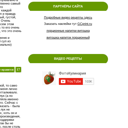
ственно самый
ПАРТНЁРЫ САЙТА
го
у каждой
п и правда
ый, густой,
Подробные видео рецепты здесь
. Очень
Заказать наклейки тут
GCprint.ru
всем этом
ь то его очень
порционные напитки витошка
, что это очень
ь
витошка напиток порционный
меню и
 суп из
пиально)
ВИДЕО РЕЦЕПТЫ
е нравится
17
ой, то само
, меня лично
отталкивало.
лук (а по
вляла именно
ого. Сейчас с
казать - была
 лук не
х, хоть он и
 произведения,
поддержки
так бы не
х, после столь