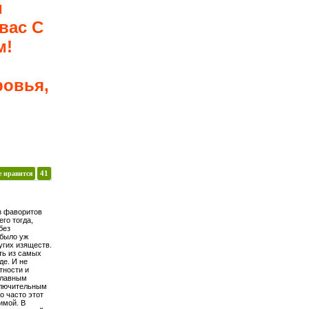
и
вас С
м!
ровья,
е нравится
41
из фаворитов
его тогда,
без
 было уж
угих изяществ.
ть из самых
де. И не
тности и
 главным
ключительным
о часто этот
имой. В