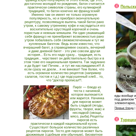
французскую популярность этого хлеба, где этот,
достаточно молодой по рождению, батон считается
Польск
практически символом страны, его кулинарной
традицией, то батон конечно же французский!
Именно там он имеет не только огромную
популярность, но и приобрел окончательную
рецептуру, позволяющую выпечь такой батон рано
утром, к самому утреннему кофе и насладиться его
восхитительно хрустящей корочкой и очень
пористым и нежным мякишем. Ни один уважающий
себя француз не пренебрежет возможностью рано
утром побаловать себя свежеиспеченным и тут же
купленным багетом. Ведь всем известно, что
вчерашний багет, а справедливее сказать, вечерний
и даже дневной багет - это уже совсем другая
история... Есть его надо сразу... традиция, есть
традиция... черствеет он действительно быстро и в
этом тоже его национальная примета. Так задумано
и да будет так! Печем... и тут же наслаждаемся!!! А
если сразу не доели... я не виноват! Тем более, что
есть огромное количество рецептов (например
салатов, тостов и т.д.) где подсушенный хлеб... то,
что "доктор прописал"!.
Пиро́г — блюдо из
теста с начинкой,
которое выпекается
еды вообще и
или жарится. Начинка
под девизом "
для пирогов может
элементарно,
быть сладкой (ягоды,
Первые блюда
|
фрукты, творог, мак) и
несладкой (овощи,
мясо, рыба).Рецепты
Турецк
пирогов есть
практически в каждой национальной кухне.
Существует большое количество различных
рецептов пирогов. Тесто для пирогов может быть
дрожжевым (сдобным или обычным), бисквитное