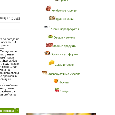
Грибы
Колбасные изделия
аницы
:
1
2
3
4
»
Крупы и каши
Рыба и морепродукты
Овощи и зелень
я по погоде не
навеяло... А
строе и
Мясные продукты
ние
Так пусть он
Орехи и сухофрукты
ным, самым
вым" как и
ь. Итак выбор
н. Будет марак
Сыры и творог
п пюре.... или
лнце на
осеннего овоща
Хлебобулочные изделия
 ее оранжевых
ечевицы и
ет,
Фрукты
ми и любовью.
него, очень
Ягоды
 любимого у
евого" супа.
не нравится
7