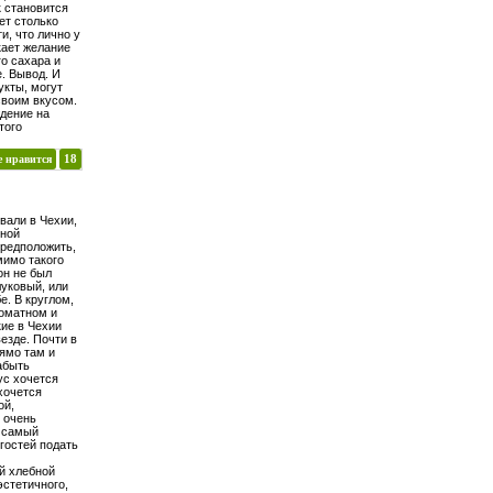
к становится
ет столько
и, что лично у
кает желание
о сахара и
е. Вывод. И
кты, могут
своим вкусом.
дение на
того
е нравится
18
вали в Чехии,
тной
предположить,
мимо такого
он не был
уковый, или
е. В круглом,
роматном и
кие в Чехии
езде. Почти в
рямо там и
абыть
ус хочется
хочется
ой,
 очень
, самый
 гостей подать
й хлебной
эстетичного,