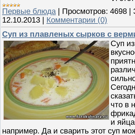
Первые блюда
|
Просмотров:
4698
|
12.10.2013
|
Комментарии (0)
Суп из плавленых сырков с вер
Суп из
вкусно
приятн
разли
сильно
Сегодн
сказат
что в 
фрикад
и яйца
например. Да и сварить этот суп мож