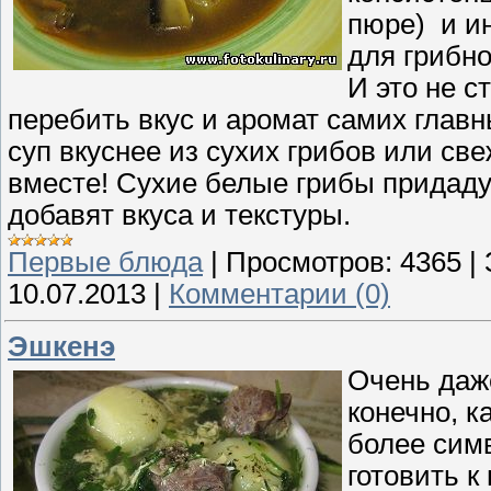
пюре) и ин
для грибно
И это не с
перебить вкус и аромат самих главны
суп вкуснее из сухих грибов или све
вместе! Сухие белые грибы придаду
добавят вкуса и текстуры.
Первые блюда
|
Просмотров:
4365
|
10.07.2013
|
Комментарии (0)
Эшкенэ
Очень даже
конечно, к
более сим
готовить к