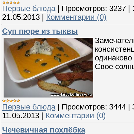
Первые блюда
|
Просмотров:
3237
|
21.05.2013
|
Комментарии (0)
Суп пюре из тыквы
Замечател
консистен
одинаково 
Свое солнц
Первые блюда
|
Просмотров:
3444
|
11.05.2013
|
Комментарии (0)
Чечевичная похлёбка