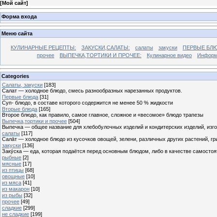
[
Мой сайт
]
Форма входа
Меню сайта
КУЛИНАРНЫЕ РЕЦЕПТЫ:
ЗАКУСКИ,САЛАТЫ:
салаты
закуски
ПЕРВЫЕ БЛЮ
прочее
ВЫПЕЧКА,ТОРТИКИ И ПРОЧЕЕ:
Кулинарное видео
Информ
Categories
Cалаты, закуски
[183]
Салат — холодное блюдо, смесь разнообразных нарезанных продуктов.
Первые блюда
[31]
Суп- блюдо, в составе которого содержится не менее 50 % жидкости
Вторые блюда
[165]
Второе блюдо, как правило, самое главное, сложное и «весомое» блюдо трапезы
Выпечка,тортики и прочее
[504]
Выпечка — общее название для хлебобулочных изделий и кондитерских изделий, из
салаты
[117]
Сала́т — холодное блюдо из кусочков овощей, зелени, различных других растений, г
закуски
[136]
Заку́ска — еда, которая подаётся перед основным блюдом, либо в качестве самостоя
рыбные
[2]
мясные
[17]
из птицы
[68]
овощные
[10]
из мяса
[41]
из макарон
[10]
из рыбы
[32]
прочее
[49]
сладкие
[299]
не сладкие
[199]