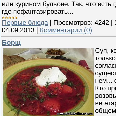
или курином бульоне. Так, что есть 
где пофантазировать...
Первые блюда
|
Просмотров:
4242
|
04.09.2013
|
Комментарии (0)
Борщ
Суп, к
только
соглас
сущест
нем...
Кто пр
розовы
вегета
общем 