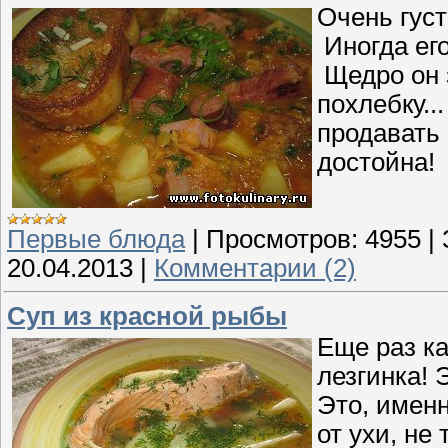
Очень густ
Иногда ег
Щедро он з
похлебку..
продавать 
достойна!
Первые блюда
|
Просмотров:
4955
|
20.04.2013
|
Комментарии (2)
Суп из красной рыбы
Еще раз ка
лезгинка! Э
Это, именн
от ухи, не