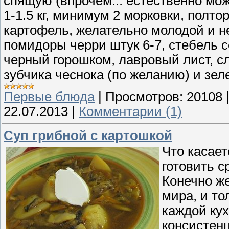
спящую (впрочем... естественно мож
1-1.5 кг, минимум 2 морковки, полто
картофель, желательно молодой и не
помидоры черри штук 6-7, стебель с
черный горошком, лавровый лист, сл
зубчика чеснока (по желанию) и зел
Первые блюда
|
Просмотров:
20108
22.07.2013
|
Комментарии (1)
Суп грибной с картошкой
Что касает
готовить с
Конечно же
мира, и то
каждой ку
консистенц