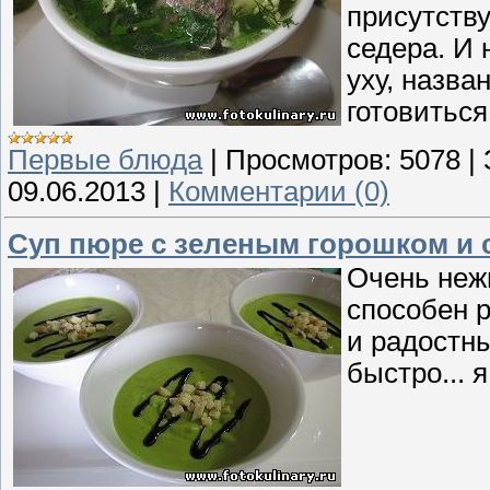
присутству
седера. И 
уху, назва
готовиться
Первые блюда
|
Просмотров:
5078
|
09.06.2013
|
Комментарии (0)
Суп пюре с зеленым горошком и 
Очень нежн
способен 
и радостн
быстро... 