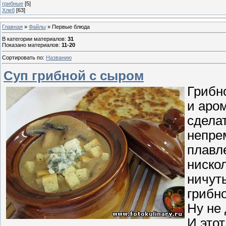
грибные
[5]
Хлеб
[63]
Главная
»
Файлы
» Первые блюда
В категории материалов
:
31
Показано материалов
:
11-20
Сортировать по
:
Названию
Суп грибной с сыром
Грибно
и аро
сделат
непре
плавл
ниско
ничуть
грибно
Ну не 
И этот