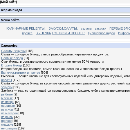
[
Мой сайт
]
Форма входа
Меню сайта
КУЛИНАРНЫЕ РЕЦЕПТЫ:
ЗАКУСКИ,САЛАТЫ:
салаты
закуски
ПЕРВЫЕ БЛЮ
прочее
ВЫПЕЧКА,ТОРТИКИ И ПРОЧЕЕ:
Кулинарное видео
Информ
Categories
Cалаты, закуски
[183]
Салат — холодное блюдо, смесь разнообразных нарезанных продуктов.
Первые блюда
[31]
Суп- блюдо, в составе которого содержится не менее 50 % жидкости
Вторые блюда
[165]
Второе блюдо, как правило, самое главное, сложное и «весомое» блюдо трапезы
Выпечка,тортики и прочее
[504]
Выпечка — общее название для хлебобулочных изделий и кондитерских изделий, из
салаты
[117]
Сала́т — холодное блюдо из кусочков овощей, зелени, различных других растений, г
закуски
[136]
Заку́ска — еда, которая подаётся перед основным блюдом, либо в качестве самостоя
рыбные
[2]
мясные
[17]
из птицы
[68]
овощные
[10]
из мяса
[41]
из макарон
[10]
из рыбы
[32]
прочее
[49]
сладкие
[299]
не сладкие
[199]