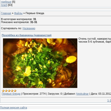
грибные
[5]
Хлеб
[63]
Главная
»
Файлы
» Первые блюда
В категории материалов
:
31
Показано материалов
:
31-31
Сортировать по
:
Названию
Похлёбка из баранины (наваристая)
Очень густой, нажористый
чеснок 5-6 зубчиков, бар
Первые блюда
|
Просмотров:
2774
|
Загрузок:
0
|
Добавил:
fotokulinar
|
Дата:
03.11.201
1-
Полная версия сайта