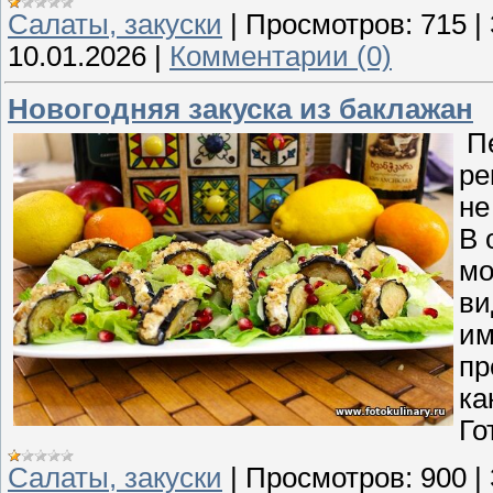
Cалаты, закуски
|
Просмотров:
715
|
10.01.2026
|
Комментарии (0)
Новогодняя закуска из баклажан
Пе
ре
не
В 
мо
ви
им
пр
ка
Го
Cалаты, закуски
|
Просмотров:
900
|