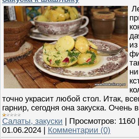
Ле
пр
ко
да
из
фи
та
ни
кс
ко
точно украсит любой стол. Итак, вс
гарнир, сегодня она закуска. Очень в
Cалаты, закуски
|
Просмотров:
1160
01.06.2024
|
Комментарии (0)