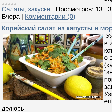
Cалаты, закуски
|
Просмотров:
13
|
З
Вчера
|
Комментарии (0)
Корейский салат из капусты и мо
Уж
в 
ко
о 
(к
"з
по
за
Уз
ещ
делюсь!