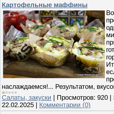
Картофельные маффины
Во
пр
од
ми
пр
го
го
Ит
ес
пр
наслаждаемся!... Результатом, вку
Cалаты, закуски
|
Просмотров:
920
|
22.02.2025
|
Комментарии (0)