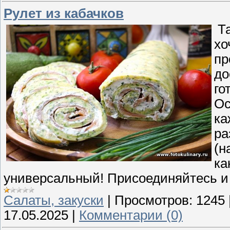
Рулет из кабачков
Та
хо
пр
до
го
Ос
ка
ра
(н
ка
универсальный! Присоединяйтесь и
Cалаты, закуски
|
Просмотров:
1245
17.05.2025
|
Комментарии (0)