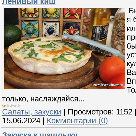
Ленивый киш
Бы
я 
ил
пр
бы
ус
ку
Ва
Вп
То
только, наслаждайся...
Cалаты, закуски
|
Просмотров:
1152
15.06.2024
|
Комментарии (0)
Закуска к шашлыку