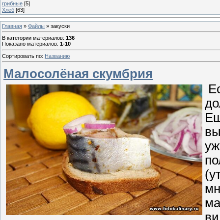
грибные
[5]
Хлеб
[63]
Главная
»
Файлы
» закуски
В категории материалов
:
136
Показано материалов
:
1-10
Сортировать по
:
Названию
Малосолёная скумбрия
Ес
до
Ещ
вы
уж
по
(у
мн
ма
ви