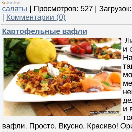
салаты
|
Просмотров:
527
|
Загрузок:
|
Комментарии (0)
Картофельные вафли
Ли
и 
На
та
мо
ме
не
де
и 
то
вафли. Просто. Вкусно. Красиво! О