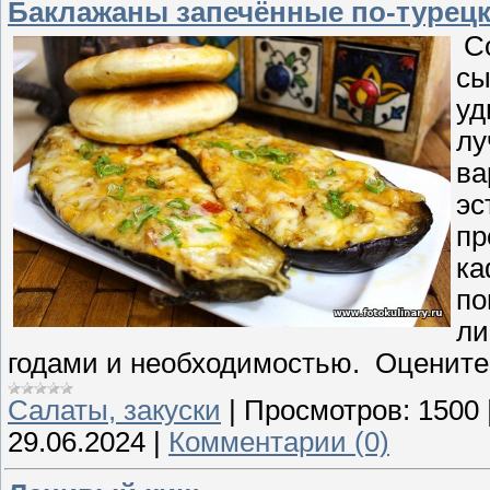
Баклажаны запечённые по-турец
Со
сы
уд
лу
ва
эс
пр
ка
по
ли
годами и необходимостью. Оцените!
Cалаты, закуски
|
Просмотров:
1500
29.06.2024
|
Комментарии (0)