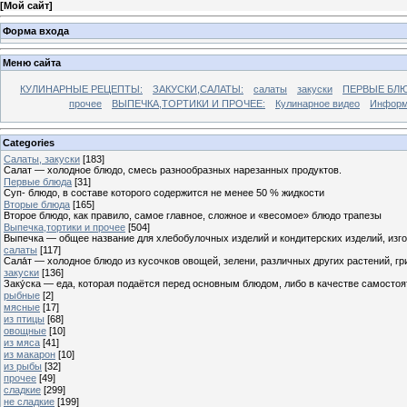
[
Мой сайт
]
Форма входа
Меню сайта
КУЛИНАРНЫЕ РЕЦЕПТЫ:
ЗАКУСКИ,САЛАТЫ:
салаты
закуски
ПЕРВЫЕ БЛЮ
прочее
ВЫПЕЧКА,ТОРТИКИ И ПРОЧЕЕ:
Кулинарное видео
Информ
Categories
Cалаты, закуски
[183]
Салат — холодное блюдо, смесь разнообразных нарезанных продуктов.
Первые блюда
[31]
Суп- блюдо, в составе которого содержится не менее 50 % жидкости
Вторые блюда
[165]
Второе блюдо, как правило, самое главное, сложное и «весомое» блюдо трапезы
Выпечка,тортики и прочее
[504]
Выпечка — общее название для хлебобулочных изделий и кондитерских изделий, из
салаты
[117]
Сала́т — холодное блюдо из кусочков овощей, зелени, различных других растений, г
закуски
[136]
Заку́ска — еда, которая подаётся перед основным блюдом, либо в качестве самостоя
рыбные
[2]
мясные
[17]
из птицы
[68]
овощные
[10]
из мяса
[41]
из макарон
[10]
из рыбы
[32]
прочее
[49]
сладкие
[299]
не сладкие
[199]