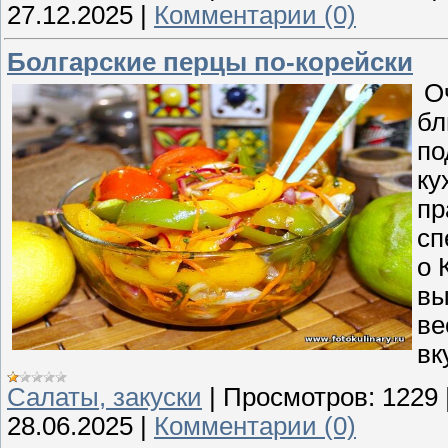
27.12.2025
|
Комментарии (0)
Болгарские перцы по-корейски
Оч
бл
по
ку
пр
сп
о 
вы
ве
вк
Cалаты, закуски
|
Просмотров:
1229
28.06.2025
|
Комментарии (0)