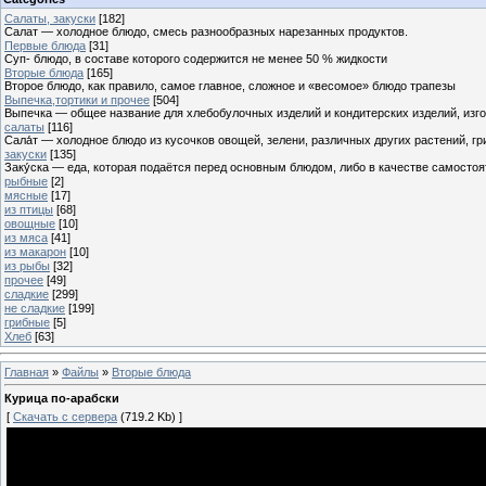
Cалаты, закуски
[182]
Салат — холодное блюдо, смесь разнообразных нарезанных продуктов.
Первые блюда
[31]
Суп- блюдо, в составе которого содержится не менее 50 % жидкости
Вторые блюда
[165]
Второе блюдо, как правило, самое главное, сложное и «весомое» блюдо трапезы
Выпечка,тортики и прочее
[504]
Выпечка — общее название для хлебобулочных изделий и кондитерских изделий, из
салаты
[116]
Сала́т — холодное блюдо из кусочков овощей, зелени, различных других растений, г
закуски
[135]
Заку́ска — еда, которая подаётся перед основным блюдом, либо в качестве самостоя
рыбные
[2]
мясные
[17]
из птицы
[68]
овощные
[10]
из мяса
[41]
из макарон
[10]
из рыбы
[32]
прочее
[49]
сладкие
[299]
не сладкие
[199]
грибные
[5]
Хлеб
[63]
Главная
»
Файлы
»
Вторые блюда
Курица по-арабски
[
Скачать с сервера
(719.2 Kb) ]