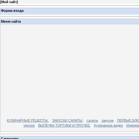
[
Мой сайт
]
Форма входа
Меню сайта
КУЛИНАРНЫЕ РЕЦЕПТЫ:
ЗАКУСКИ,САЛАТЫ:
салаты
закуски
ПЕРВЫЕ БЛЮ
прочее
ВЫПЕЧКА,ТОРТИКИ И ПРОЧЕЕ:
Кулинарное видео
Информ
Categories