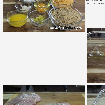
100г молотых г
соль, перец, к