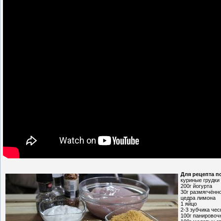
Для рецепта п
куриные грудки
200г йогурта
30г размягчённ
цедра лимона
1 яйцо
2-3 зубчика чес
100г панировоч