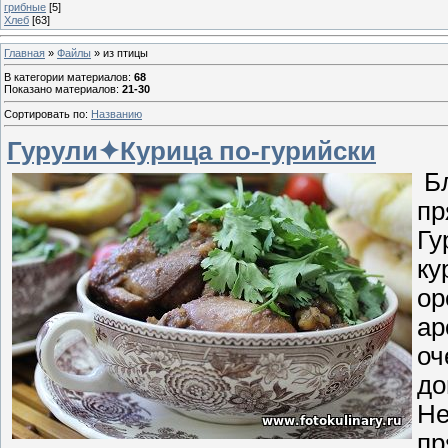
грибные
[5]
Хлеб
[63]
Главная
»
Файлы
» из птицы
В категории материалов
:
68
Показано материалов
:
21-30
Сортировать по
:
Названию
Гурули✦Курица по-гурийски
Бл
пр
Гу
ку
ор
ар
оч
до
Не
пр