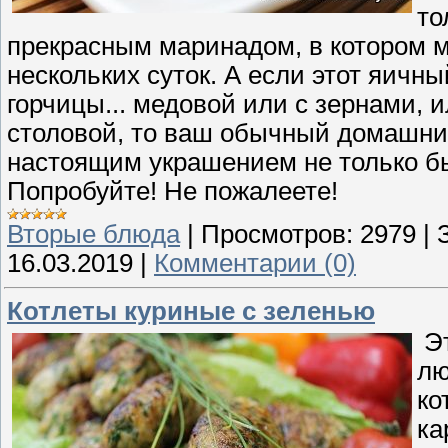
то
прекрасным маринадом, в котором м
нескольких суток. А если этот яичн
горчицы... медовой или с зернами,
столовой, то ваш обычный домашни
настоящим украшением не только быс
Попробуйте! Не пожалеете!
Вторые блюда
|
Просмотров:
2979
|
16.03.2019
|
Комментарии (0)
Котлеты куриные с зеленью
Эт
лю
ко
ка