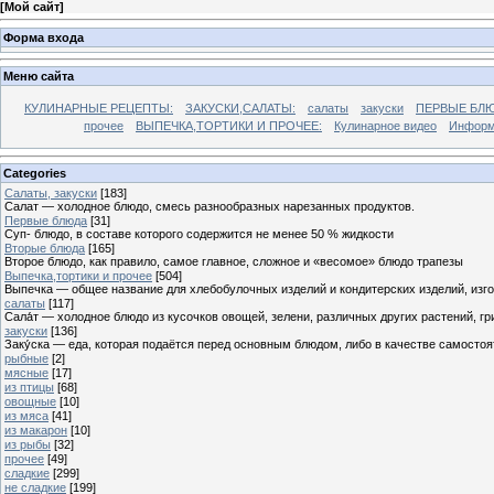
[
Мой сайт
]
Форма входа
Меню сайта
КУЛИНАРНЫЕ РЕЦЕПТЫ:
ЗАКУСКИ,САЛАТЫ:
салаты
закуски
ПЕРВЫЕ БЛЮ
прочее
ВЫПЕЧКА,ТОРТИКИ И ПРОЧЕЕ:
Кулинарное видео
Информ
Categories
Cалаты, закуски
[183]
Салат — холодное блюдо, смесь разнообразных нарезанных продуктов.
Первые блюда
[31]
Суп- блюдо, в составе которого содержится не менее 50 % жидкости
Вторые блюда
[165]
Второе блюдо, как правило, самое главное, сложное и «весомое» блюдо трапезы
Выпечка,тортики и прочее
[504]
Выпечка — общее название для хлебобулочных изделий и кондитерских изделий, из
салаты
[117]
Сала́т — холодное блюдо из кусочков овощей, зелени, различных других растений, г
закуски
[136]
Заку́ска — еда, которая подаётся перед основным блюдом, либо в качестве самостоя
рыбные
[2]
мясные
[17]
из птицы
[68]
овощные
[10]
из мяса
[41]
из макарон
[10]
из рыбы
[32]
прочее
[49]
сладкие
[299]
не сладкие
[199]