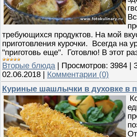
гв
Вс
пр
требующихся продуктов. На мой вкус
приготовления курочки. Всегда на ур
"приготовь еще". Готовлю! В этот ра
Вторые блюда
|
Просмотров:
3984
|
02.06.2018
|
Комментарии (0)
Куриные шашлычки в духовке в п
Ко
ед
пр
по
От