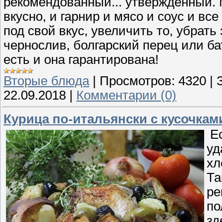
рекомендованный... утвержденный. М
вкусно, и гарнир и мясо и соус и в
под свой вкус, увеличить то, убрать
чернослив, болгарский перец или ба
есть и она гарантирована!
Вторые блюда
|
Просмотров:
4320
|
22.09.2018
|
Комментарии (0)
Курица по-итальянски с кусочкам
Ес
уд
хл
Та
ре
по
зд