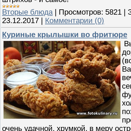
Вторые блюда
|
Просмотров:
5821
|
23.12.2017
|
Комментарии (0)
Куриные крылышки во фритюре
Вы
до
(в
Ва
ве
се
фу
хо
по
пр
очень удачной, хрумкой, в меру ост