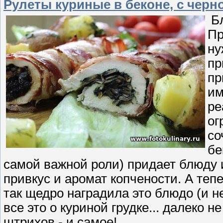
Рулеты куриные в беконе, с чер
Бл
Пр
ну
пр
пр
им
ре
ог
со
бе
самой важной роли) придает блюду и
привкус и аромат копчености. А теп
так щедро наградила это блюдо (и не
все это о куриной грудке... далеко н
штрихов - и самое!