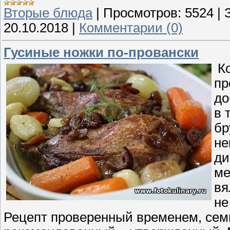
Вторые блюда
|
Просмотров:
5524
|
20.10.2018
|
Комментарии (0)
Гусиные ножки по-провански
Ко
пр
до
в 
бр
не
ди
ме
вя
не
Рецепт проверенный временем, семье