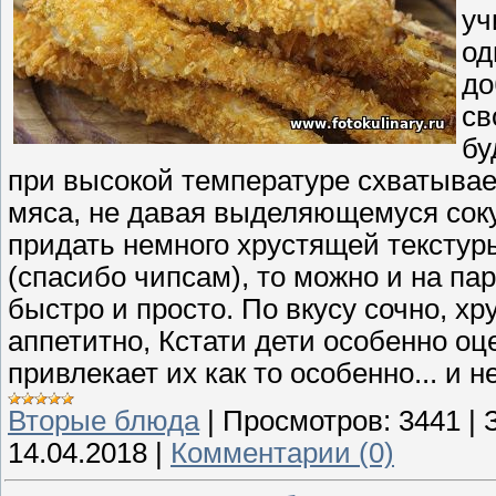
уч
од
до
св
бу
при высокой температуре схватывает
мяса, не давая выделяющемуся соку
придать немного хрустящей текстур
(спасибо чипсам), то можно и на па
быстро и просто. По вкусу сочно, х
аппетитно, Кстати дети особенно оце
привлекает их как то особенно... и не
Вторые блюда
|
Просмотров:
3441
|
14.04.2018
|
Комментарии (0)