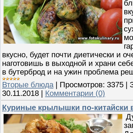
бл
вк
пр
су
мо
га
вкусно, будет почти диетически и оч
наготовишь в выходной и храни себе
в бутерброд и на ужин проблема ре
Вторые блюда
|
Просмотров:
3375
|
30.11.2018
|
Комментарии (0)
Куриные крылышки по-китайски 
Ду
за