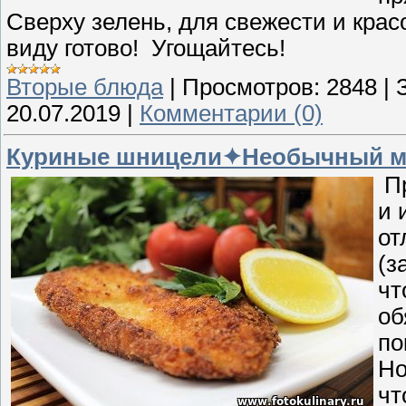
Сверху зелень, для свежести и крас
виду готово! Угощайтесь!
Вторые блюда
|
Просмотров:
2848
|
20.07.2019
|
Комментарии (0)
Куриные шницели✦Необычный ма
Пр
и 
от
(з
чт
об
по
Но
чт