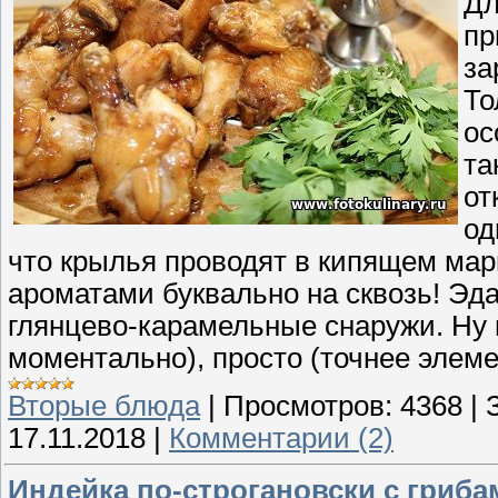
Дл
пр
за
То
ос
та
от
од
что крылья проводят в кипящем мар
ароматами буквально на сквозь! Эда
глянцево-карамельные снаружи. Ну п
моментально), просто (точнее элемен
Вторые блюда
|
Просмотров:
4368
|
17.11.2018
|
Комментарии (2)
Индейка по-строгановски с гриба