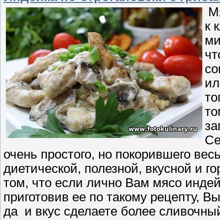
Мя
к 
ми
чт
со
ил
то
то
за
Се
очень простого, но покорившего вес
диетической, полезной, вкусной и го
том, что если лично Вам мясо индей
приготовив ее по такому рецепту, Вы
да и вкус сделаете более сливочны