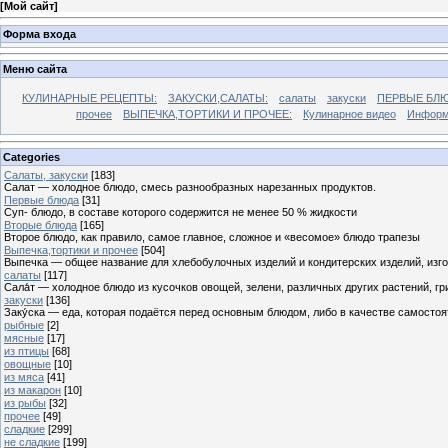
[
Мой сайт
]
Форма входа
Меню сайта
КУЛИНАРНЫЕ РЕЦЕПТЫ:
ЗАКУСКИ,САЛАТЫ:
салаты
закуски
ПЕРВЫЕ БЛЮ
прочее
ВЫПЕЧКА,ТОРТИКИ И ПРОЧЕЕ:
Кулинарное видео
Информ
Categories
Cалаты, закуски
[183]
Салат — холодное блюдо, смесь разнообразных нарезанных продуктов.
Первые блюда
[31]
Суп- блюдо, в составе которого содержится не менее 50 % жидкости
Вторые блюда
[165]
Второе блюдо, как правило, самое главное, сложное и «весомое» блюдо трапезы
Выпечка,тортики и прочее
[504]
Выпечка — общее название для хлебобулочных изделий и кондитерских изделий, из
салаты
[117]
Сала́т — холодное блюдо из кусочков овощей, зелени, различных других растений, г
закуски
[136]
Заку́ска — еда, которая подаётся перед основным блюдом, либо в качестве самостоя
рыбные
[2]
мясные
[17]
из птицы
[68]
овощные
[10]
из мяса
[41]
из макарон
[10]
из рыбы
[32]
прочее
[49]
сладкие
[299]
не сладкие
[199]