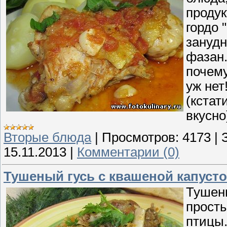
продук
гордо 
занудн
фазан.
почему
уж нет
(кстат
вкусно
Вторые блюда
|
Просмотров:
4173
|
15.11.2013
|
Комментарии (0)
Тушеный гусь с квашеной капуст
Тушены
прост
птицы.