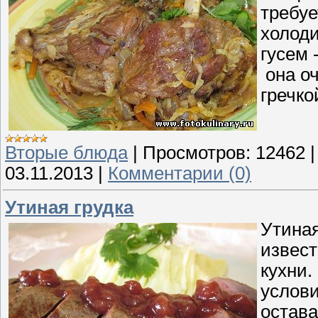
требуе
холоди
гусем 
она оч
гречко
Вторые блюда
|
Просмотров:
12462
03.11.2013
|
Комментарии (0)
Утиная грудка
Утиная
извес
кухни.
услови
остава