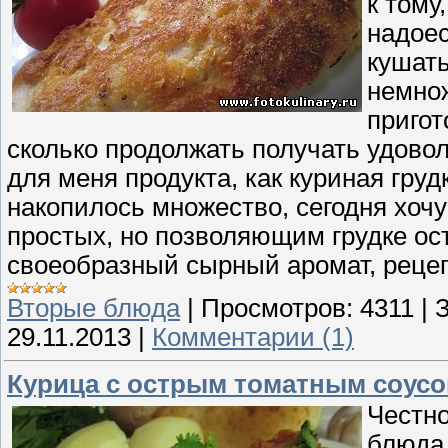
к тому
надоес
кушать
немнож
пригот
сколько продолжать получать удовол
для меня продукта, как куриная груд
накопилось множество, сегодня хоч
простых, но позволяющим грудке ос
своеобразный сырный аромат, реце
Вторые блюда
|
Просмотров:
4311
|
З
29.11.2013
|
Комментарии (1)
Курица с острым томатным соус
Честно
блюда,