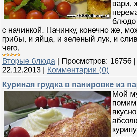
вари, 
перема
блюдо
с начинкой. Начинку, конечно же, м
грибы, и яйца, и зеленый лук, и сл
чего.
Вторые блюда
|
Просмотров:
16756
22.12.2013
|
Комментарии (0)
Куриная грудка в панировке из п
Мой му
помимо
вкусно
абсолю
курину