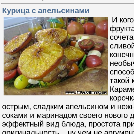
Курица с апельсинами
И кого
фрукта
сочета
сливой
конечн
необы
способ
такой 
Караме
корочк
острым, сладким апельсином и нежн
соками и маринадом своего нового д
эффектный вид блюда, простота при
оригинальность... ну чем не аргуме