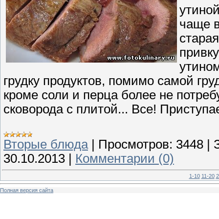
утиной
чаще в
старая
привку
утином
грудку продуктов, помимо самой груд
кроме соли и перца более не потребу
сковорода с плитой... Все! Приступ
Вторые блюда
|
Просмотров:
3448
|
30.10.2013
|
Комментарии (0)
1-10
11-20
2
Полная версия сайта