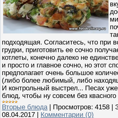
вк
до
ми
по
та
подходящая. Согласитесь, что при в
грудки, приготовить ее сочно получае
котлеты, конечно далеко не единств
и просто и главное сочно, но этот сп
предполагает очень большое количес
(либо более любимый, либо находящ
И контрольный выстрел... Песах уже 
блюд, чтобы ну совсем без квасного 
Вторые блюда
|
Просмотров:
4158
|
08.04.2017
|
Комментарии (0)