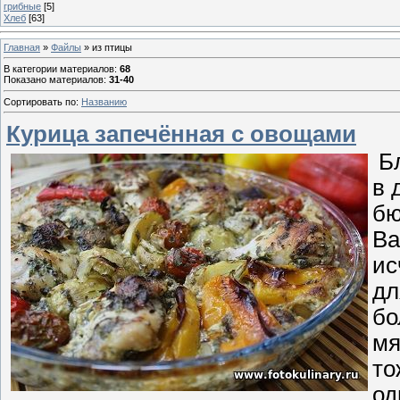
грибные
[5]
Хлеб
[63]
Главная
»
Файлы
» из птицы
В категории материалов
:
68
Показано материалов
:
31-40
Сортировать по
:
Названию
Курица запечённая с овощами
Бл
в 
бю
Ва
ис
дл
бо
мя
то
од