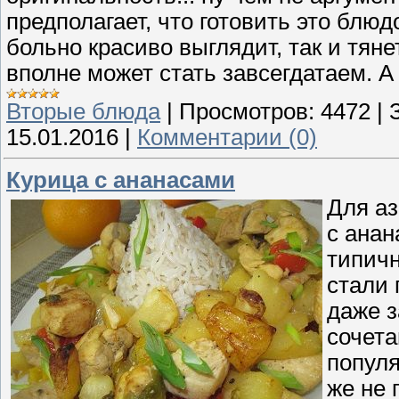
предполагает, что готовить это блю
больно красиво выглядит, так и тяне
вполне может стать завсегдатаем. А
Вторые блюда
|
Просмотров:
4472
|
15.01.2016
|
Комментарии (0)
Курица с ананасами
Для аз
с анан
типичн
стали 
даже з
сочета
популя
же не 