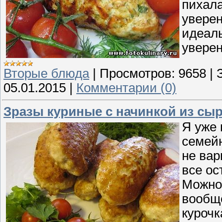
пихала
уверен
идеаль
уверен
Вторые блюда
|
Просмотров:
9658
|
05.01.2015
|
Комментарии (0)
Зразы куриные с начинкой из сыр
Я уже 
семейн
не вар
все ос
Можно 
вообще
курочк