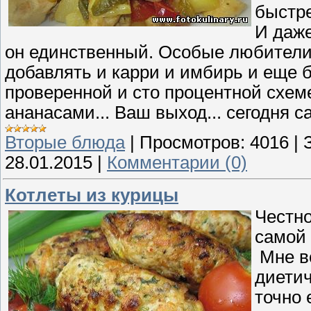
быстре
И даже
он единственный. Особые любители 
добавлять и карри и имбирь и еще бо
проверенной и сто процентной схеме
ананасами... Ваш выход... сегодня с
Вторые блюда
|
Просмотров:
4016
|
28.01.2015
|
Комментарии (0)
Котлеты из курицы
Честно
самой
Мне вс
диетич
точно 