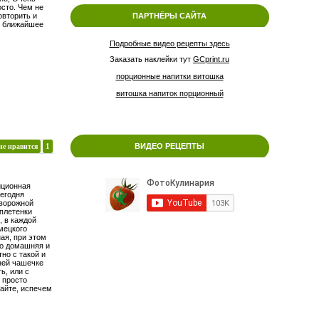
осто. Чем не
овторить и
ПАРТНЁРЫ САЙТА
В ближайшее
Подробные видео рецепты здесь
Заказать наклейки тут
GCprint.ru
порционные напитки витошка
витошка напиток порционный
ВИДЕО РЕЦЕПТЫ
не нравится
1
иционная
егодня
творожной
плетенки
, в каждой
мецкого
ая, при этом
мо домашняя и
но с такой и
нней чашечке
ь, или с
 просто
вайте, испечем