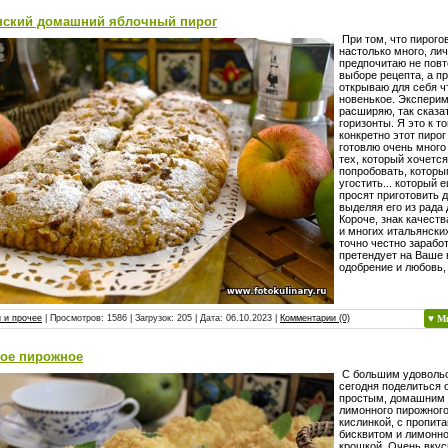
нский домашний яблочный пирог
При том, что пирого
настолько много, лич
предпочитаю не повт
выборе рецепта, а п
открываю для себя ч
новенькое. Экспери
расширяю, так сказат
горизонты. Я это к то
конкретно этот пирог
готовлю очень много 
тех, который хочетс
попробовать, которы
угостить... который 
просят приготовить 
выделяя его из рада д
Короче, знак качест
и многих итальянски
точно честно зарабо
претендует на Ваше 
одобрение и любовь,
 и прочее
| Просмотров: 1586 | Загрузок: 205 | Дата:
06.10.2023
|
Комментарии (0)
♥ М
ое пирожное
С большим удоволь
сегодня поделиться 
простым, домашним
лимонного пирожного
кислинкой, с пропит
бисквитом и лимонно
крошкой. Очень вкус