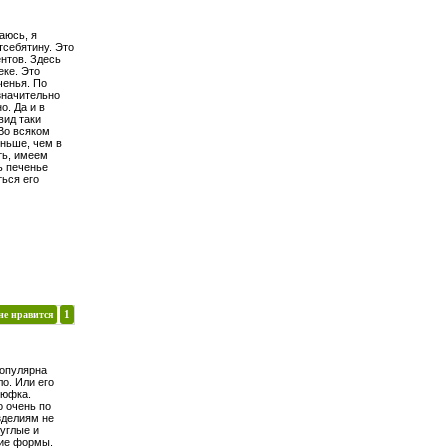
аюсь, я
себятину. Это
ентов. Здесь
теке. Это
ченья. По
 значительно
о. Да и в
вид таки
 Во всяком
еньше, чем в
ть, имеем
ь печенье
ться его
не нравится
1
популярна
о. Или его
 юфка.
 очень по
зделиям не
углые и
кие формы.