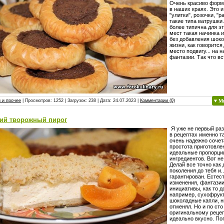
Очень красиво форм
в наших краях. Это 
"улитки", розочки, "р
такие типа ватрушки.
более типична для э
мест такая начинка 
без добавления шоко
жизни, как говорится
место подвигу... на 
фантазии. Так что вс
 и прочее
| Просмотров: 1252 | Загрузок: 238 | Дата:
24.07.2023
|
Комментарии (0)
♥ М
кий творожный пирог
Я уже не первый раз
в рецептах именно т
очень надежно сочет
простота приготовле
идеальные пропорци
ингредиентов. Вот н
Делай все точно как
поколения до тебя и..
гарантирован. Естес
изменения, фантазии
инициативы, как то д
например, сухофрук
шоколадные капли, н
отменял. Но и по сто
оригинальному рецеп
идеально вкусно. По