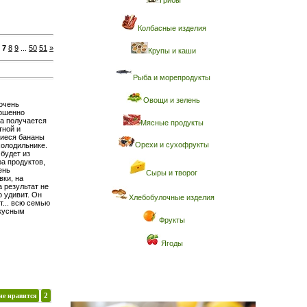
Грибы
Колбасные изделия
7
8
9
...
50
51
»
Крупы и каши
Рыба и морепродукты
Овощи и зелень
очень
ершенно
а получается
Мясные продукты
тной и
шиеся бананы
Орехи и сухофрукты
холодильнике.
будет из
ра продуктов,
ень
Сыры и творог
вки, на
а результат не
о удивит. Он
Хлебобулочные изделия
т... всю семью
кусным
Фрукты
Ягоды
не нравится
2