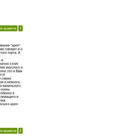
не нравится
1
звание "креп"
уже говорит и о
того торта. А
 и
начно стоит
лее вкусного и
енно это я Вам
! И
и самих
в и нежного,
о-ванильного
 очень
собенно в
о лежащего в
чка
ского креп-
не нравится
2