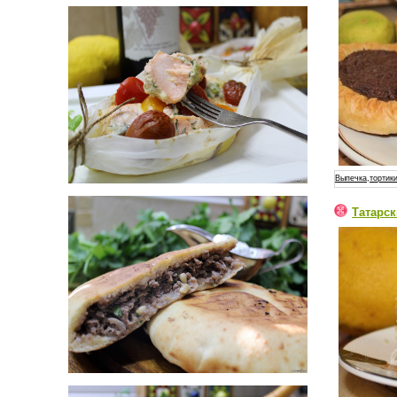
Выпечка,тортики
Татарс