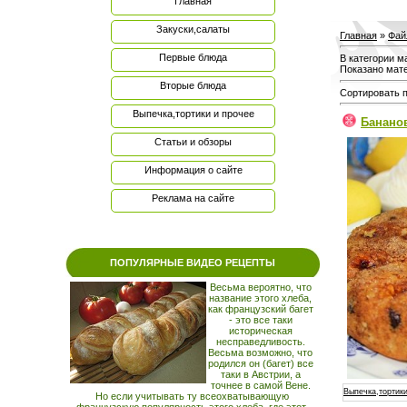
Главная
Закуски,салаты
Главная
»
Фай
Первые блюда
В категории м
Показано мат
Вторые блюда
Сортировать 
Выпечка,тортики и прочее
Банано
Статьи и обзоры
Информация о сайте
Реклама на сайте
ПОПУЛЯРНЫЕ ВИДЕО РЕЦЕПТЫ
Весьма вероятно, что
название этого хлеба,
как французский багет
- это все таки
историческая
несправедливость.
Весьма возможно, что
родился он (багет) все
таки в Австрии, а
точнее в самой Вене.
Выпечка,тортики
Но если учитывать ту всеохватывающую