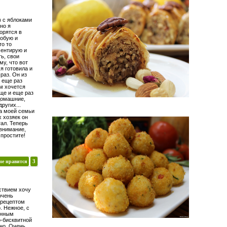
в с яблоками
но я
орятся в
робую и
то то
ментирую и
ь, свои
му, что вот
 я готовила и
раз. Он из
я еще раз
м хочется
еще и еще раз
домашние,
ругих...
ва моей семьи
х хозяек он
тал. Теперь
внимание,
 простите!
не нравится
3
ствием хочу
очень
 рецептом
. Нежное, с
анным
-бисквитной
но, Очень