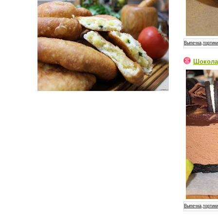
Выпечка,тортики
Шокола
Выпечка,тортики