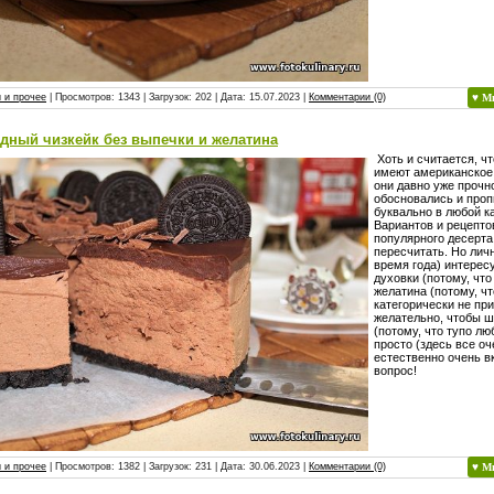
 и прочее
| Просмотров: 1343 | Загрузок: 202 | Дата:
15.07.2023
|
Комментарии (0)
♥ М
дный чизкейк без выпечки и желатина
Хоть и считается, чт
имеют американское
они давно уже прочн
обосновались и про
буквально в любой к
Вариантов и рецепто
популярного десерта
пересчитать. Но личн
время года) интерес
духовки (потому, что
желатина (потому, ч
категорически не при
желательно, чтобы 
(потому, что тупо лю
просто (здесь все оче
естественно очень в
вопрос!
 и прочее
| Просмотров: 1382 | Загрузок: 231 | Дата:
30.06.2023
|
Комментарии (0)
♥ М