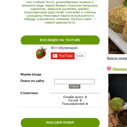
или слоёное тесто), разнообразных начинок и
внешнего вида: пироги бывают открытые (ватрушка,
шарлотка), закрытые (кулебяка, курник),
полуоткрытыми (расстегай, эчпочмак) и слоёные
(штрудель).Некоторые пироги используются в
обрядах (сватовство, поминки). На Руси пирог —
символ домовитости.
ВСЕ ВИДЕО НА YOUTUBE
Выпечка,тортики
Немецк
Форма входа
Поиск по сайту
Статистика
Онлайн всего:
3
Гостей:
3
Пользователей:
0
НАШ ШЕФ ПОВАР