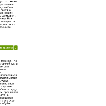
уют это тесто
и различные
акушки" и вот
 Конечно,
тих (наших)
из фисташки и
лада. Но в
, всегда есть
на кухне место
тречайте.
не нравится
2
 замечаю, что
атарской кухни
ается и
ния и
и
е придерешься.
 делали многие
. успех
твенно свои
 и прочие
обавить цедру,
ты, орешки или
икто не
 процентов
ту все будет
пробуйте!