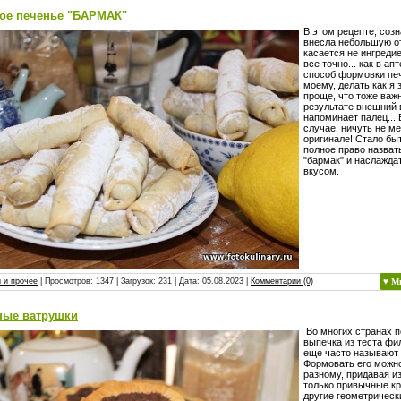
кое печенье "БАРМАК"
В этом рецепте, созн
внесла небольшую от
касается не ингреди
все точно... как в ап
способ формовки пе
моему, делать как я
проще, что тоже важн
результате внешний 
напоминает палец...
случае, ничуть не м
оригинале! Стало бы
полное право назват
"бармак" и наслажда
вкусом.
 и прочее
| Просмотров: 1347 | Загрузок: 231 | Дата:
05.08.2023
|
Комментарии (0)
♥ М
ные ватрушки
Во многих странах 
выпечка из теста фил
еще часто называют
Формовать его можно
разному, придавая и
только привычные кр
другие геометричес