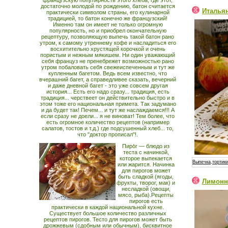
французскую популярность этого хлеба, где этот,
достаточно молодой по рождению, батон считается
Италья
практически символом страны, его кулинарной
традицией, то батон конечно же французский!
Именно там он имеет не только огромную
популярность, но и приобрел окончательную
рецептуру, позволяющую выпечь такой батон рано
утром, к самому утреннему кофе и насладиться его
восхитительно хрустящей корочкой и очень
пористым и нежным мякишем. Ни один уважающий
себя француз не пренебрежет возможностью рано
утром побаловать себя свежеиспеченным и тут же
купленным багетом. Ведь всем известно, что
вчерашний багет, а справедливее сказать, вечерний
и даже дневной багет - это уже совсем другая
история... Есть его надо сразу... традиция, есть
традиция... черствеет он действительно быстро и в
этом тоже его национальная примета. Так задумано
и да будет так! Печем... и тут же наслаждаемся!!! А
если сразу не доели... я не виноват! Тем более, что
есть огромное количество рецептов (например
салатов, тостов и т.д.) где подсушенный хлеб... то,
что "доктор прописал"!.
Пиро́г — блюдо из
теста с начинкой,
которое выпекается
Выпечка,тортики
или жарится. Начинка
для пирогов может
быть сладкой (ягоды,
Лимонн
фрукты, творог, мак) и
несладкой (овощи,
мясо, рыба).Рецепты
пирогов есть
практически в каждой национальной кухне.
Существует большое количество различных
рецептов пирогов. Тесто для пирогов может быть
дрожжевым (сдобным или обычным), бисквитное