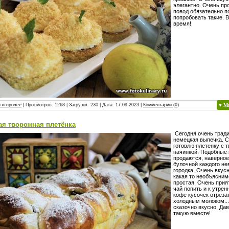
элегантно. Очень пр
повод обязательно п
попробовать такие. 
время!
 и прочее
| Просмотров: 1263 | Загрузок: 230 | Дата:
17.09.2023
|
Комментарии (0)
♥ М
ая творожная плетёнка
Сегодня очень трад
немецкая выпечка. С
готовлю плетенку с 
начинкой. Подобные 
продаются, наверное
булочной каждого не
городка. Очень вкусн
какая то необъясни
простая. Очень прият
чай попить и к утре
кофе кусочек отрезат
холодным молоком...
сказочно вкусно. Да
такую вместе!