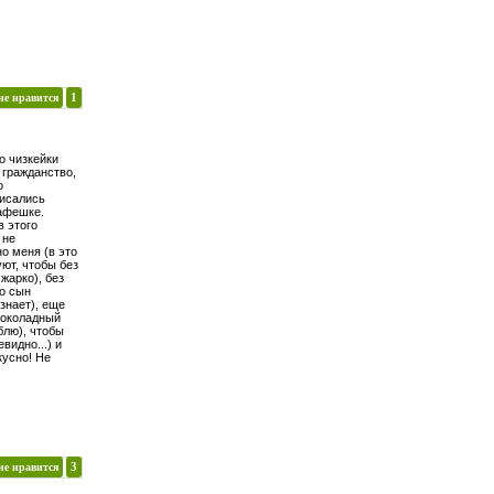
не нравится
1
о чизкейки
 гражданство,
о
писались
афешке.
в этого
 не
о меня (в это
уют, чтобы без
 жарко), без
то сын
знает), еще
шоколадный
блю), чтобы
видно...) и
кусно! Не
не нравится
3