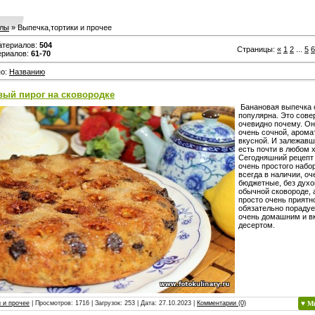
лы
» Выпечка,тортики и прочее
атериалов
:
504
Страницы
:
«
1
2
...
5
6
ериалов
:
61-70
по
:
Названию
вый пирог на сковородке
Банановая выпечка 
популярна. Это сов
очевидно почему. Он
очень сочной, арома
вкусной. И залежав
есть почти в любом 
Сегодняшний рецепт 
очень простого набо
всегда в наличии, оч
бюджетные, без духо
обычной сковороде, 
просто очень приятн
обязательно порадуе
очень домашним и в
десертом.
 и прочее
| Просмотров: 1716 | Загрузок: 253 | Дата:
27.10.2023
|
Комментарии (0)
♥ М