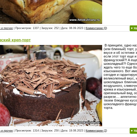
 и прочее
| Просмотров: 1337 | Загрузок: 252 | Дата:
08.09.2023
|
Комментарии (0)
♥ М
ский креп-торт
В принципе, одно на
(или блинный) торт, 
вкусе и об эстетике э
если этот торт еще и
французский?! А еще
шоколадный?! Одноз
ждать чего то еще бо
изысканного. Вот им
сегодня и гарантирую
великолепный вкус, 
шоколадных блинчико
воздушного, сливочн
крема и изысканный,
оригинальный вид, о
разрезе.... аппетитн
твоем блюдечке кусо
шоколадного француз
торта.
 и прочее
| Просмотров: 1314 | Загрузок: 250 | Дата:
19.08.2023
|
Комментарии (2)
♥ М