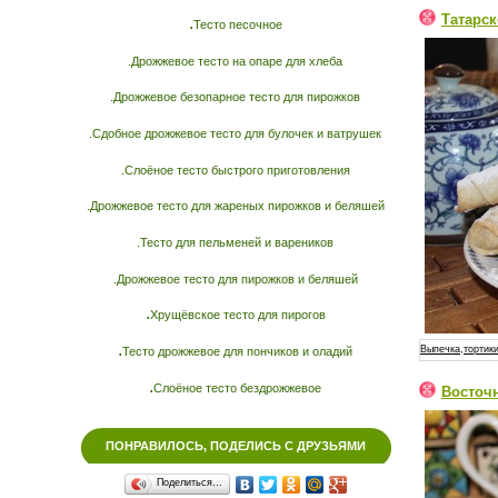
Татарс
.
Тесто песочное
.Дрожжевое тесто на опаре для хлеба
.Дрожжевое безопарное тесто для пирожков
.Сдобное дрожжевое тесто для булочек и ватрушек
.Слоёное тесто быстрого приготовления
.Дрожжевое тесто для жареных пирожков и беляшей
.Тесто для пельменей и вареников
.Дрожжевое тесто для пирожков и беляшей
.
Хрущёвское тесто для пирогов
.
Выпечка,тортики
Тесто дрожжевое для пончиков и оладий
.
Слоёное тесто бездрожжевое
Восточ
ПОНРАВИЛОСЬ, ПОДЕЛИСЬ С ДРУЗЬЯМИ
Поделиться…