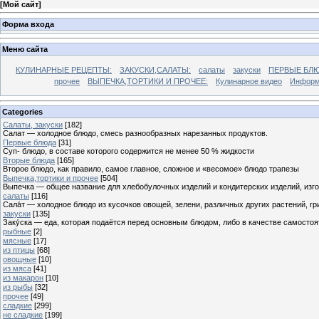
[
Мой сайт
]
Форма входа
Меню сайта
КУЛИНАРНЫЕ РЕЦЕПТЫ:
ЗАКУСКИ,САЛАТЫ:
салаты
закуски
ПЕРВЫЕ БЛЮ
прочее
ВЫПЕЧКА,ТОРТИКИ И ПРОЧЕЕ:
Кулинарное видео
Информ
Categories
Cалаты, закуски
[182]
Салат — холодное блюдо, смесь разнообразных нарезанных продуктов.
Первые блюда
[31]
Суп- блюдо, в составе которого содержится не менее 50 % жидкости
Вторые блюда
[165]
Второе блюдо, как правило, самое главное, сложное и «весомое» блюдо трапезы
Выпечка,тортики и прочее
[504]
Выпечка — общее название для хлебобулочных изделий и кондитерских изделий, из
салаты
[116]
Сала́т — холодное блюдо из кусочков овощей, зелени, различных других растений, г
закуски
[135]
Заку́ска — еда, которая подаётся перед основным блюдом, либо в качестве самостоя
рыбные
[2]
мясные
[17]
из птицы
[68]
овощные
[10]
из мяса
[41]
из макарон
[10]
из рыбы
[32]
прочее
[49]
сладкие
[299]
не сладкие
[199]