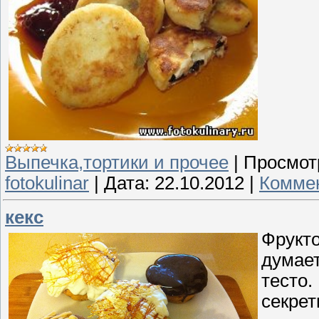
Выпечка,тортики и прочее
|
Просмот
fotokulinar
|
Дата:
22.10.2012
|
Коммен
кекс
Фрукто
думает
тесто.
секрет