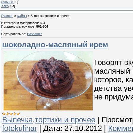
грибные
[5]
Хлеб
[63]
Главная
»
Файлы
» Выпечка,тортики и прочее
В категории материалов
:
504
Показано материалов
:
501-504
Сортировать по
:
Названию
шоколадно-масляный крем
Говорят в
масляный к
которое, к
детства ув
не придума
Выпечка,тортики и прочее
|
Просмот
fotokulinar
|
Дата:
27.10.2012
|
Коммен