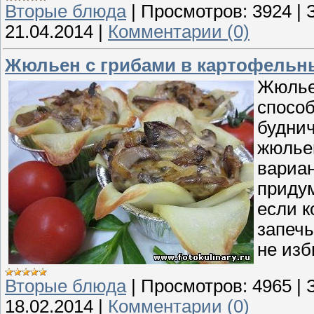
Вторые блюда
|
Просмотров:
3924
|
21.04.2014
|
Комментарии (0)
Жюльен с грибами в картофельн
Жюльен
способ
буднич
жюльен
вариан
придум
если к
запечь
не изб
Вторые блюда
|
Просмотров:
4965
|
18.02.2014
|
Комментарии (0)