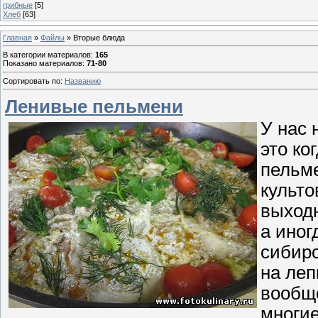
грибные
[5]
Хлеб
[63]
Главная
»
Файлы
» Вторые блюда
В категории материалов
:
165
Показано материалов
:
71-80
Сортировать по
:
Названию
Ленивые пельмени
У нас 
это ко
пельм
культо
выход
а иног
сибирс
на леп
вообще
многие