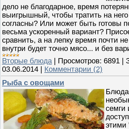
дело не благодарное, время потерянн
выигрышный, чтобы тратить на него 
согласны? Или может быть готовы 
весьма ускоренный вариант? Присое
сравнить, а на лепку время почти н
внутри будет точно мясо... и без вар
Вторые блюда
|
Просмотров:
6891
|
03.06.2014
|
Комментарии (2)
Рыба с овощами
Блюда 
необык
семги 
доступ
этими 