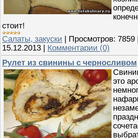
опред
конечн
стоит!
Cалаты, закуски
|
Просмотров:
7859
15.12.2013
|
Комментарии (0)
Рулет из свинины с черносливом
Свинин
это ар
немног
нафар
незаме
праздн
сочета
выбрат