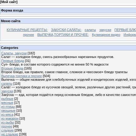
[
Мой сайт
]
Форма входа
Меню сайта
КУЛИНАРНЫЕ РЕЦЕПТЫ:
ЗАКУСКИ,САЛАТЫ:
салаты
закуски
ПЕРВЫЕ БЛЮ
прочее
ВЫПЕЧКА,ТОРТИКИ И ПРОЧЕЕ:
Кулинарное видео
Информ
Categories
Cалаты, закуски
[182]
Салат — холодное блюдо, смесь разнообразных нарезанных продуктов.
Первые блюда
[31]
Суп- блюдо, в составе которого содержится не менее 50 % жидкости
Вторые блюда
[165]
Второе блюдо, как правило, самое главное, сложное и «весомое» блюдо трапезы
Выпечка,тортики и прочее
[504]
Выпечка — общее название для хлебобулочных изделий и кондитерских изделий, из
салаты
[116]
Сала́т — холодное блюдо из кусочков овощей, зелени, различных других растений, г
закуски
[135]
Заку́ска — еда, которая подаётся перед основным блюдом, либо в качестве самостоя
рыбные
[2]
мясные
[17]
из птицы
[68]
овощные
[10]
из мяса
[41]
из макарон
[10]
из рыбы
[32]
прочее
[49]
сладкие
[299]
не сладкие
[199]