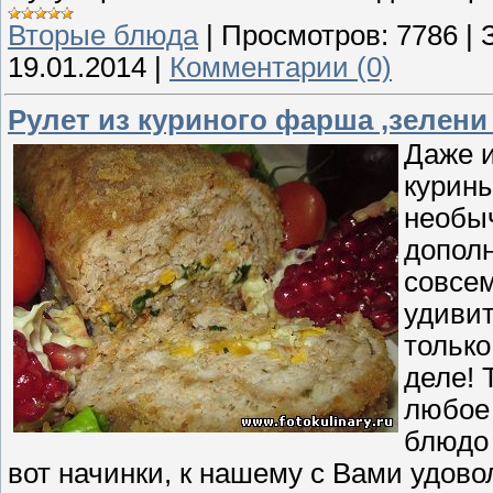
Вторые блюда
|
Просмотров:
7786
|
19.01.2014
|
Комментарии (0)
Рулет из куриного фарша ,зелени
Даже и
курины
необыч
дополн
совсем
удивит
только
деле! 
любое 
блюдо 
вот начинки, к нашему с Вами удов