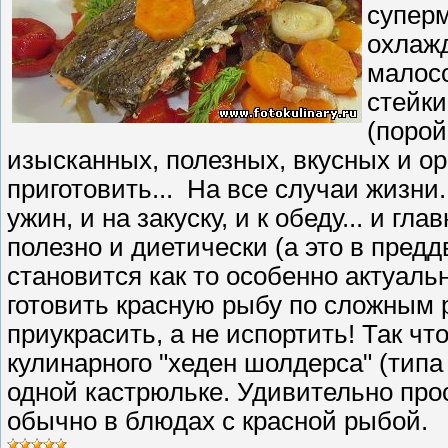
суперм
охлаж
малос
стейки
(порой
изысканных, полезных, вкусных и о
приготовить... На все случаи жизни.
ужин, и на закуску, и к обеду... и гл
полезно и диетически (а это в пред
становится как то особенно актуаль
готовить красную рыбу по сложным р
приукрасить, а не испортить! Так ч
кулинарного "хеден шолдерса" (типа 
одной кастрюльке. Удивительно прост
обычно в блюдах с красной рыбой.