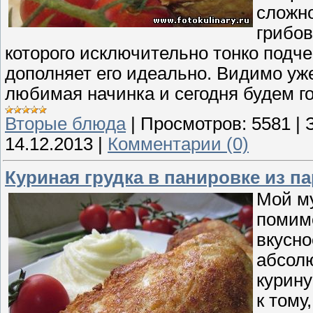
сложно
грибов
которого исключительно тонко подче
дополняет его идеально. Видимо уже
любимая начинка и сегодня будем го
Вторые блюда
|
Просмотров:
5581
|
14.12.2013
|
Комментарии (0)
Куриная грудка в панировке из п
Мой му
помимо
вкусно
абсолю
курину
к тому