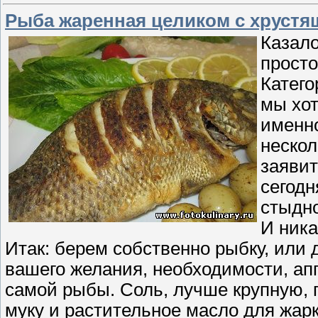
Рыба жаренная целиком с хрустя
Казало
просто
Катего
мы хот
именно
нескол
заявит
сегодн
стыдно
И ника
Итак: берем собственно рыбку, или д
вашего желания, необходимости, апп
самой рыбы. Соль, лучше крупную, 
муку и растительное масло для жарк