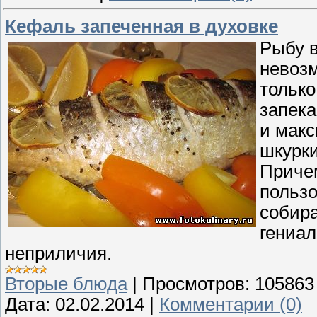
Кефаль запеченная в духовке
Рыбу в
невоз
только
запека
и макс
шкурки
Причем
пользо
собира
гениал
неприличия.
Вторые блюда
|
Просмотров:
105863
Дата:
02.02.2014
|
Комментарии (0)