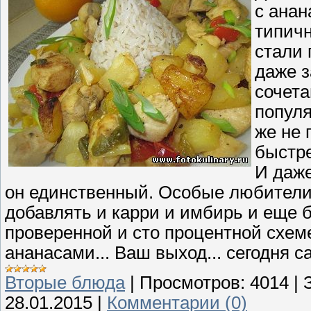
с анан
типичн
стали 
даже з
сочета
популя
же не 
быстре
И даже
он единственный. Особые любители 
добавлять и карри и имбирь и еще бо
проверенной и сто процентной схеме
ананасами... Ваш выход... сегодня с
Вторые блюда
|
Просмотров:
4014
|
28.01.2015
|
Комментарии (0)