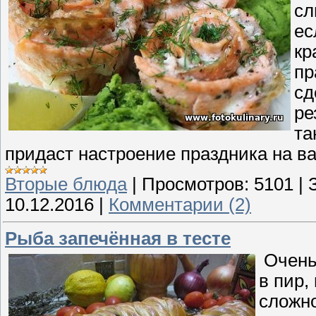
сл
ес
кр
пр
сд
ре
та
придаст настроение праздника на в
Вторые блюда
|
Просмотров:
5101
|
10.12.2016
|
Комментарии (2)
Рыба запечённая в тесте
Очень 
в пир,
сложно