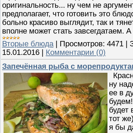
оригинальность... ну чем не аргуме
предполагает, что готовить это блю
больно красиво выглядит, так и тяне
вполне может стать завсегдатаем. А
Вторые блюда
|
Просмотров:
4471
|
15.01.2016
|
Комментарии (0)
Запечённая рыба с морепродукт
Красну
ну над
ее в д
будем!
будет 
тот же
я бы д