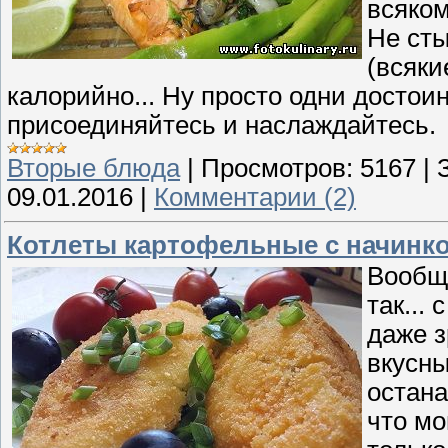
всяком
Не сты
(всяки
калорийно... Ну просто одни достои
присоединяйтесь и наслаждайтесь.
Вторые блюда
|
Просмотров:
5167
|
09.01.2016
|
Комментарии (2)
Котлеты картофельные с начинко
Вообще
так...
даже з
вкусны
остана
что мо