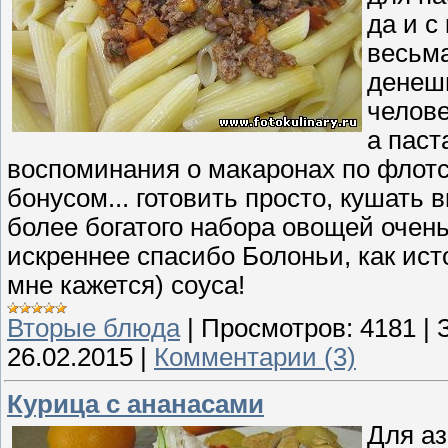
да и с
весьма
денешь
челове
а паст
воспоминания о макаронах по флотск
бонусом... готовить просто, кушать в
более богатого набора овощей очень
искреннее спасибо Болоньи, как ист
мне кажется) соуса!
Вторые блюда
|
Просмотров:
4181
|
26.02.2015
|
Комментарии (3)
Курица с ананасами
Для аз