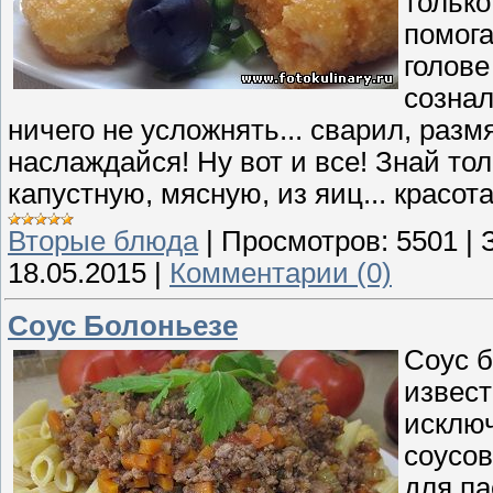
только
помога
голове
сознал
ничего не усложнять... сварил, размя
наслаждайся! Ну вот и все! Знай тол
капустную, мясную, из яиц... красота
Вторые блюда
|
Просмотров:
5501
|
18.05.2015
|
Комментарии (0)
Соус Болоньезе
Соус б
извест
исклю
соусов
для па