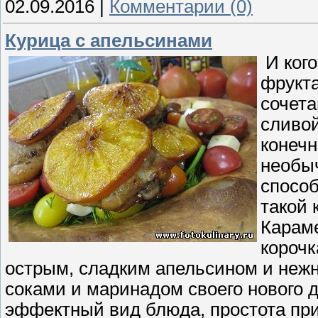
02.09.2016
|
Комментарии (0)
Курица с апельсинами
И кого
фрукта
сочета
сливой
конечн
необы
способ
такой 
Караме
корочк
острым, сладким апельсином и нежн
соками и маринадом своего нового д
эффектный вид блюда, простота при