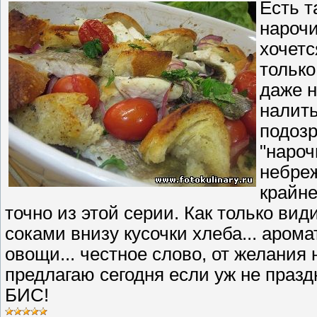
Есть т
нарочи
хочетс
только
даже н
налить
подозр
"нароч
небреж
крайне
точно из этой серии. Как только в
соками внизу кусочки хлеба... аром
овощи... честное слово, от желания
предлагаю сегодня если уж не празд
БИС!