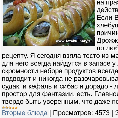
на пра
действ
Если В
хлебуш
причин
Дрожже
по лю
рецепту. Я сегодня взяла тесто из м
для него всегда найдутся в запасе 
скромности набора продуктов всегда
подводит и никогда не разочаровыва
судак, и кефаль и сибас и дорадо - 
простор для фантазии, есть. Главн
твердо быть уверенным, что даже п
Вторые блюда
|
Просмотров:
4573
|