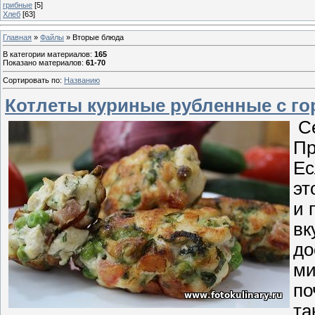
грибные
[5]
Хлеб
[63]
Главная
»
Файлы
» Вторые блюда
В категории материалов
:
165
Показано материалов
:
61-70
Сортировать по
:
Названию
Котлеты куриные рубленные с г
Се
Пр
Ес
эт
и 
вк
до
ми
по
та