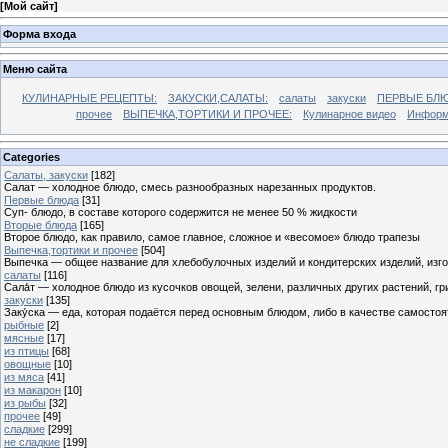
[
Мой сайт
]
Форма входа
Меню сайта
КУЛИНАРНЫЕ РЕЦЕПТЫ:
ЗАКУСКИ,САЛАТЫ:
салаты
закуски
ПЕРВЫЕ БЛЮ
прочее
ВЫПЕЧКА,ТОРТИКИ И ПРОЧЕЕ:
Кулинарное видео
Информ
Categories
Cалаты, закуски
[182]
Салат — холодное блюдо, смесь разнообразных нарезанных продуктов.
Первые блюда
[31]
Суп- блюдо, в составе которого содержится не менее 50 % жидкости
Вторые блюда
[165]
Второе блюдо, как правило, самое главное, сложное и «весомое» блюдо трапезы
Выпечка,тортики и прочее
[504]
Выпечка — общее название для хлебобулочных изделий и кондитерских изделий, из
салаты
[116]
Сала́т — холодное блюдо из кусочков овощей, зелени, различных других растений, г
закуски
[135]
Заку́ска — еда, которая подаётся перед основным блюдом, либо в качестве самостоя
рыбные
[2]
мясные
[17]
из птицы
[68]
овощные
[10]
из мяса
[41]
из макарон
[10]
из рыбы
[32]
прочее
[49]
сладкие
[299]
не сладкие
[199]