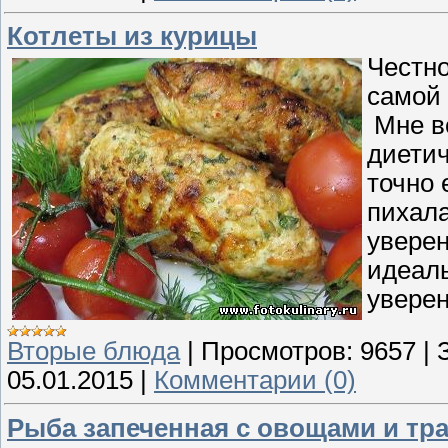
Котлеты из курицы
Честно
самой
Мне вс
диетич
точно 
пихала
уверен
идеаль
уверен
Вторые блюда
|
Просмотров:
9657
|
05.01.2015
|
Комментарии (0)
Рыба запеченная с овощами и тр