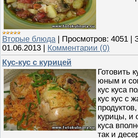
Вторые блюда
|
Просмотров:
4051
|
01.06.2013
|
Комментарии (0)
Кус-кус с курицей
Готовить к
юным и со
кус куса п
кус кус с
продуктов,
курицы, и 
куса вполн
так и десе