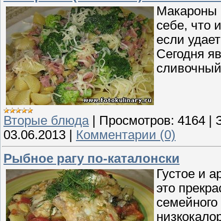
Макароны 
себе, что 
если удает
Сегодня я
сливочный
Вторые блюда
|
Просмотров:
4164
|
03.06.2013
|
Комментарии (0)
Рыбное рагу по-каталонски
Густое и а
это прекра
семейного 
низкокало