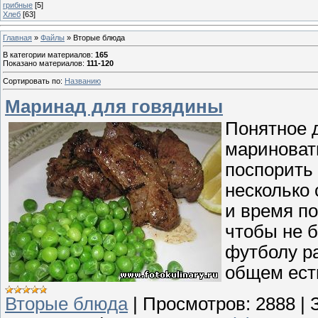
грибные
[5]
Хлеб
[63]
Главная
»
Файлы
» Вторые блюда
В категории материалов
:
165
Показано материалов
:
111-120
Сортировать по
:
Названию
Маринад для говядины
Понятное 
мариновать
поспорить 
несколько 
и время по
чтобы не б
футболу ра
общем есть
Вторые блюда
|
Просмотров:
2888
|