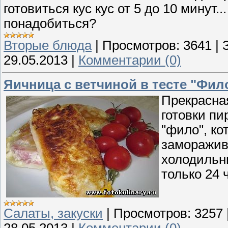
готовиться кус кус от 5 до 10 минут.
понадобиться?
Вторые блюда
|
Просмотров:
3641
|
29.05.2013
|
Комментарии (0)
Яичница с ветчиной в тесте "Фил
Прекрасная
готовки пи
"фило", ко
заморажива
холодильн
только 24 
Cалаты, закуски
|
Просмотров:
3257
28.05.2013
|
Комментарии (0)