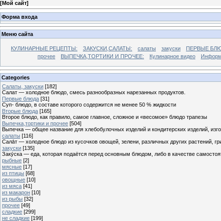
[
Мой сайт
]
Форма входа
Меню сайта
КУЛИНАРНЫЕ РЕЦЕПТЫ:
ЗАКУСКИ,САЛАТЫ:
салаты
закуски
ПЕРВЫЕ БЛЮ
прочее
ВЫПЕЧКА,ТОРТИКИ И ПРОЧЕЕ:
Кулинарное видео
Информ
Categories
Cалаты, закуски
[182]
Салат — холодное блюдо, смесь разнообразных нарезанных продуктов.
Первые блюда
[31]
Суп- блюдо, в составе которого содержится не менее 50 % жидкости
Вторые блюда
[165]
Второе блюдо, как правило, самое главное, сложное и «весомое» блюдо трапезы
Выпечка,тортики и прочее
[504]
Выпечка — общее название для хлебобулочных изделий и кондитерских изделий, из
салаты
[116]
Сала́т — холодное блюдо из кусочков овощей, зелени, различных других растений, г
закуски
[135]
Заку́ска — еда, которая подаётся перед основным блюдом, либо в качестве самостоя
рыбные
[2]
мясные
[17]
из птицы
[68]
овощные
[10]
из мяса
[41]
из макарон
[10]
из рыбы
[32]
прочее
[49]
сладкие
[299]
не сладкие
[199]