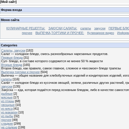
[
Мой сайт
]
Форма входа
Меню сайта
КУЛИНАРНЫЕ РЕЦЕПТЫ:
ЗАКУСКИ,САЛАТЫ:
салаты
закуски
ПЕРВЫЕ БЛЮ
прочее
ВЫПЕЧКА,ТОРТИКИ И ПРОЧЕЕ:
Кулинарное видео
Информ
Categories
Cалаты, закуски
[182]
Салат — холодное блюдо, смесь разнообразных нарезанных продуктов.
Первые блюда
[31]
Суп- блюдо, в составе которого содержится не менее 50 % жидкости
Вторые блюда
[165]
Второе блюдо, как правило, самое главное, сложное и «весомое» блюдо трапезы
Выпечка,тортики и прочее
[504]
Выпечка — общее название для хлебобулочных изделий и кондитерских изделий, из
салаты
[116]
Сала́т — холодное блюдо из кусочков овощей, зелени, различных других растений, г
закуски
[135]
Заку́ска — еда, которая подаётся перед основным блюдом, либо в качестве самостоя
рыбные
[2]
мясные
[17]
из птицы
[68]
овощные
[10]
из мяса
[41]
из макарон
[10]
из рыбы
[32]
прочее
[49]
сладкие
[299]
не сладкие
[199]