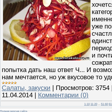
хочетс
катего
именно
уже по
счастл
единст
период
и почт
сожрат
попытка дать наш ответ Ч... И возмо
нам мечтается, но уж вкусовое то у
Cалаты, закуски
|
Просмотров:
3754
11.04.2014
|
Комментарии (0)
1-10
11-20
...
51-60
61
Полная версия сайта