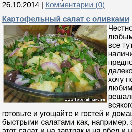
26.10.2014
|
Комментарии (0)
Картофельный салат с оливками
Честно
любыми
все ту
наличи
предпо
далеко
хочу п
любимы
решали
всяког
готовьте и угощайте и гостей и дом
быстрыми салатами как, например, эт
этот салат и на завтрак и на обед и 