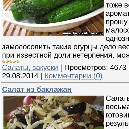
тоже в
аромат
прошу 
малос
однозн
замолосолить такие огурцы дело вес
при известной доли нетерпения, мож
Cалаты, закуски
|
Просмотров:
4673
29.08.2014
|
Комментарии (0)
Салат из баклажан
Салаты
весьма
готови
резуль