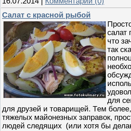
16.07.2014
|
Комментарии (0)
Салат с красной рыбой
Просто
салат 
что за
так ск
полноц
необхо
обсужд
исполь
удовол
для се
для друзей и товарищей. Тем более,
тяжелых майонезных заправок, прос
людей следящих (или хотя бы делаю