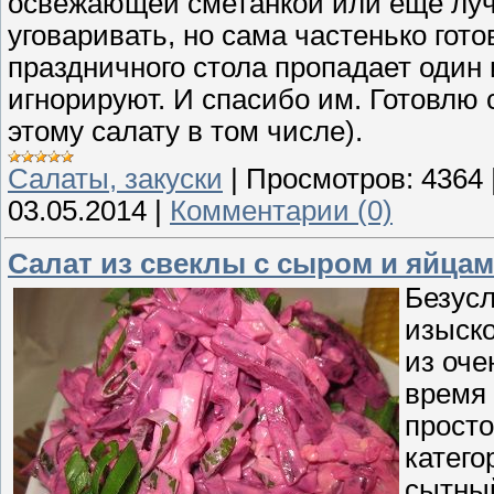
освежающей сметанкой или еще лучш
уговаривать, но сама частенько гот
праздничного стола пропадает один 
игнорируют. И спасибо им. Готовлю
этому салату в том числе).
Cалаты, закуски
|
Просмотров:
4364
03.05.2014
|
Комментарии (0)
Салат из свеклы с сыром и яйца
Безусл
изыско
из оче
время 
просто
катего
сытный