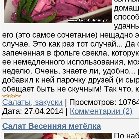
домашн
способ
удачны
его (это самое сочетание) нещадно
случае. Это как раз тот случай... Да
запеченная в фольге свекла, котор
ее немедленного использования, мо
неделю. Очень, знаете ли, удобно...
добавил к ней парочку друзей (и сыр
обещает быть не скучным! Так что, 
Cалаты, закуски
|
Просмотров:
1076
Дата:
27.04.2014
|
Комментарии (2)
Салат Весенняя метёлка
По наб