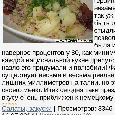
героин
незаме
так уж
быть о
стыдли
позвол
была 
наверное процентов у 80, как миним
каждой национальной кухне присутст
назло его придумали и полюбили! Фа
существует весьма и весьма реальн
лишних миллиметров на талии, но э
своего меню. Итак сегодня таки праз
вкусу очень приближен к немецкому 
Cалаты, закуски
|
Просмотров:
3346