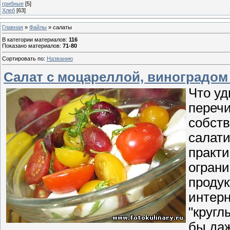
грибные
[5]
Хлеб
[63]
Главная
»
Файлы
» салаты
В категории материалов
:
116
Показано материалов
:
71-80
Сортировать по
:
Названию
Салат c моцареллой, виноградом
Что уд
перечи
собств
салати
практи
ограни
продук
интерн
"кругл
бы даж