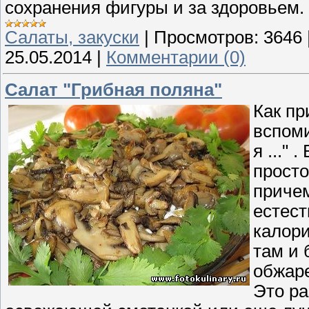
сохранения фигуры и за здоровьем. 
Cалаты, закуски
|
Просмотров:
3646
25.05.2014
|
Комментарии (0)
Салат "Грибная поляна"
Как пр
вспоми
я ..." 
просто
приче
естест
калори
там и 
обжар
Это ра