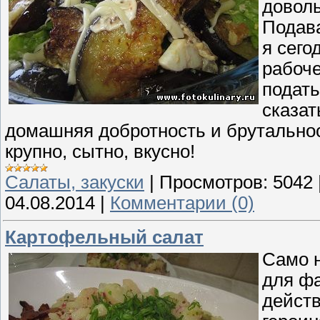
доволь
Подава
я сего
рабоче
подать
сказат
домашняя добротность и брутальность
крупно, сытно, вкусно!
Cалаты, закуски
|
Просмотров:
5042
04.08.2014
|
Комментарии (0)
Картофельный салат
Само н
для фа
действ