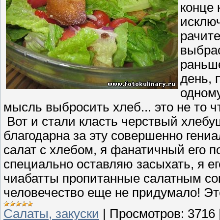
конце 
исключ
рачите
выбрас
раньше
день, 
одному
мысль выбросить хлеб... это не то ч
Вот и стали класть черствый хлебуше
благодарна за эту совершенно гени
салат с хлебом, я фанатичный его по
специально оставляю засыхать, я ег
чиабатты пропитанные салатным соко
человечество еще не придумало! Эт
Cалаты, закуски
|
Просмотров:
3716