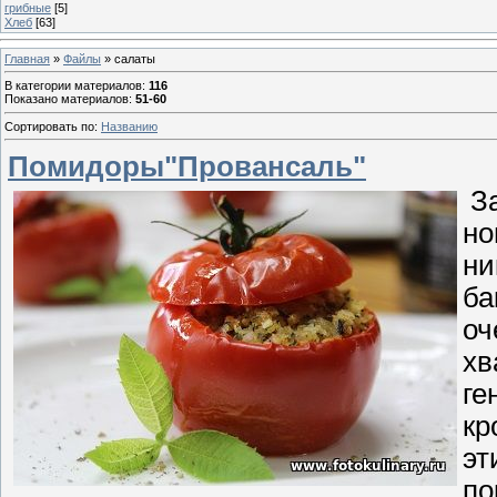
грибные
[5]
Хлеб
[63]
Главная
»
Файлы
» салаты
В категории материалов
:
116
Показано материалов
:
51-60
Сортировать по
:
Названию
Помидоры"Провансаль"
За
но
ни
ба
оч
хв
ге
кр
эт
по