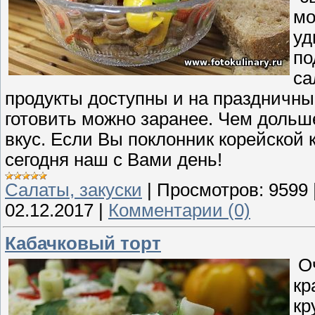
мо
уд
по
са
продукты доступны и на праздничный
готовить можно заранее. Чем дольше
вкус. Если Вы поклонник корейской к
сегодня наш с Вами день!
Cалаты, закуски
|
Просмотров:
9599
02.12.2017
|
Комментарии (0)
Кабачковый торт
Оч
кр
кр