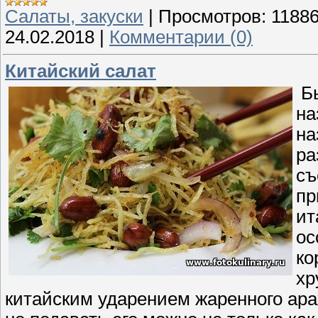
Cалаты, закуски
|
Просмотров:
1188
24.02.2018
|
Комментарии (0)
Китайский салат
Бы
на
на
ра
съ
пр
ит
ос
ко
хр
китайским ударением жаренного арах