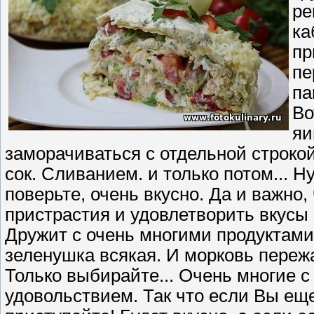
ре
ка
пр
пе
па
Во
яи
заморачиваться с отдельной строко
сок. Сливанием. и только потом... Н
поверьте, очень вкусно. Да и важно
пристрастия и удовлетворить вкусы
Дружит с очень многими продуктами.
зеленушка всякая. И морковь пережа
Только выбирайте... Очень многие с 
удовольствием. Так что если Вы еще