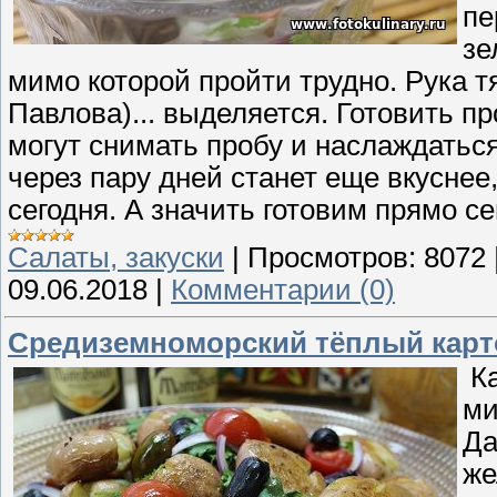
пе
зе
мимо которой пройти трудно. Рука тя
Павлова)... выделяется. Готовить п
могут снимать пробу и наслаждаться 
через пару дней станет еще вкуснее,
сегодня. А значить готовим прямо се
Cалаты, закуски
|
Просмотров:
8072
09.06.2018
|
Комментарии (0)
Средиземноморский тёплый кар
Ка
ми
Да
же