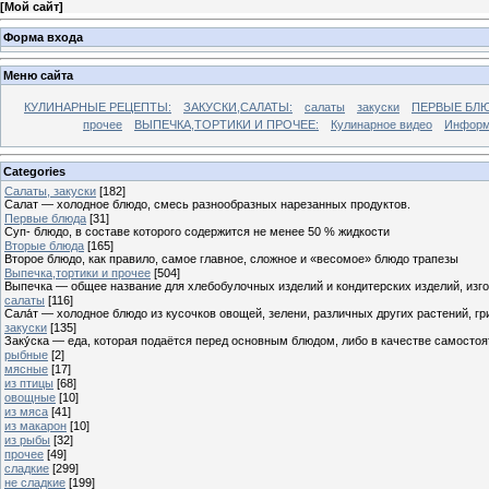
[
Мой сайт
]
Форма входа
Меню сайта
КУЛИНАРНЫЕ РЕЦЕПТЫ:
ЗАКУСКИ,САЛАТЫ:
салаты
закуски
ПЕРВЫЕ БЛЮ
прочее
ВЫПЕЧКА,ТОРТИКИ И ПРОЧЕЕ:
Кулинарное видео
Информ
Categories
Cалаты, закуски
[182]
Салат — холодное блюдо, смесь разнообразных нарезанных продуктов.
Первые блюда
[31]
Суп- блюдо, в составе которого содержится не менее 50 % жидкости
Вторые блюда
[165]
Второе блюдо, как правило, самое главное, сложное и «весомое» блюдо трапезы
Выпечка,тортики и прочее
[504]
Выпечка — общее название для хлебобулочных изделий и кондитерских изделий, из
салаты
[116]
Сала́т — холодное блюдо из кусочков овощей, зелени, различных других растений, г
закуски
[135]
Заку́ска — еда, которая подаётся перед основным блюдом, либо в качестве самостоя
рыбные
[2]
мясные
[17]
из птицы
[68]
овощные
[10]
из мяса
[41]
из макарон
[10]
из рыбы
[32]
прочее
[49]
сладкие
[299]
не сладкие
[199]