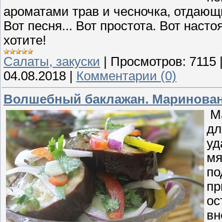
ароматами трав и чесночка, отдающ
Вот песня... Вот простота. Вот насто
хотите!
Cалаты, закуски
|
Просмотров:
7115
04.08.2018
|
Комментарии (0)
Волшебный баклажан. Маринова
Ма
дл
уд
мя
по
пр
ос
вн