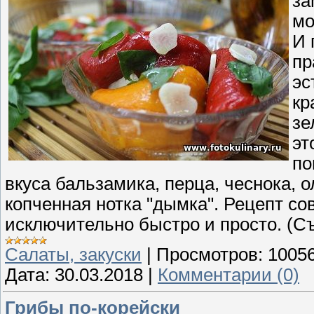
за
мо
И 
пр
эс
кр
зе
эт
по
вкуса бальзамика, перца, чеснока, 
копченная нотка "дымка". Рецепт с
исключительно быстро и просто. (Съ
Cалаты, закуски
|
Просмотров:
1005
Дата:
30.03.2018
|
Комментарии (0)
Грибы по-корейски