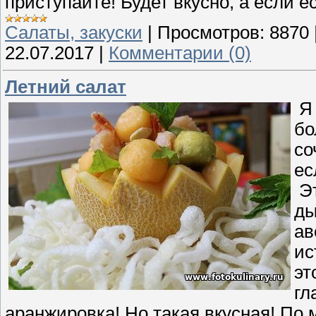
приступайте! Будет вкусно, а если е
Cалаты, закуски
|
Просмотров:
8870
22.07.2017
|
Комментарии (0)
Летний салат
Я 
бо
со
ес
Эт
ды
ав
ис
эт
гл
аранжировка! Но такая вкусная! По