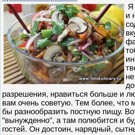
Я 
и 
со
вк
фа
то
ин
тв
не
до
разрешения, нравиться больше и л
вам очень советую. Тем более, что 
бы разнообразить постную пищу. Во
"вынужденно", а там полюбится и бу
гостей. Он достоин, нарядный, сытн