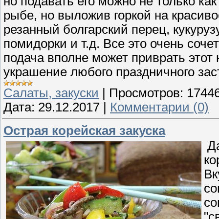
но подавать его можно не только как 
рыбе, но выложив горкой на красив
резанный болгарский перец, кукурузу
помидорки и т.д. Все это очень сочет
подача вполне может приврать этот 
украшение любого праздничного зас
Cалаты, закуски
|
Просмотров:
1744
Дата:
29.12.2017
|
Комментарии (0)
Острая корейская закуска
Да
ко
Вк
со
со
"с