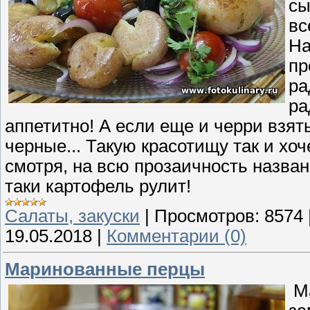
сы
вс
На
пр
ра
ра
аппетитно! А если еще и черри взят
черные... Такую красотищу так и хоч
смотря, на всю прозаичность назван
таки картофель рулит!
Cалаты, закуски
|
Просмотров:
8574
19.05.2018
|
Комментарии (0)
Маринованные перцы
Ма