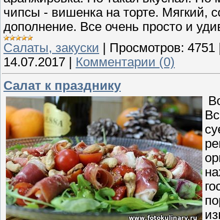
чипсы - вишенка на торте. Мягкий, 
дополнение. Все очень просто и уди
Cалаты, закуски
|
Просмотров:
4751
14.07.2017
|
Комментарии (0)
Салат к празднику
Во
Вс
су
ре
ор
на
го
по
из