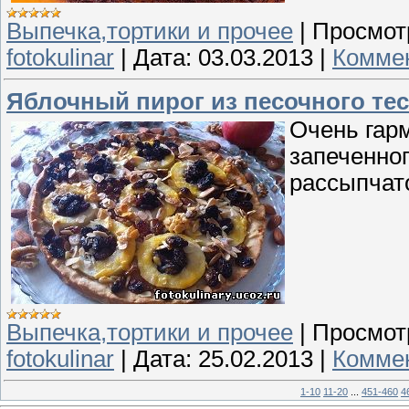
Выпечка,тортики и прочее
|
Просмот
fotokulinar
|
Дата:
03.03.2013
|
Коммен
Яблочный пирог из песочного тес
Очень гарм
запеченно
рассыпчато
Выпечка,тортики и прочее
|
Просмот
fotokulinar
|
Дата:
25.02.2013
|
Коммен
1-10
11-20
...
451-460
4