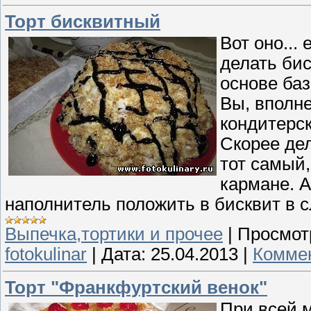
Торт бисквитный
Вот оно...
делать бис
основе баз
Вы, вполне
кондитерск
Скорее дел
тот самый,
кармане. А
наполнитель положить в бисквит в 
Выпечка,тортики и прочее
|
Просмот
fotokulinar
|
Дата:
25.04.2013
|
Коммен
Торт "Франкфуртский венок"
При всей 