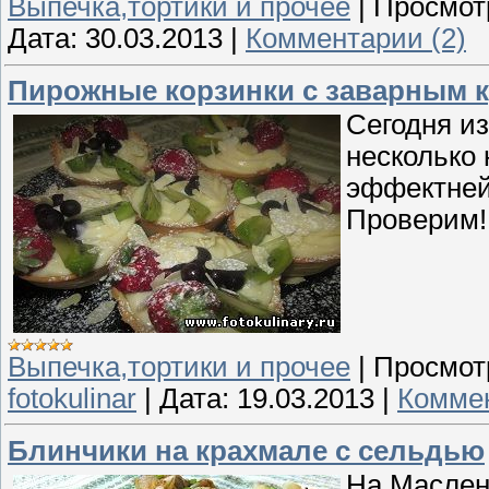
Выпечка,тортики и прочее
|
Просмот
Дата:
30.03.2013
|
Комментарии (2)
Пирожные корзинки с заварным 
Сегодня из
несколько
эффектней,
Проверим
Выпечка,тортики и прочее
|
Просмот
fotokulinar
|
Дата:
19.03.2013
|
Коммен
Блинчики на крахмале с сельдью
На Маслени