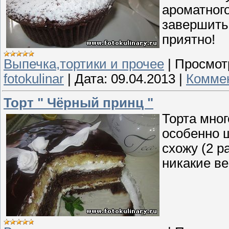
ароматного
завершить 
приятно!
Выпечка,тортики и прочее
|
Просмот
fotokulinar
|
Дата:
09.04.2013
|
Коммен
Торт " Чёрный принц "
Торта мног
особенно ш
схожу (2 р
никакие ве