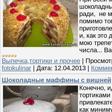
шоколадны
ради, не м
помимо тог
приготовл
и, как это
мою трепе
числа... В
Выпечка,тортики и прочее
|
Просмот
fotokulinar
|
Дата:
12.04.2013
|
Коммен
Шоколадные маффины с вишней
Конечно, и
тортиками 
привлекате
как миниму