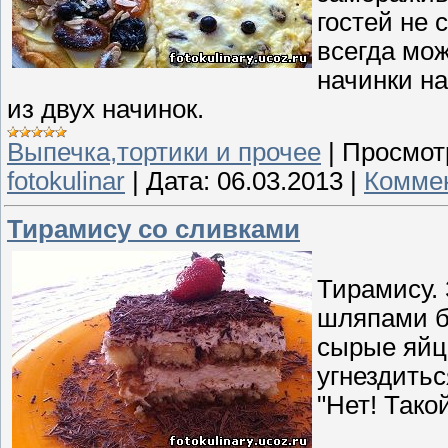
гостей не 
всегда мож
начинки на
из двух начинок.
Выпечка,тортики и прочее
|
Просмот
fotokulinar
|
Дата:
06.03.2013
|
Коммен
Тирамису со сливками
Тирамису. 
шляпами бы
сырые яйца
угнездиться
"Нет! Тако