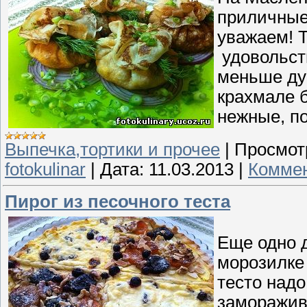
приличные 
уважаем! Т
удовольств
меньше ду
крахмале б
нежные, п
Выпечка,тортики и прочее
|
Просмот
fotokulinar
|
Дата:
11.03.2013
|
Коммен
Пирог из песочного теста
Еще одно д
морозилке 
тесто над
заморажив