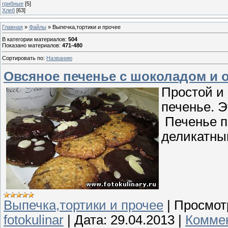
грибные
[5]
Хлеб
[63]
Главная
»
Файлы
» Выпечка,тортики и прочее
В категории материалов
:
504
Показано материалов
:
471-480
Сортировать по
:
Названию
Овсяное печенье с шоколадом и 
Простой и 
печенье. Э
Печенье п
деликатны
Выпечка,тортики и прочее
|
Просмот
fotokulinar
|
Дата:
29.04.2013
|
Коммен