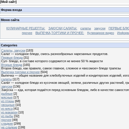
[
Мой сайт
]
Форма входа
Меню сайта
КУЛИНАРНЫЕ РЕЦЕПТЫ:
ЗАКУСКИ,САЛАТЫ:
салаты
закуски
ПЕРВЫЕ БЛЮ
прочее
ВЫПЕЧКА,ТОРТИКИ И ПРОЧЕЕ:
Кулинарное видео
Информ
Categories
Cалаты, закуски
[183]
Салат — холодное блюдо, смесь разнообразных нарезанных продуктов.
Первые блюда
[31]
Суп- блюдо, в составе которого содержится не менее 50 % жидкости
Вторые блюда
[165]
Второе блюдо, как правило, самое главное, сложное и «весомое» блюдо трапезы
Выпечка,тортики и прочее
[504]
Выпечка — общее название для хлебобулочных изделий и кондитерских изделий, из
салаты
[117]
Сала́т — холодное блюдо из кусочков овощей, зелени, различных других растений, г
закуски
[136]
Заку́ска — еда, которая подаётся перед основным блюдом, либо в качестве самостоя
рыбные
[2]
мясные
[17]
из птицы
[68]
овощные
[10]
из мяса
[41]
из макарон
[10]
из рыбы
[32]
прочее
[49]
сладкие
[299]
не сладкие
[199]