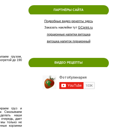
ПАРТНЁРЫ САЙТА
Подробные видео рецепты здесь
Заказать наклейки тут
GCprint.ru
порционные напитки витошка
витошка напиток порционный
ыпаем грузом,
огретой до 190
ВИДЕО РЕЦЕПТЫ
ираем груз и
м. Смазываем
сделать наши
 очередь, дает
 мы только не
нные корзинки