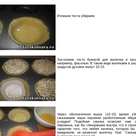
Излишки теста убираем.
Застилаем тесто бумагой для выпечки и зас
например, фасолью. В таком виде выпекаем в раз
градусов духовке минут 10-15.
Через обозначенное выше (10-15) время уб
смазываем наши корзинки разболтанным яйцо
усердно! Подобная смазка позволит нам 
пирожные, как бы глянцевыми внутри, что в свою
гарантию того, что любая начинка, которую бы
придумали, не размочит выпечку. Ура! Смаза
выпекаем еще минут 10.