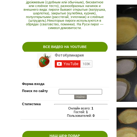
дрожжевым (сдобным или обычным), бисквитное
или слоёное тесто), разнообразных начинок и
внешнего вида: пироги бывают открытые (ватрушка,
шарлотка), закрытые (кулебяка, курник),
полуоткрытыми (расстегай, эчпочмак) и слоёные
(штрудель).Некоторые пироги используются в
обрядах (сватовство, поминки). На Руси пирог —
символ домовитости.
ВСЕ ВИДЕО НА YOUTUBE
Форма входа
Поиск по сайту
Статистика
Онлайн всего:
1
Гостей:
1
Пользователей:
0
НАШ ШЕФ ПОВАР