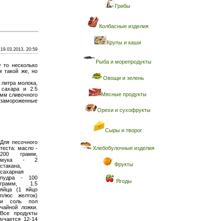
Грибы
Колбасные изделия
Крупы и каши
19.03.2013, 20:59
Рыба и морепродукты
у то несколько
 такой же, но
Овощи и зелень
 литра молока,
 сахара и 2.5
Мясные продукты
амм сливочного
замороженные
Орехи и сухофрукты
Сыры и творог
Для песочного
Хлебобулочные изделия
теста: масло -
200 грамм,
мука - 2
Фрукты
стакана,
сахарная
пудра - 100
Ягоды
грамм, 1.5
яйца (1 яйцо
плюс желток)
и соль пол
чайной ложки.
Все продукты
лучается 12-14