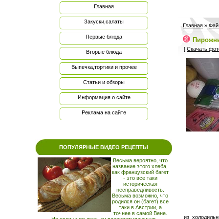
Главная
Закуски,салаты
Главная
»
Фай
Первые блюда
Пирожны
[
Скачать фот
Вторые блюда
Выпечка,тортики и прочее
Статьи и обзоры
Информация о сайте
Реклама на сайте
ПОПУЛЯРНЫЕ ВИДЕО РЕЦЕПТЫ
Весьма вероятно, что
название этого хлеба,
как французский багет
- это все таки
историческая
несправедливость.
Весьма возможно, что
родился он (багет) все
таки в Австрии, а
точнее в самой Вене.
из холодиль