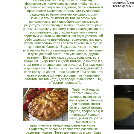
Но если учитывать ту всеохватывающую
корзинок (за
французскую популярность этого хлеба, где этот,
Тесто делим н
достаточно молодой по рождению, батон считается
практически символом страны, его кулинарной
традицией, то батон конечно же французский!
Именно там он имеет не только огромную
популярность, но и приобрел окончательную
рецептуру, позволяющую выпечь такой батон рано
утром, к самому утреннему кофе и насладиться его
восхитительно хрустящей корочкой и очень
пористым и нежным мякишем. Ни один уважающий
себя француз не пренебрежет возможностью рано
утром побаловать себя свежеиспеченным и тут же
купленным багетом. Ведь всем известно, что
вчерашний багет, а справедливее сказать, вечерний
и даже дневной багет - это уже совсем другая
история... Есть его надо сразу... традиция, есть
традиция... черствеет он действительно быстро и в
этом тоже его национальная примета. Так задумано
и да будет так! Печем... и тут же наслаждаемся!!! А
если сразу не доели... я не виноват! Тем более, что
есть огромное количество рецептов (например
салатов, тостов и т.д.) где подсушенный хлеб... то,
что "доктор прописал"!.
Пиро́г — блюдо из
теста с начинкой,
которое выпекается
или жарится. Начинка
для пирогов может
быть сладкой (ягоды,
фрукты, творог, мак) и
несладкой (овощи,
мясо, рыба).Рецепты
пирогов есть
практически в каждой национальной кухне.
Существует большое количество различных
рецептов пирогов. Тесто для пирогов может быть