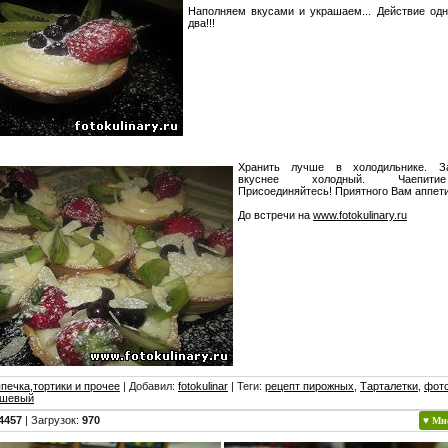
Наполняем вкусами и украшаем... Действие одн
два!!!
Хранить лучше в холодильнике. З
вкуснее холодный. Чаепити
Присоединяйтесь! Приятного Вам аппети
До встречи на
www.fotokulinary.ru
печка,тортики и прочее
|
Добавил
:
fotokulinar
|
Теги
:
рецепт пирожных
,
Тарталетки
,
фото
шевый
4457
|
Загрузок
:
970
♥ Мн