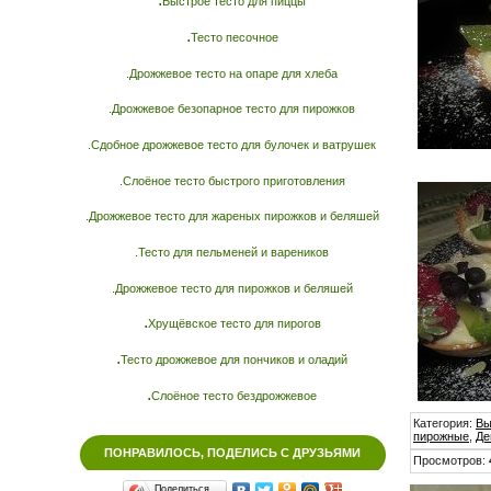
Быстрое тесто для пиццы
.
Тесто песочное
.Дрожжевое тесто на опаре для хлеба
.Дрожжевое безопарное тесто для пирожков
.Сдобное дрожжевое тесто для булочек и ватрушек
.Слоёное тесто быстрого приготовления
.Дрожжевое тесто для жареных пирожков и беляшей
.Тесто для пельменей и вареников
.Дрожжевое тесто для пирожков и беляшей
.
Хрущёвское тесто для пирогов
.
Тесто дрожжевое для пончиков и оладий
.
Слоёное тесто бездрожжевое
Категория
:
Вы
пирожные
,
Де
ПОНРАВИЛОСЬ, ПОДЕЛИСЬ С ДРУЗЬЯМИ
Просмотров
:
Поделиться…