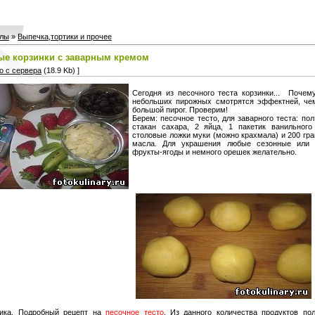
лы
»
Выпечка,тортики и прочее
е корзинки с заварным кремом
о с сервера
(18.9 Kb) ]
Сегодня из песочного теста корзинки... Почем
небольших пирожных смотрятся эффектней, чем
большой пирог. Проверим!
Берем: песочное тесто, для заварного теста: пол
стакан сахара, 2 яйца, 1 пакетик ванильного
столовые ложки муки (можно крахмала) и 200 гр
масла. Для украшения любые сезонные или 
фрукты-ягоды и немного орешек желательно.
ника. Подробный рецепт на
песочное тесто
. Из данного количества продуктов по