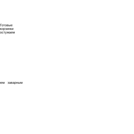
Готовые
корзинки
остужаем
яем заварным