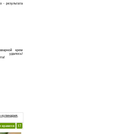
о - результата
аварной крем
е удалось!
та!
 кулинария
,
е нравится
17