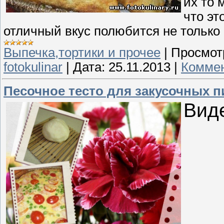
их то 
что эт
отличный вкус полюбится не только в
Выпечка,тортики и прочее
|
Просмот
fotokulinar
|
Дата:
25.11.2013
|
Коммен
Песочное тесто для закусочных п
Вид