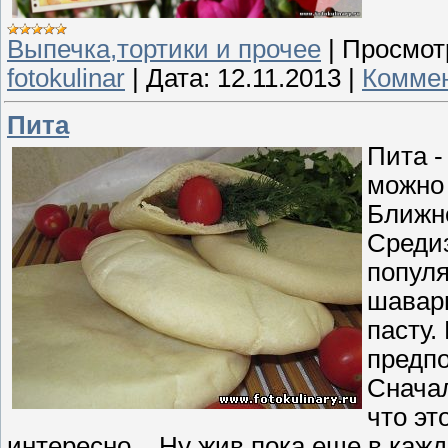
Выпечка,тортики и прочее
|
Просмот
fotokulinar
|
Дата:
12.11.2013
|
Коммен
Пита
Пита -
можно 
Ближне
Средиз
популя
шаварм
пасту.
предпо
Сначал
что эт
интересно... Ну жив пока еще в каж