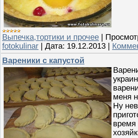
Выпечка,тортики и прочее
|
Просмот
fotokulinar
|
Дата:
19.12.2013
|
Коммен
Вареники с капустой
Варени
украин
варени
меня н
Ну нев
пригот
время 
хозяйк