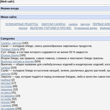
[
Мой сайт
]
Форма входа
Меню сайта
КУЛИНАРНЫЕ РЕЦЕПТЫ:
ЗАКУСКИ,САЛАТЫ:
салаты
закуски
ПЕРВЫЕ БЛЮ
прочее
ВЫПЕЧКА,ТОРТИКИ И ПРОЧЕЕ:
Кулинарное видео
Информ
Categories
Cалаты, закуски
[182]
Салат — холодное блюдо, смесь разнообразных нарезанных продуктов.
Первые блюда
[31]
Суп- блюдо, в составе которого содержится не менее 50 % жидкости
Вторые блюда
[165]
Второе блюдо, как правило, самое главное, сложное и «весомое» блюдо трапезы
Выпечка,тортики и прочее
[504]
Выпечка — общее название для хлебобулочных изделий и кондитерских изделий, из
салаты
[116]
Сала́т — холодное блюдо из кусочков овощей, зелени, различных других растений, г
закуски
[135]
Заку́ска — еда, которая подаётся перед основным блюдом, либо в качестве самостоя
рыбные
[2]
мясные
[17]
из птицы
[68]
овощные
[10]
из мяса
[41]
из макарон
[10]
из рыбы
[32]
прочее
[49]
сладкие
[299]
не сладкие
[199]