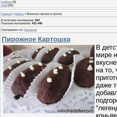
грибные
[5]
Хлеб
[63]
Главная
»
Файлы
» Выпечка,тортики и прочее
В категории материалов
:
504
Показано материалов
:
431-440
Сортировать по
:
Названию
Пирожное Картошка
В детс
мире н
вкусне
на то,
пригот
даже т
добавл
подгор
"леген
коньяк