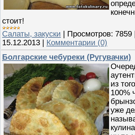
опред
конечн
стоит!
Cалаты, закуски
|
Просмотров:
7859
15.12.2013
|
Комментарии (0)
Болгарские чебуреки (Ругувачки)
Очеред
аутент
из тог
100% ч
брынзо
уже де
называ
кулина