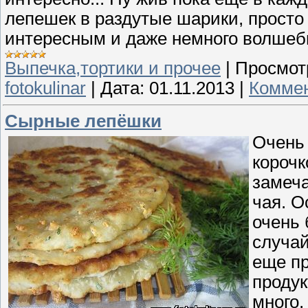
лепешек в раздутые шарики, просто
интересным и даже немного волшеб
Выпечка,тортики и прочее
|
Просмот
fotokulinar
|
Дата:
01.11.2013
|
Коммен
Сырные лепёшки
Очень
корочк
замеча
чая. О
очень 
случай
еще пр
продук
много,