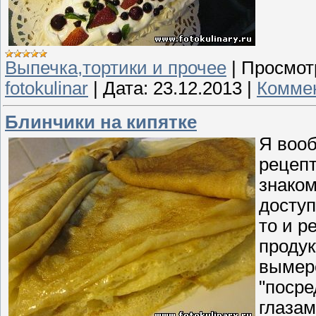
Выпечка,тортики и прочее
|
Просмот
fotokulinar
|
Дата:
23.12.2013
|
Коммен
Блинчики на кипятке
Я вооб
рецепт
знаком
доступ
то и р
продук
вымере
"посре
глазам