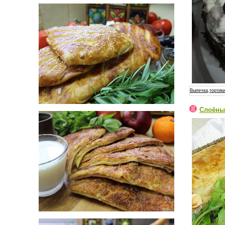
Выпечка,тортики
Слоёный