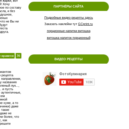
я жарки, вот
й! Хочу
ПАРТНЁРЫ САЙТА
ное по составу
асла, и без
здушное,
Подробные видео рецепты здесь
реных
что не Вы ни
Заказать наклейки тут
GCprint.ru
будут
теста
порционные напитки витошка
друга.
витошка напиток порционный
е нравится
36
ВИДЕО РЕЦЕПТЫ
риантом
о рецепта
 направлении,
ку названию
леный лук...,
.. и пусть
е аутентичные,
всем
ожной
е хуже, а то
ачинки) даже
 такие
 даже не
ем более, что
, как
 решите