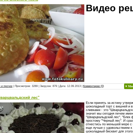
Видео ре
 и прочее
| Просмотров: 3289 | Загрузок: 879 | Дата:
12.09.2013
|
Комментарии (0)
♥ Мн
Шварцвальдский лес"
Если принять за истину утверж
шоколадный торт с вишней и 
сливками - это "Шварцвальдск
значит мы сегодня печем именн
"Шварцвальдский лес", "Блек ф
простому "Черный лес". И сра
отнестись по меньшей мере с
еще лучше с удовольствием к 
шоколадный бисквит для этого