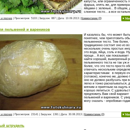
капусты, или ограниченность 
фарша, опять же, для примера
яйцами с зеленью... В общем, 
слоеное тесто... а все осталь
 и прочее
| Просмотров: 5103 | Загрузок: 887 | Дата:
10.09.2013
|
Комментарии (0)
♥ Мн
ля пельменей и вареников
И казалось бы, что может быт
понятнее, чем приготовить об
пельменное тесто. Тем более, 
традиционно состоит оно из вс
нескольких очень простых инг
это вода, яйца, соль и вода. Н
проще... А вот, как показывает
найти хороший, вымеренный р
пельменного теста не так уж и
более, что это тесто просто о
отвечать нескольким определ
характеристикам: в первую оч
(готовое), конечно же, должно
оно не должно разбухать при в
легко и тонко раскатываться, 
мягким и приятным на ощупь 
хорошо лепиться. С удовольс
предложить Вам свой вариант 
пельменей и вареников. С ув
могу сказать - опробован года
 и прочее
| Просмотров: 23141 | Загрузок: 1391 | Дата:
30.08.2013
|
Комментарии (0)
♥ Мн
ый штрудель