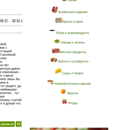
Грибы
Колбасные изделия
46
47
...
50
51
»
Крупы и каши
Рыба и морепродукты
Овощи и зелень
обой
жок с
рустящей
Мясные продукты
й начинкой.
есьма
Орехи и сухофрукты
и,
и лет.
цептура давно
 изменения...
Сыры и творог
 ту самую
. мне лишь бы
ожно в
Хлебобулочные изделия
этот рецепт, да
и любимыми
гкотня... тут
Фрукты
шек
епешку, считай
Ягоды
от и думай что
е нравится
18