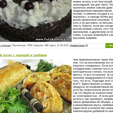
можно испечь и не генуэзский,
шоколадный, как для торта "За
пропитать можно совсем даже
традиционным киршвассером, 
почему то именно сегодня в хо
оказалось, а гораздо более до
менее ароматным коньяком. Н
хоть и не дословно, но весьма
тексту. Короче, если мы сегодн
вполне можем считать этот то
оригиналом, а дружеским (и по
слово, а лучше попробуйте са
вкусным) шаржем.
 и прочее
| Просмотров: 3768 | Загрузок: 898 | Дата:
11.09.2013
|
Комментарии (0)
♥ Мн
 рулет с курицей и грибами
Чем привлекательны такие блю
тем, что на изготовление его н
покупать специально. Если ест
холодильнике слоеное тесто (а 
категорически считаю, что все
иметь), то все остальное (в 
начинка) придумывается и во
того, что есть. Подходит все! 
все!"). Единственное условие,
продукты не конфликтовали ме
хотя бы теоретически могли п
Так что берем не количеством 
их сочетаемостью. И если для
рулета у нас маловато, наприм
смело добавляем ей объема, 
и разнообразие вкуса, грибами
недостаток в количестве свин
компенсируем добавкой из кв