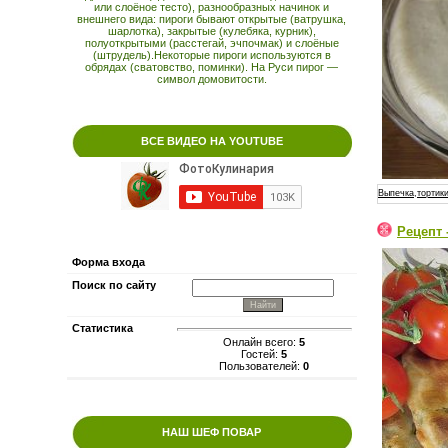
или слоёное тесто), разнообразных начинок и
внешнего вида: пироги бывают открытые (ватрушка,
шарлотка), закрытые (кулебяка, курник),
полуоткрытыми (расстегай, эчпочмак) и слоёные
(штрудель).Некоторые пироги используются в
обрядах (сватовство, поминки). На Руси пирог —
символ домовитости.
ВСЕ ВИДЕО НА YOUTUBE
Выпечка,тортики
Рецепт 
Форма входа
Поиск по сайту
Статистика
Онлайн всего:
5
Гостей:
5
Пользователей:
0
НАШ ШЕФ ПОВАР