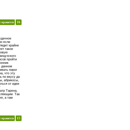
е нравится
16
удачное
но если
лядит крайне
ет такое
ровую
анцузского
нсов пройти
лонник
в данном
ивать пирог
а, что эту
 по вкусу да
ы, абрикосы,
аться от идеи
г
атр Тарена,
тляющим. Так
ип, а там
е нравится
15