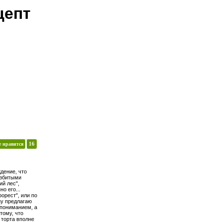
цепт
е нравится
16
дение, что
взбитыми
ий лес",
о его...
орест", или по
зу предлагаю
 пониманием, а
тому, что
 торта вполне