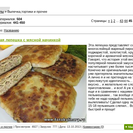
лы
» Выпечка,тортики и прочее
атериалов
:
504
Страницы
:
«
1
2
...
43
44
45
ериалов
:
441-450
по
:
Названию
ая лепешка с мясной начинкой
Эта лепешка представляет с
многослойный жареный пиро
поджаристой, золотистой, х
корочкой и ароматной мясно
Говорят, что история этой в
популярной пекинской закуск
насчитывает уже более тысяч
Конечно же оригинальная ре
уже претерпела значительные
А лично я и не претендую на
пресловутую идентичность..
вкусно... и желательно не сл
приготовлении... и все! А уж 
еще и в сравнении с нашим
пельмешками... так вообще ле
тебе не надо каждый пельме
вылепливать! Сделал одну л
15-18 пельмешек слепил... В
быстрей и проще!
 и прочее
| Просмотров: 4927 | Загрузок: 777 | Дата:
13.10.2013
|
Комментарии (0)
♥ Мн