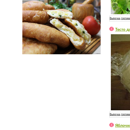
Выпечка,тортики
Тесто д
Выпечка,тортики
Яблочн