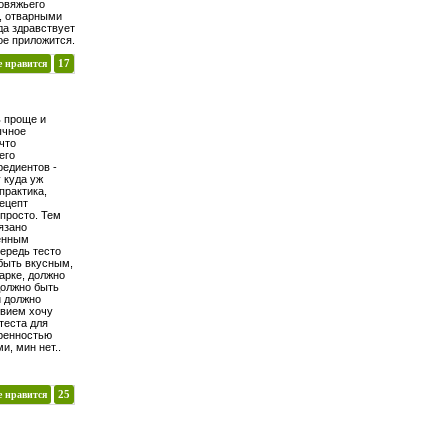
говяжьего
, отварными
да здравствует
ное приложится.
е нравится
17
ь проще и
ычное
что
его
редиентов -
у куда уж
 практика,
ецепт
 просто. Тем
бязано
енным
ередь тесто
 быть вкусным,
арке, должно
должно быть
и должно
твием хочу
теста для
еренностью
ми, мин нет..
е нравится
25