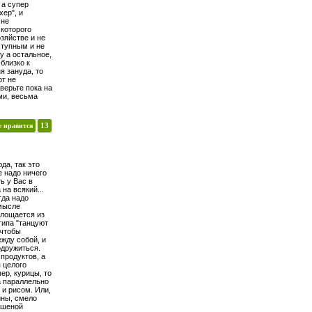
 а супер
хер", и
 не
которого
зяйстве и не
ступным и не
у а остальное,
 близко к
я зануда, то
рт не
верьте пока на
ми, весьма
е нравится
13
да, так это
е надо ничего
ь у Вас в
на всякий...
гда надо
смысле
площается из
(типа "танцуют
 чтобы
жду собой, и
одружиться.
продуктов, а
 целого
ер, курицы, то
а параллельно
 и рисом. Или,
ины, смело
ашеной