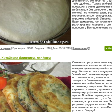
для выпечки, вот тебе тесто дл
тебе сдобное... Только выбира
предложить очень демократич
(и без яиц, и без сливочного м
молока), но исключительно во
вкусное и легкое тесто для жа
пирожков и беляшей. Уверена, 
Ваши домашние, или гости не 
разочарованы! А рецепт этого 
попросит у Вас еще не одна по
 и прочее
| Просмотров: 52532 | Загрузок: 1510 | Дата:
05.10.2013
|
Комментарии (0)
♥ Мн
- Китайские блинчики- лепёшки
Сознаюсь сразу, что своим ва
начинки я из вполне китайског
шагнула далеко в европейском
надо было все таки в поддерж
"китайские" положить внутрь зе
но... что выросло, то выросло..
теперь эти блинчики и не таки
какими могли бы быть, но во 
остальном, совершенно без л
скромности заявлю, ну ничем н
моему вкусу (опять же из-за н
лучше. В любом случае делать
лепешки занятие не то, что бы
сложное, а просто приятное. Т
результат радует не только Вас
исполнителя, но всех, кого Вы
угостить. Вперед!