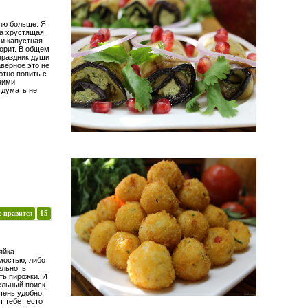
лю больше. Я
а хрустящая,
 и капустная
орит. В общем
 праздник души
аверное это не
ютно попить с
ними
 думать не
е нравится
15
яйка
мостью, либо
льно, в
ть пирожки. И
тельный поиск
чень удобно,
от тебе тесто