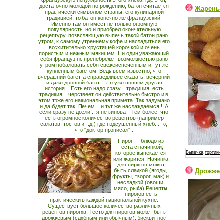
французскую популярность этого хлеба, где этот,
достаточно молодой по рождению, батон считается
Жарены
практически символом страны, его кулинарной
традицией, то батон конечно же французский!
Именно там он имеет не только огромную
популярность, но и приобрел окончательную
рецептуру, позволяющую выпечь такой батон рано
утром, к самому утреннему кофе и насладиться его
восхитительно хрустящей корочкой и очень
пористым и нежным мякишем. Ни один уважающий
себя француз не пренебрежет возможностью рано
утром побаловать себя свежеиспеченным и тут же
купленным багетом. Ведь всем известно, что
вчерашний багет, а справедливее сказать, вечерний
и даже дневной багет - это уже совсем другая
история... Есть его надо сразу... традиция, есть
традиция... черствеет он действительно быстро и в
этом тоже его национальная примета. Так задумано
и да будет так! Печем... и тут же наслаждаемся!!! А
если сразу не доели... я не виноват! Тем более, что
есть огромное количество рецептов (например
салатов, тостов и т.д.) где подсушенный хлеб... то,
что "доктор прописал"!.
Пиро́г — блюдо из
теста с начинкой,
Выпечка,тортики
которое выпекается
или жарится. Начинка
для пирогов может
Дрожже
быть сладкой (ягоды,
фрукты, творог, мак) и
несладкой (овощи,
мясо, рыба).Рецепты
пирогов есть
практически в каждой национальной кухне.
Существует большое количество различных
рецептов пирогов. Тесто для пирогов может быть
дрожжевым (сдобным или обычным), бисквитное