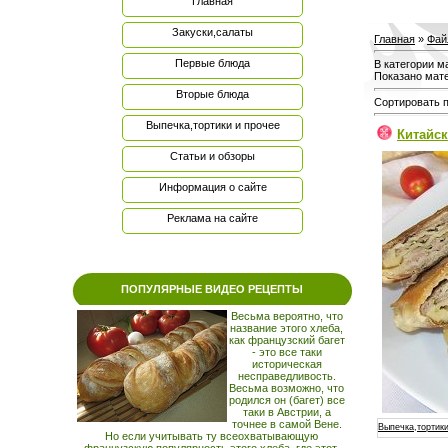
Главная
Закуски,салаты
Главная
»
Фай
Первые блюда
В категории м
Показано мат
Вторые блюда
Сортировать 
Выпечка,тортики и прочее
Китайск
Статьи и обзоры
Информация о сайте
Реклама на сайте
ПОПУЛЯРНЫЕ ВИДЕО РЕЦЕПТЫ
Весьма вероятно, что
название этого хлеба,
как французский багет
- это все таки
историческая
несправедливость.
Весьма возможно, что
родился он (багет) все
таки в Австрии, а
точнее в самой Вене.
Выпечка,тортики
Но если учитывать ту всеохватывающую