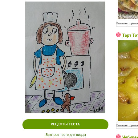
Выпечка,тортики
Тарт Та
РЕЦЕПТЫ ТЕСТА
Выпечка,тортики
.
Быстрое тесто для пиццы
Чебурек