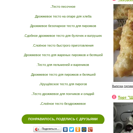
.
Тесто песочное
.Дрожжевое тесто на опаре для хлеба
.Дрожжевое безопарное тесто для пирожков
.Сдобное дрожжевое тесто для булочек и ватрушек
.Слоёное тесто быстрого приготовления
.Дрожжевое тесто для жареных пирожков и беляшей
.Тесто для пельменей и вареников
.Дрожжевое тесто для пирожков и беляшей
.
Хрущёвское тесто для пирогов
Выпечка,тортики
.
Тесто дрожжевое для пончиков и оладий
Торт "
.
Слоёное тесто бездрожжевое
ПОНРАВИЛОСЬ, ПОДЕЛИСЬ С ДРУЗЬЯМИ
Поделиться…