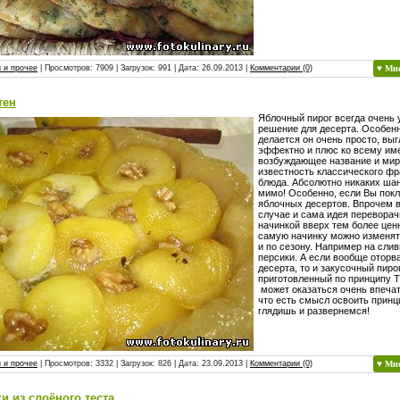
 и прочее
| Просмотров: 7909 | Загрузок: 991 | Дата:
26.09.2013
|
Комментарии (0)
♥ Мн
тен
Яблочный пирог всегда очень 
решение для десерта. Особен
делается он очень просто, выг
эффектно и плюс ко всему име
возбуждающее название и ми
известность классического фр
блюда. Абсолютно никаких ша
мимо! Особенно, если Вы пок
яблочных десертов. Впрочем 
случае и сама идея переворач
начинкой вверх тем более ценн
самую начинку можно изменять
и по сезону. Например на слив
персики. А если вообще оторв
десерта, то и закусочный пиро
приготовленный по принципу Т
может оказаться очень впеча
что есть смысл освоить принц
глядишь и развернемся!
 и прочее
| Просмотров: 3332 | Загрузок: 826 | Дата:
23.09.2013
|
Комментарии (0)
♥ Мн
и из слоёного теста