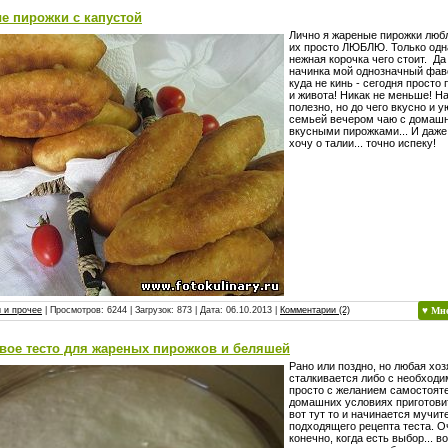
е пирожки с капустой
Лично я жареные пирожки люб
их просто ЛЮБЛЮ. Только одн
нежная корочка чего стоит. Да
начинка мой однозначный фав
куда не кинь - сегодня просто
и живота! Никак не меньше! Н
полезно, но до чего вкусно и у
семьей вечером чаю с домаш
вкусными пирожками... И даже
хочу о талии... точно испеку!
 и прочее
| Просмотров: 6244 | Загрузок: 873 | Дата:
06.10.2013
|
Комментарии (2)
♥ Мн
вое тесто для жареных пирожков и беляшей
Рано или поздно, но любая хоз
сталкивается либо с необходи
просто с желанием самостояте
домашних условиях приготови
вот тут то и начинается мучи
подходящего рецепта теста. О
конечно, когда есть выбор... в