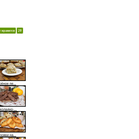
е нравится
20
ёное пе...
коладно-...
ожки на...