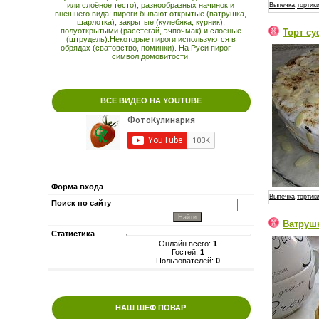
или слоёное тесто), разнообразных начинок и
Выпечка,тортики
внешнего вида: пироги бывают открытые (ватрушка,
шарлотка), закрытые (кулебяка, курник),
полуоткрытыми (расстегай, эчпочмак) и слоёные
Торт с
(штрудель).Некоторые пироги используются в
обрядах (сватовство, поминки). На Руси пирог —
символ домовитости.
ВСЕ ВИДЕО НА YOUTUBE
Форма входа
Выпечка,тортики
Поиск по сайту
Ватруш
Статистика
Онлайн всего:
1
Гостей:
1
Пользователей:
0
НАШ ШЕФ ПОВАР