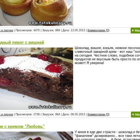
 и прочее
| Просмотров: 4475 | Загрузок: 869 | Дата:
13.05.2013
|
Комментарии (0)
♥ Мн
дный пирог с вишней
Шоколад, вишня, коньяк, нежное песочно
сливочный заварной крем - вот наш "зол
на сегодня. Честное слово, подобное со
продуктов не вкусным быть просто по о
может! Я уверена!
 и прочее
| Просмотров: 2738 | Загрузок: 864 | Дата:
09.05.2013
|
Комментарии (0)
♥ Мн
зе с кремом "Любовь"
У меня в еде две страсти - шоколад и б
"фанатеем" дозированно... все таки лето 
что шоколад завтра.... А безе, естествен