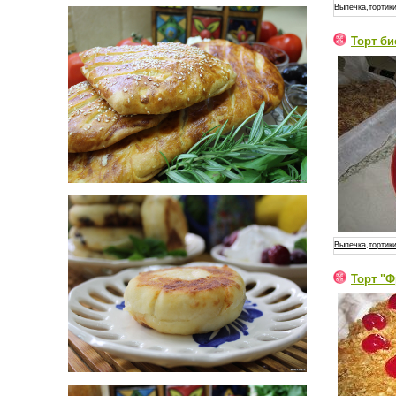
Выпечка,тортики
Торт б
Выпечка,тортики
Торт "