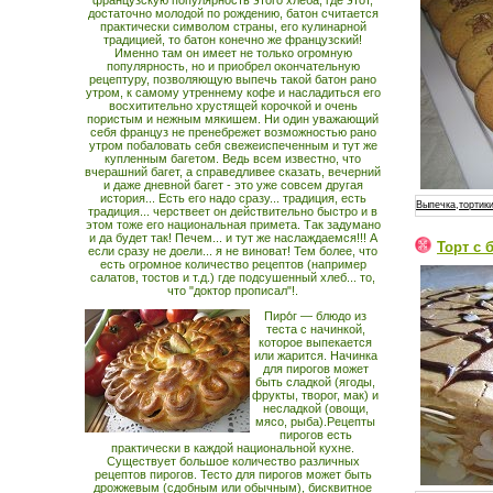
французскую популярность этого хлеба, где этот,
достаточно молодой по рождению, батон считается
практически символом страны, его кулинарной
традицией, то батон конечно же французский!
Именно там он имеет не только огромную
популярность, но и приобрел окончательную
рецептуру, позволяющую выпечь такой батон рано
утром, к самому утреннему кофе и насладиться его
восхитительно хрустящей корочкой и очень
пористым и нежным мякишем. Ни один уважающий
себя француз не пренебрежет возможностью рано
утром побаловать себя свежеиспеченным и тут же
купленным багетом. Ведь всем известно, что
вчерашний багет, а справедливее сказать, вечерний
и даже дневной багет - это уже совсем другая
история... Есть его надо сразу... традиция, есть
Выпечка,тортики
традиция... черствеет он действительно быстро и в
этом тоже его национальная примета. Так задумано
и да будет так! Печем... и тут же наслаждаемся!!! А
Торт с 
если сразу не доели... я не виноват! Тем более, что
есть огромное количество рецептов (например
салатов, тостов и т.д.) где подсушенный хлеб... то,
что "доктор прописал"!.
Пиро́г — блюдо из
теста с начинкой,
которое выпекается
или жарится. Начинка
для пирогов может
быть сладкой (ягоды,
фрукты, творог, мак) и
несладкой (овощи,
мясо, рыба).Рецепты
пирогов есть
практически в каждой национальной кухне.
Существует большое количество различных
рецептов пирогов. Тесто для пирогов может быть
дрожжевым (сдобным или обычным), бисквитное