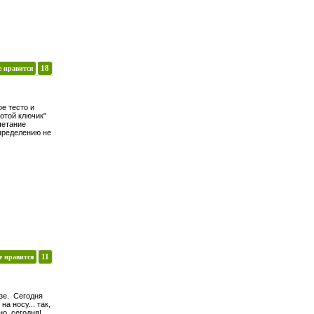
е нравится
18
е тесто и
отой ключик"
четание
пределению не
е нравится
11
езе. Сегодня
на носу... так,
но, сегодня!