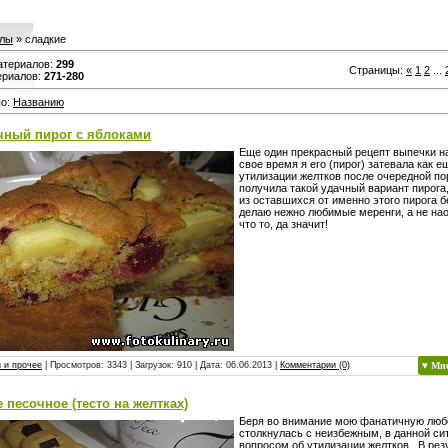
лы
» сладкие
атериалов
:
299
Страницы
:
«
1
2
...
ериалов
:
271-280
по
:
Названию
чный пирог с яблоками
Еще один прекрасный рецепт выпечки на
свое время я его (пирог) затевала как е
утилизации желтков после очередной по
получила такой удачный вариант пирога,
из оставшихся от именно этого пирога 
делаю нежно любимые меренги, а не наоб
что то, да значит!
 и прочее
| Просмотров: 3343 | Загрузок: 910 | Дата:
06.06.2013
|
Комментарии (0)
♥ Мн
 песочное (тесто на желтках)
Беря во внимание мою фанатичную любо
столкнулась с неизбежным, в данной си
вопросом об утилизации желтков. В рез