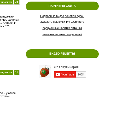
е нравится
21
ПАРТНЁРЫ САЙТА
Подробные видео рецепты здесь
безнадежно
Причем хочется
Заказать наклейки тут
GCprint.ru
... Суфле! И
ому что
порционные напитки витошка
витошка напиток порционный
ВИДЕО РЕЦЕПТЫ
е нравится
12
е и уютное...
етством!