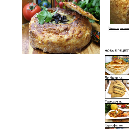
Выпечка,тортики
НОВЫЕ РЕЦЕПТ
Лепёшки из...
Турецкое п...
Картофельн...