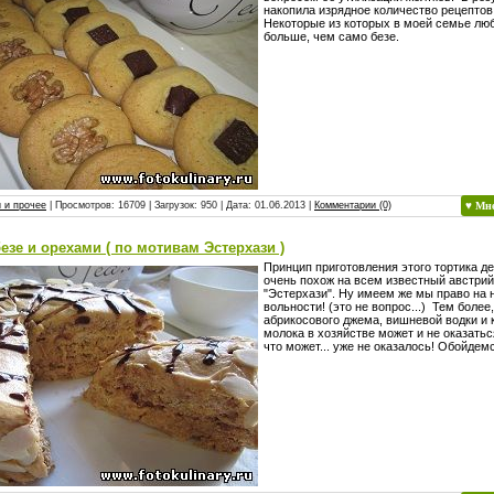
накопила изрядное количество рецептов 
Некоторые из которых в моей семье люб
больше, чем само безе.
 и прочее
| Просмотров: 16709 | Загрузок: 950 | Дата:
01.06.2013
|
Комментарии (0)
♥ Мн
безе и орехами ( по мотивам Эстерхази )
Принцип приготовления этого тортика д
очень похож на всем известный австри
"Эстерхази". Ну имеем же мы право на 
вольности! (это не вопрос...) Тем более,
абрикосового джема, вишневой водки и 
молока в хозяйстве может и не оказаться.
что может... уже не оказалось! Обойдем