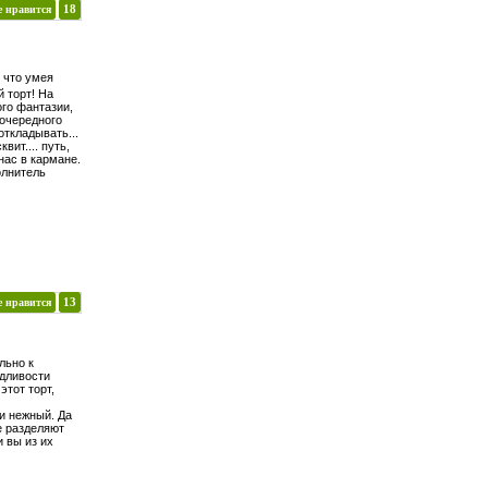
е нравится
18
, что умея
 торт! На
ого фантазии,
 очередного
откладывать...
ит.... путь,
нас в кармане.
олнитель
е нравится
13
льно к
дливости
этот торт,
и нежный. Да
се разделяют
 вы из их