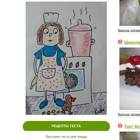
Выпечка,тортики
Шокола
Выпечка,тортики
Торт бе
РЕЦЕПТЫ ТЕСТА
.
Быстрое тесто для пиццы