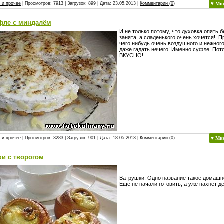
 и прочее
| Просмотров: 7913 | Загрузок: 899 | Дата:
23.05.2013
|
Комментарии (0)
♥ Мн
уфле с миндалём
И не только потому, что духовка опять 
занята, а сладенького очень хочется! 
чего нибудь очень воздушного и нежного
даже гадать нечего! Именно суфле! Пот
ВКУСНО!
 и прочее
| Просмотров: 3283 | Загрузок: 901 | Дата:
18.05.2013
|
Комментарии (0)
♥ Мн
ки с творогом
Ватрушки. Одно название такое домашне
Еще не начали готовить, а уже пахнет д