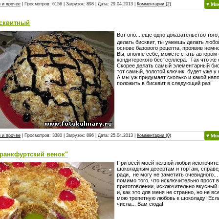
 и прочее
| Просмотров: 6156 | Загрузок: 898 | Дата:
29.04.2013
|
Комментарии (2)
♥ Мн
исквитный
Вот оно... еще одно доказательство того
делать бисквит, ты умеешь делать любой
основе базового рецепта, проявив немн
Вы, вполне себе, можете стать автором
кондитерского бестселлера. Так что же 
Скорее делать самый элементарный бискв
тот самый, золотой ключик, будет уже у 
А мы уж придумает сколько и какой нап
положить в бисквит в следующий раз!
 и прочее
| Просмотров: 3380 | Загрузок: 896 | Дата:
25.04.2013
|
Комментарии (0)
♥ Мн
Франкфуртский венок"
При всей моей нежной любви исключите
шоколадным десертам и тортам, справе
ради, не могу не заметить очевидного... 
помимо того, что исключительно прост в
приготовлении, исключительно вкусный 
и, как это для меня не странно, но не в
мою трепетную любовь к шоколаду! Если
числа... Вам сюда!