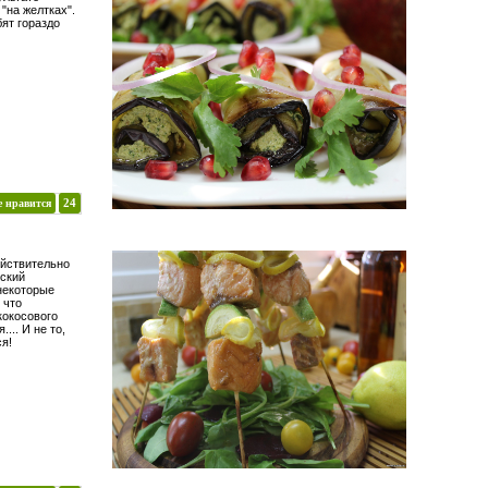
"на желтках".
ят гораздо
е нравится
24
ействительно
йский
некоторые
 что
кокосового
... И не то,
ся!