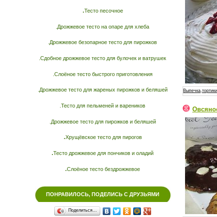
.
Тесто песочное
.Дрожжевое тесто на опаре для хлеба
.Дрожжевое безопарное тесто для пирожков
.Сдобное дрожжевое тесто для булочек и ватрушек
.Слоёное тесто быстрого приготовления
.Дрожжевое тесто для жареных пирожков и беляшей
Выпечка,тортики
.Тесто для пельменей и вареников
Овсяно
.Дрожжевое тесто для пирожков и беляшей
.
Хрущёвское тесто для пирогов
.
Тесто дрожжевое для пончиков и оладий
.
Слоёное тесто бездрожжевое
ПОНРАВИЛОСЬ, ПОДЕЛИСЬ С ДРУЗЬЯМИ
Поделиться…