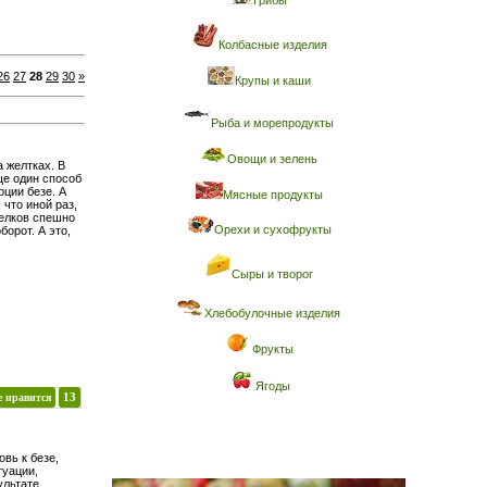
Грибы
Колбасные изделия
26
27
28
29
30
»
Крупы и каши
Рыба и морепродукты
Овощи и зелень
 желтках. В
ще один способ
рции безе. А
Мясные продукты
 что иной раз,
белков спешно
Орехи и сухофрукты
орот. А это,
Сыры и творог
Хлебобулочные изделия
Фрукты
Ягоды
е нравится
13
вь к безе,
туации,
ультате