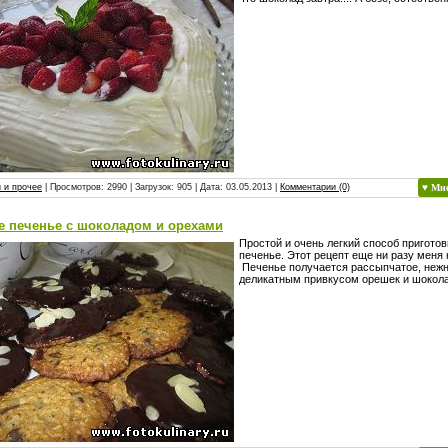
 и прочее
| Просмотров: 2990 | Загрузок: 905 | Дата:
03.05.2013
|
Комментарии (0)
♥ Мн
е печенье с шоколадом и орехами
Простой и очень легкий способ пригото
печенье. Этот рецепт еще ни разу меня 
Печенье получается рассыпчатое, нежн
деликатным привкусом орешек и шокол