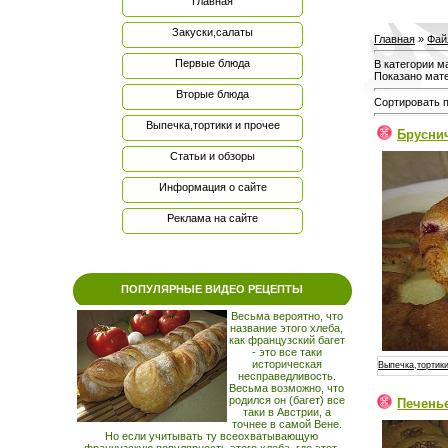
Главная
Закуски,салаты
Главная
»
Фай
Первые блюда
В категории м
Показано мат
Вторые блюда
Сортировать 
Выпечка,тортики и прочее
Брусни
Статьи и обзоры
Информация о сайте
Реклама на сайте
ПОПУЛЯРНЫЕ ВИДЕО РЕЦЕПТЫ
Весьма вероятно, что
название этого хлеба,
как французский багет
- это все таки
историческая
Выпечка,тортики
несправедливость.
Весьма возможно, что
родился он (багет) все
Печенье
таки в Австрии, а
точнее в самой Вене.
Но если учитывать ту всеохватывающую