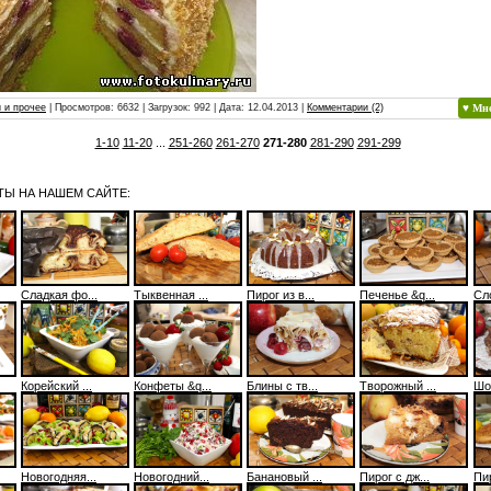
 и прочее
| Просмотров: 6632 | Загрузок: 992 | Дата:
12.04.2013
|
Комментарии (2)
♥ Мн
1-10
11-20
...
251-260
261-270
271-280
281-290
291-299
Ы НА НАШЕМ САЙТЕ:
Сладкая фо...
Тыквенная ...
Пирог из в...
Печенье &q...
Сло
Корейский ...
Конфеты &q...
Блины с тв...
Творожный ...
Шо
Новогодняя...
Новогодний...
Банановый ...
Пирог с дж...
Пир