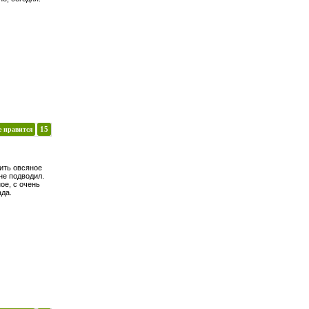
е нравится
15
вить овсяное
не подводил.
ое, с очень
ада.