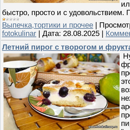
ил
быстро, просто и с удовольствием. 
Выпечка,тортики и прочее
|
Просмот
fotokulinar
|
Дата:
28.08.2025
|
Коммен
Летний пирог с творогом и фрук
Ну
фр
пр
эт
во
не
ар
пр
пи