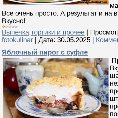
ма
Все очень просто. А результат и на в
Вкусно!
Выпечка,тортики и прочее
|
Просмот
fotokulinar
|
Дата:
30.05.2025
|
Коммен
Яблочный пирог с суфле
Пр
Вк
ша
не
пр
шт
пр
по