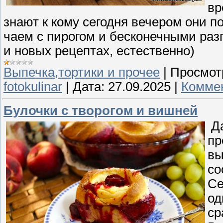
вр
знают к кому сегодня вечером они п
чаем с пирогом и бесконечными разго
и новых рецептах, естественно)
Выпечка,тортики и прочее
|
Просмот
fotokulinar
|
Дата:
27.09.2025
|
Коммен
Булочки с творогом и вишней
Да
пр
вы
со
Се
од
ср