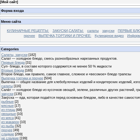
[
Мой сайт
]
Форма входа
Меню сайта
КУЛИНАРНЫЕ РЕЦЕПТЫ:
ЗАКУСКИ,САЛАТЫ:
салаты
закуски
ПЕРВЫЕ БЛЮ
прочее
ВЫПЕЧКА,ТОРТИКИ И ПРОЧЕЕ:
Кулинарное видео
Информ
Categories
Cалаты, закуски
[182]
Салат — холодное блюдо, смесь разнообразных нарезанных продуктов.
Первые блюда
[31]
Суп- блюдо, в составе которого содержится не менее 50 % жидкости
Вторые блюда
[165]
Второе блюдо, как правило, самое главное, сложное и «весомое» блюдо трапезы
Выпечка,тортики и прочее
[504]
Выпечка — общее название для хлебобулочных изделий и кондитерских изделий, из
салаты
[116]
Сала́т — холодное блюдо из кусочков овощей, зелени, различных других растений, г
закуски
[135]
Заку́ска — еда, которая подаётся перед основным блюдом, либо в качестве самостоя
рыбные
[2]
мясные
[17]
из птицы
[68]
овощные
[10]
из мяса
[41]
из макарон
[10]
из рыбы
[32]
прочее
[49]
сладкие
[299]
не сладкие
[199]