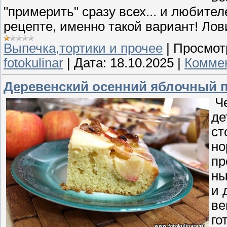
"примерить" сразу всех... и любите
рецепте, именно такой вариант! Лов
Выпечка,тортики и прочее
|
Просмот
fotokulinar
|
Дата:
18.10.2025
|
Коммен
Деревенский осенний яблочный п
Че
де
ст
но
пр
ны
и 
ве
го