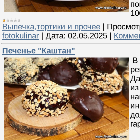
по
10
Выпечка,тортики и прочее
|
Просмот
fotokulinar
|
Дата:
02.05.2025
|
Коммен
Печенье "Каштан"
В 
ре
Да
из
на
ин
до
га