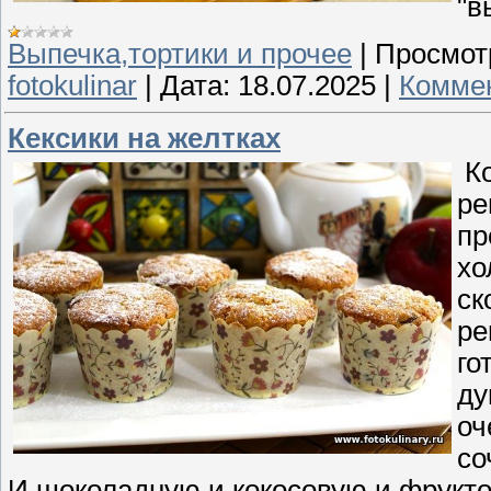
"в
Выпечка,тортики и прочее
|
Просмот
fotokulinar
|
Дата:
18.07.2025
|
Коммен
Кексики на желтках
Ко
ре
пр
хо
ск
ре
го
ду
оч
со
И шоколадную и кокосовую и фрукто