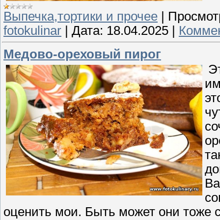
Выпечка,тортики и прочее
|
Просмот
fotokulinar
|
Дата:
18.04.2025
|
Коммен
Медово-ореховый пирог
Эт
им
эт
чу
со
ор
та
до
Ва
со
оценить мои. Быть может они тоже