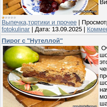
Ви
Выпечка,тортики и прочее
|
Просмот
fotokulinar
|
Дата:
13.09.2025
|
Коммен
Пирог с "Нутеллой"
Оч
шо
эт
че
пр
шо
на
мо
ша