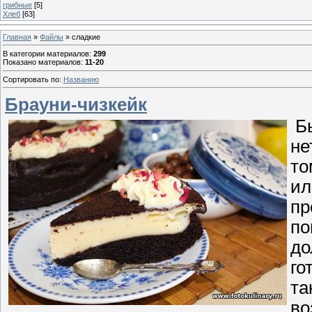
грибные
[5]
Хлеб
[63]
Главная
»
Файлы
» сладкие
В категории материалов
:
299
Показано материалов
:
11-20
Сортировать по
:
Названию
Брауни-чизкейк
Бы
не
то
ил
пр
по
до
го
та
во