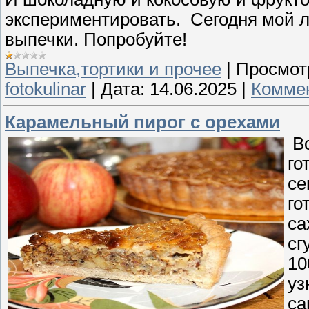
экспериментировать. Сегодня мой
выпечки. Попробуйте!
Выпечка,тортики и прочее
|
Просмот
fotokulinar
|
Дата:
14.06.2025
|
Коммен
Карамельный пирог с орехами
Во
го
се
го
са
сг
10
уз
са