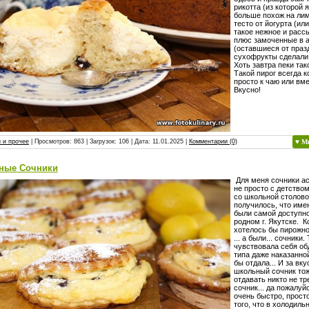
рикотта (из которой я
больше похож на лим
тесто от йогурта (ил
такое нежное и рассы
плюс замоченные в а
(оставшиеся от праз
сухофрукты сделали 
Хоть завтра пеки так
Такой пирог всегда к
просто к чаю или вме
Вкусно!
 и прочее
| Просмотров: 863 | Загрузок: 106 | Дата:
11.01.2025
|
Комментарии (0)
♥ М
ные Сочники
Для меня сочники а
не просто с детством
со школьной столово
получилось, что име
были самой доступн
родном г. Якутске. К
хотелось бы пирожно
... а были... сочники.
чувствовала себя об
типа даже наказанной
бы отдала... И за вк
школьный сочник тож
отдавать никто не тре
сочник... да пожалуй
очень быстро, просто
того, что в холодильн