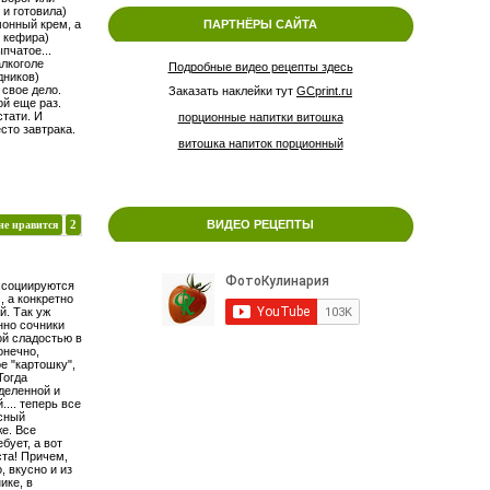
 и готовила)
онный крем, а
ПАРТНЁРЫ САЙТА
и кефира)
пчатое...
лкоголе
Подробные видео рецепты здесь
дников)
свое дело.
Заказать наклейки тут
GCprint.ru
ой еще раз.
стати. И
порционные напитки витошка
сто завтрака.
витошка напиток порционный
ВИДЕО РЕЦЕПТЫ
не нравится
2
ссоциируются
, а конкретно
й. Так уж
нно сочники
ой сладостью в
онечно,
е "картошку",
 Тогда
деленной и
.... теперь все
усный
е. Все
бует, а вот
ста! Причем,
, вкусно и из
ике, в