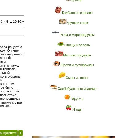
Грибы
Колбасные изделия
3
4
5
...
29
30
»
Крупы и каши
Рыба и морепродукты
Овощи и зелень
рала рецепт, а
сам. Он мне
 не сам рецепт
Мясные продукты
ренный,
ью и
Орехи и сухофрукты
я этот кекс.
вствовала,
ольной
ко его брала,
Сыры и творог
юм
ько потом
угое было
Хлебобулочные изделия
ось, что там
вольствие.
нно, решила я
Фрукты
. прямо с утра.
лько....
Ягоды
не нравится
1