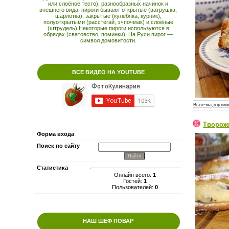
или слоёное тесто), разнообразных начинок и
внешнего вида: пироги бывают открытые (ватрушка,
шарлотка), закрытые (кулебяка, курник),
полуоткрытыми (расстегай, эчпочмак) и слоёные
(штрудель).Некоторые пироги используются в
обрядах (сватовство, поминки). На Руси пирог —
символ домовитости.
ВСЕ ВИДЕО НА YOUTUBE
Выпечка,тортики
Творож
Форма входа
Поиск по сайту
Статистика
Онлайн всего:
1
Гостей:
1
Пользователей:
0
НАШ ШЕФ ПОВАР