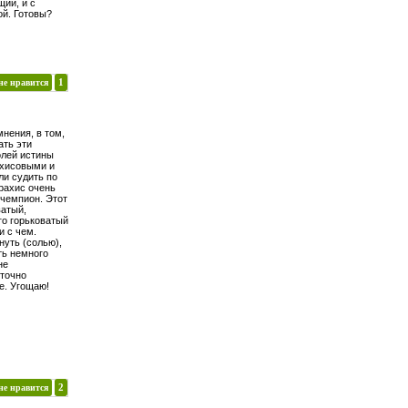
щий, и с
ой. Готовы?
не нравится
1
нения, в том,
ать эти
олей истины
ахисовыми и
ли судить по
арахис очень
 чемпион. Этот
ватый,
го горьковатый
и с чем.
уть (солью),
ть немного
не
 точно
е. Угощаю!
не нравится
2