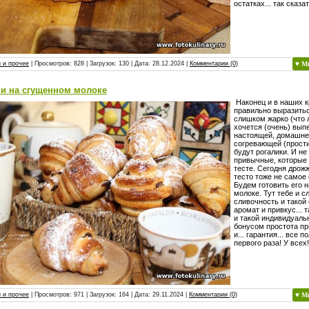
остатках... так сказа
 и прочее
| Просмотров: 828 | Загрузок: 130 | Дата:
28.12.2024
|
Комментарии (0)
♥ М
ки на сгущенном молоке
Наконец и в наших к
правильно выразитьс
слишком жарко (что л
хочется (очень) вып
настоящей, домашне
согревающей (прости
будут рогалики. И н
привычные, которые
тесте. Сегодня дрож
тесто тоже не самое
Будем готовить его 
молоке. Тут тебе и с
сливочность и такой
аромат и привкус... 
и такой индивидуаль
бонусом простота пр
и... гарантия... все п
первого раза! У всех!
 и прочее
| Просмотров: 971 | Загрузок: 164 | Дата:
29.11.2024
|
Комментарии (0)
♥ М