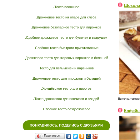
Шокола
.
Тесто песочное
.Дрожжевое тесто на опаре для хлеба
.Дрожжевое безопарное тесто для пирожков
.Сдобное дрожжевое тесто для булочек и ватрушек
.Слоёное тесто быстрого приготовления
.Дрожжевое тесто для жареных пирожков и беляшей
.Тесто для пельменей и вареников
.Дрожжевое тесто для пирожков и беляшей
.
Хрущёвское тесто для пирогов
.
Тесто дрожжевое для пончиков и оладий
Выпечка,тортики
.
Слоёное тесто бездрожжевое
Кофейн
ПОНРАВИЛОСЬ, ПОДЕЛИСЬ С ДРУЗЬЯМИ
Поделиться…