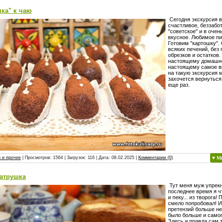
ка" к чаю
Сегодня экскурсия в
счастливое, беззабот
"советское" и в очен
вкусное. Любимое пи
Готовим "картошку". 
всяких печений, без
обрезков и остатков.
настоящему домашне
настоящему самое в
на такую экскурсия 
захочется вернуться
еще раз.
 и прочее
| Просмотров: 1564 | Загрузок: 116 | Дата:
08.02.2025
|
Комментарии (0)
♥ М
ватрушка
Тут меня муж упрекн
последнее время я чт
и пеку... из творога!
смело попробовал! И
претензий больше не
было больше и самог
Здесь и правда сам 