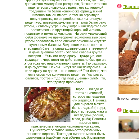
французскую популярность этого хлеба, где этот,
достаточно молодой по рождению, батон считается
"Картош
практически символом страны, его кулинарной
традицией, то батон конечно же французский!
Именно там он имеет не только огромную
популярность, но и приобрел окончательную
рецептуру, позволяющую выпечь такой батон рано
утром, к самому утреннему кофе и насладиться его
восхитительно хрустящей корочкой и очень
пористым и нежным мякишем. Ни один уважающий
себя француз не пренебрежет возможностью рано
утром побаловать себя свежеиспеченным и тут же
купленным багетом. Ведь всем известно, что
вчерашний багет, а справедливее сказать, вечерний
и даже дневной багет - это уже совсем другая
история... Есть его надо сразу... традиция, есть
традиция... черствеет он действительно быстро и в
этом тоже его национальная примета. Так задумано
и да будет так! Печем... и тут же наслаждаемся!!! А
если сразу не доели... я не виноват! Тем более, что
есть огромное количество рецептов (например
салатов, тостов и т.д.) где подсушенный хлеб... то,
что "доктор прописал"!.
Пиро́г — блюдо из
теста с начинкой,
которое выпекается
Выпечка,тортики
или жарится. Начинка
для пирогов может
быть сладкой (ягоды,
Пирог-
фрукты, творог, мак) и
несладкой (овощи,
мясо, рыба).Рецепты
пирогов есть
практически в каждой национальной кухне.
Существует большое количество различных
рецептов пирогов. Тесто для пирогов может быть
дрожжевым (сдобным или обычным), бисквитное