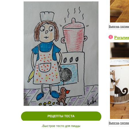
Выпечка,тортики
Рогали
РЕЦЕПТЫ ТЕСТА
Выпечка,тортики
.
Быстрое тесто для пиццы