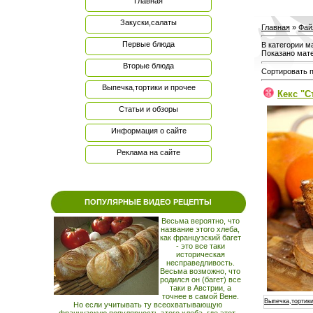
Главная
Закуски,салаты
Главная
»
Фай
Первые блюда
В категории м
Показано мат
Вторые блюда
Сортировать 
Выпечка,тортики и прочее
Кекс "
Статьи и обзоры
Информация о сайте
Реклама на сайте
ПОПУЛЯРНЫЕ ВИДЕО РЕЦЕПТЫ
Весьма вероятно, что
название этого хлеба,
как французский багет
- это все таки
историческая
несправедливость.
Весьма возможно, что
родился он (багет) все
таки в Австрии, а
точнее в самой Вене.
Выпечка,тортики
Но если учитывать ту всеохватывающую