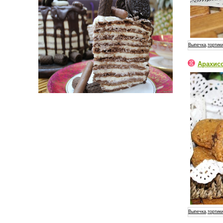
Выпечка,тортики
Арахис
Выпечка,тортики