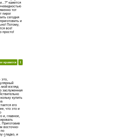
м...?" кажется
 очевидностью
именно тот
т пирог
вить сегодня
 приготовить и
льно! Потому,
тся все!
о просто!
не нравится
1
 это,
пулярный
а мой взгляд
о заслуженная
йствительно
скольку купить
ма
стается его
ее, что это и
о
 и, главное,
тировать
. Приготовив
им восточно-
 по
у сладко, и