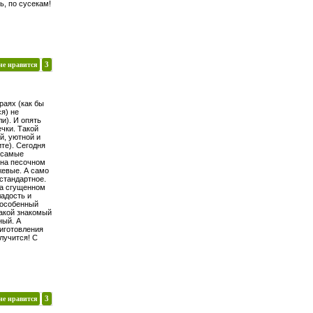
ть, по сусекам!
не нравится
3
раях (как бы
я) не
и). И опять
ечки. Такой
й, уютной и
те). Сегодня
е самые
 на песочном
жевые. А само
 стандартное.
на сгущенном
ладость и
 особенный
такой знакомый
ный. А
иготовления
олучится! С
не нравится
3