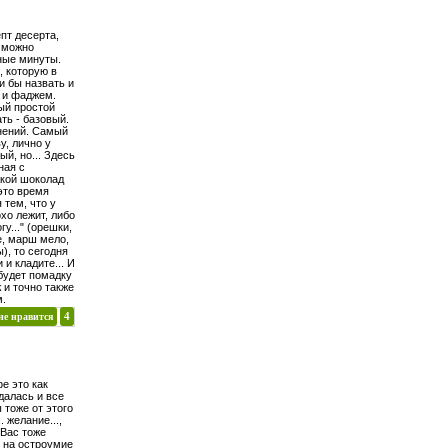
пт десерта,
 можно
ные минуты.
 которую в
и бы назвать и
 и фаджем.
ый простой
ть - базовый.
нений. Самый
у, лично у
й, но... Здесь
ная с
акой шоколад
это время
я тем, что у
хо лежит, либо
у..." (орешки,
е, марш мело,
ы), то сегодня
 и кладите... И
будет помадку
 и точно также
м.
не нравится
4
е это как
удалась и все
 тоже от этого
 желание...,
 Вас тоже
й на остроумие