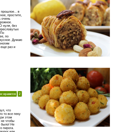
 прошлое... в
ное, простите,
ь очень
рожное.
О нуля, без
 пресловутых
 По
е, по
кусное. Думаю
многим
 еще раз и
не нравится
2
ул, что
о то все пеку
 При этом
 не чтобы
 было! Не
о пирога.
творог или