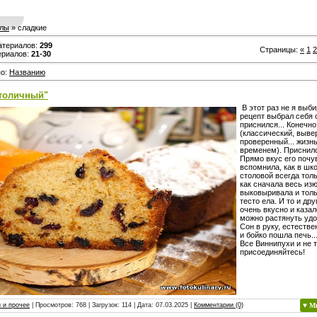
лы
» сладкие
атериалов
:
299
Страницы
:
«
1
2
ериалов
:
21-30
по
:
Названию
Столичный"
В этот раз не я выби
рецепт выбрал себя 
приснился... Конечно
(классический, выве
проверенный... жизн
временем). Приснилс
Прямо вкус его почу
вспомнила, как в шк
столовой всегда толь
как сначала весь из
выковыривала и тол
тесто ела. И то и др
очень вкусно и казал
можно растянуть удо
Сон в руку, естестве
и бойко пошла печь..
Все Виннипухи и не то
присоединяйтесь!
 и прочее
| Просмотров: 768 | Загрузок: 114 | Дата:
07.03.2025
|
Комментарии (0)
♥ М