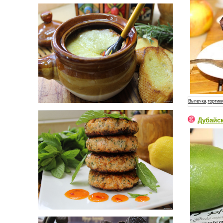
Выпечка,тортики
Дубайс