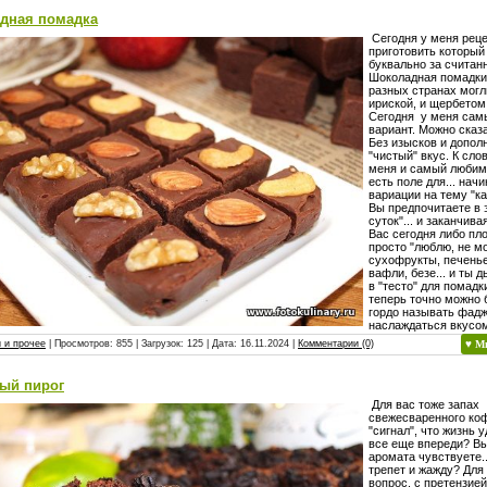
дная помадка
Сегодня у меня реце
приготовить который
буквально за считан
Шоколадная помадки,
разных странах могл
ириской, и щербетом
Сегодня у меня сам
вариант. Можно сказа
Без изысков и допол
"чистый" вкус. К слов
меня и самый любимы
есть поле для... начи
вариации на тему "к
Вы предпочитаете в 
суток"... и заканчива
Вас сегодня либо пло
просто "люблю, не мог
сухофрукты, печень
вафли, безе... и ты д
в "тесто" для помадки
теперь точно можно 
гордо называть фадж
наслаждаться вкусо
 и прочее
| Просмотров: 855 | Загрузок: 125 | Дата:
16.11.2024
|
Комментарии (0)
♥ М
ый пирог
Для вас тоже запах
свежесваренного коф
"сигнал", что жизнь 
все еще впереди? Вы
аромата чувствуете...
трепет и жажду? Для
вопрос, с претензие