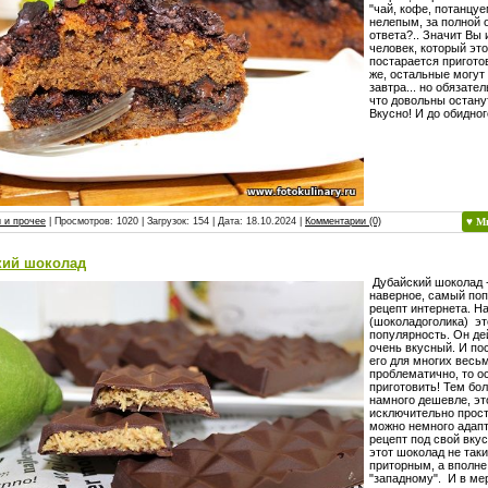
"чай, кофе, потанцуе
нелепым, за полной
ответа?.. Значит Вы 
человек, который это
постарается пригото
же, остальные могут
завтра... но обязате
что довольны остану
Вкусно! И до обидног
 и прочее
| Просмотров: 1020 | Загрузок: 154 | Дата:
18.10.2024
|
Комментарии (0)
♥ М
кий шоколад
Дубайский шоколад -
наверное, самый по
рецепт интернета. Н
(шоколадоголика) эт
популярность. Он де
очень вкусный. И по
его для многих весь
проблематично, то о
приготовить! Тем бол
намного дешевле, эт
исключительно просто
можно немного адап
рецепт под свой вкус
этот шоколад не так
приторным, а вполне
"западному". И в мер