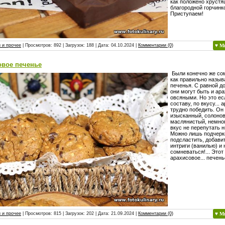
как положено хрустя
благородной горчинк
Приступаем!
 и прочее
| Просмотров: 892 | Загрузок: 188 | Дата:
04.10.2024
|
Комментарии (0)
♥ М
овое печенье
Были конечно же сом
как правильно назыв
печенья. С равной д
они могут быть и ар
овсяными. Но это ес
составу, по вкусу... 
трудно победить. Он
изысканный, солоно
маслянистый, немно
вкус не перепутать н
Можно лишь подчеркн
подсластить, добави
интриги (ванилью) и 
сомневаться!... Этот
арахисовое... печень
 и прочее
| Просмотров: 815 | Загрузок: 202 | Дата:
21.09.2024
|
Комментарии (0)
♥ М