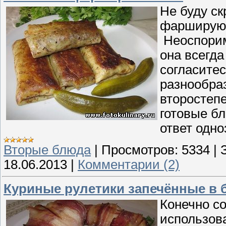
Не буду с
фарширую и
Неоспорим
она всегда
согласитес
разнообраз
второстеп
готовые бл
ответ одно
Вторые блюда
|
Просмотров:
5334
|
18.06.2013
|
Комментарии (2)
Куриные рулетики запечённые в 
Конечно со
использова