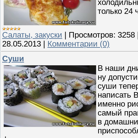
холодильн
только 24 
Cалаты, закуски
|
Просмотров:
3258
28.05.2013
|
Комментарии (0)
Суши
В наши дни
ну допусти
суши тепер
написать В
именно рис
самый прав
в домашних
приспособ