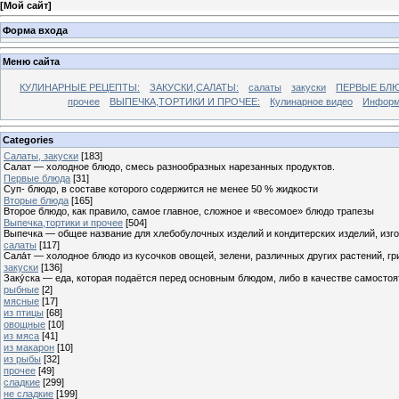
[
Мой сайт
]
Форма входа
Меню сайта
КУЛИНАРНЫЕ РЕЦЕПТЫ:
ЗАКУСКИ,САЛАТЫ:
салаты
закуски
ПЕРВЫЕ БЛЮ
прочее
ВЫПЕЧКА,ТОРТИКИ И ПРОЧЕЕ:
Кулинарное видео
Информ
Categories
Cалаты, закуски
[183]
Салат — холодное блюдо, смесь разнообразных нарезанных продуктов.
Первые блюда
[31]
Суп- блюдо, в составе которого содержится не менее 50 % жидкости
Вторые блюда
[165]
Второе блюдо, как правило, самое главное, сложное и «весомое» блюдо трапезы
Выпечка,тортики и прочее
[504]
Выпечка — общее название для хлебобулочных изделий и кондитерских изделий, из
салаты
[117]
Сала́т — холодное блюдо из кусочков овощей, зелени, различных других растений, г
закуски
[136]
Заку́ска — еда, которая подаётся перед основным блюдом, либо в качестве самостоя
рыбные
[2]
мясные
[17]
из птицы
[68]
овощные
[10]
из мяса
[41]
из макарон
[10]
из рыбы
[32]
прочее
[49]
сладкие
[299]
не сладкие
[199]