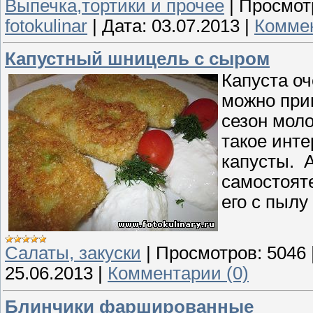
Выпечка,тортики и прочее
|
Просмот
fotokulinar
|
Дата:
03.07.2013
|
Коммен
Капустный шницель с сыром
Капуста оч
можно приг
сезон моло
такое инте
капусты. А
самостояте
его с пылу 
Cалаты, закуски
|
Просмотров:
5046
25.06.2013
|
Комментарии (0)
Блинчики фаршированные