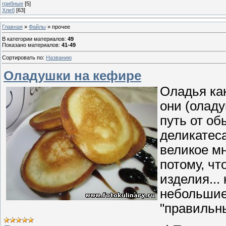
грибные
[5]
Хлеб
[63]
Главная
»
Файлы
» прочее
В категории материалов
:
49
Показано материалов
:
41-49
Сортировать по
:
Названию
Оладушки на кефире
Оладья ка
они (олад
путь от об
деликатес
великое мн
потому, чт
изделия...
небольшие
"правильн