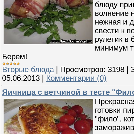
блюду прив
волнение н
нежная и д
свести к п
рулетик в 
минимум тр
Берем!
Вторые блюда
|
Просмотров:
3198
|
05.06.2013
|
Комментарии (0)
Яичница с ветчиной в тесте "Фил
Прекрасная
готовки пи
"фило", ко
заморажива