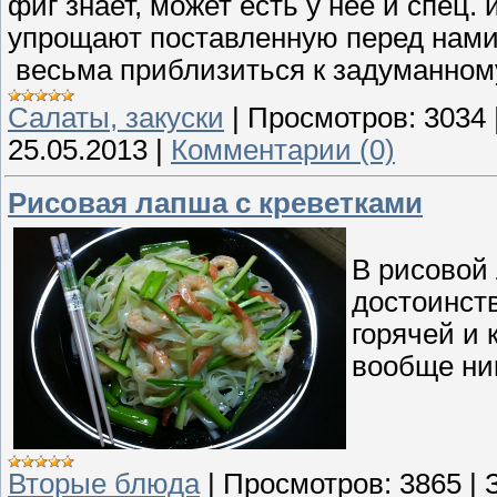
фиг знает, может есть у нее и спец.
упрощают поставленную перед нами 
весьма приблизиться к задуманному
Cалаты, закуски
|
Просмотров:
3034
25.05.2013
|
Комментарии (0)
Рисовая лапша с креветками
В рисовой
достоинств
горячей и 
вообще ник
Вторые блюда
|
Просмотров:
3865
|