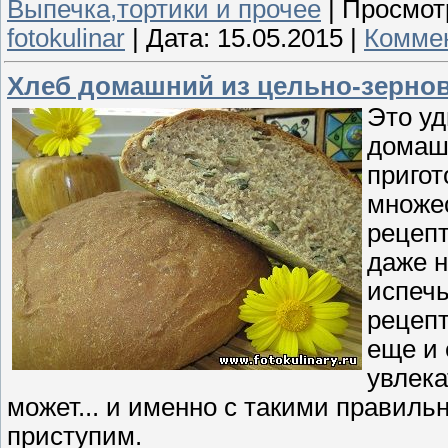
Выпечка,тортики и прочее
|
Просмот
fotokulinar
|
Дата:
15.05.2015
|
Коммен
Хлеб домашний из цельно-зерно
Это уд
домашн
пригот
множес
рецепт
даже н
испечь
рецепт
еще и 
увлека
может... и именно с такими правил
приступим.