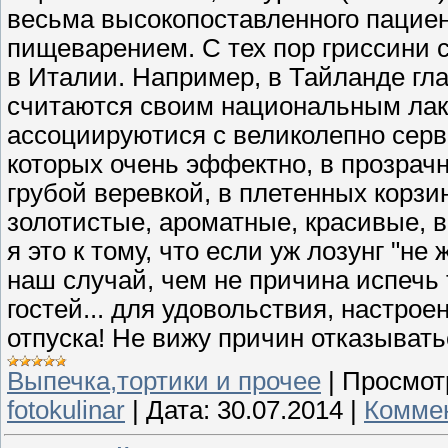
весьма высокопоставленного пацие
пищеварением. С тех пор гриссини 
в Италии. Например, в Тайланде гл
считаются своим национальным лак
ассоциируютися с великолепно сер
которых очень эффектно, в прозрач
грубой веревкой, в плетенных корзи
золотистые, ароматные, красивые, 
я это к тому, что если уж лозунг "не 
наш случай, чем не причина испечь 
гостей... для удовольствия, настро
отпуска! Не вижу причин отказыват
Выпечка,тортики и прочее
|
Просмот
fotokulinar
|
Дата:
30.07.2014
|
Коммен