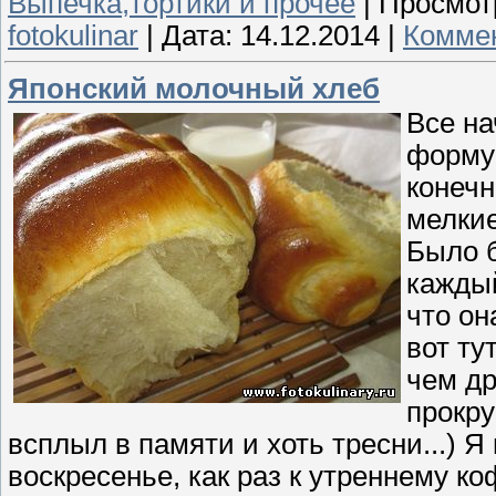
Выпечка,тортики и прочее
|
Просмот
fotokulinar
|
Дата:
14.12.2014
|
Коммен
Японский молочный хлеб
Все на
форму 
конечн
мелкие
Было б
каждый
что он
вот ту
чем др
прокру
всплыл в памяти и хоть тресни...) Я 
воскресенье, как раз к утреннему ко