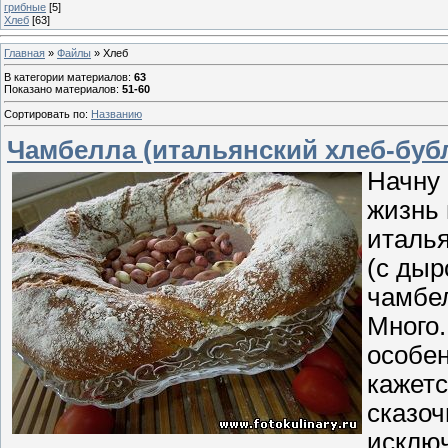
грибные
[5]
Хлеб
[63]
Главная
»
Файлы
» Хлеб
В категории материалов
:
63
Показано материалов
:
51-60
Сортировать по
:
Названию
Чамбелла (итальянский хлеб-буб
Начну 
жизнь 
италья
(с дыр
чамбел
Много.
особен
кажетс
сказоч
исключ