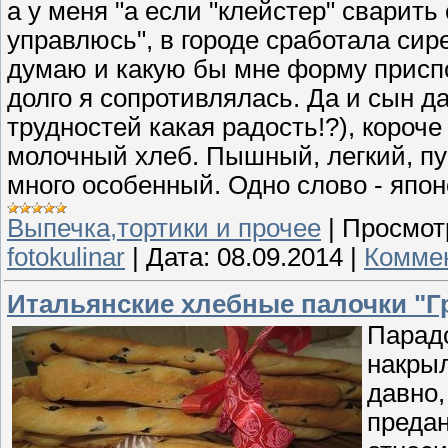
а у меня "а если "клейстер" сварить
управлюсь", в городе сработала сирен
думаю и какую бы мне форму приспо
долго я сопротивлялась. Да и сын д
трудностей какая радость!?), короче
молочный хлеб. Пышный, легкий, пу
много особенный. Одно слово - япон
Выпечка,тортики и прочее
|
Просмот
fotokulinar
|
Дата:
08.09.2014
|
Коммен
Итальянские хлебные палочки "Г
Парадо
накрыл
давно,
преда