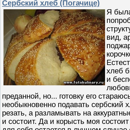
Сербский хлеб (Погачице)
Я был
попроб
струк
вид, а
поджар
корочк
Естест
хлеб б
и бесп
любовь
преданной, но... готовку его стараюс
необыкновенно подавать сербский х
резать, а разламывать на аккуратны
и состоит. Да и корысть моя состоит
для себя остается в лучшем случае 