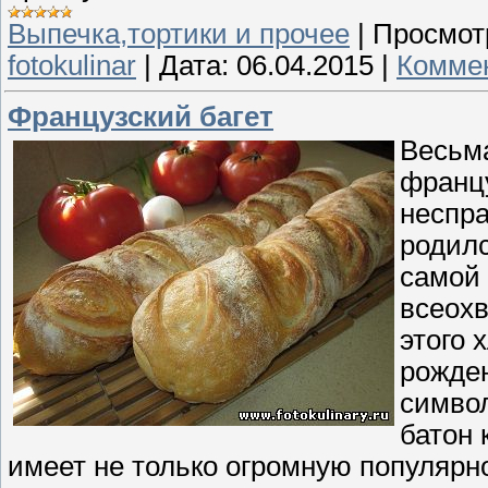
Выпечка,тортики и прочее
|
Просмот
fotokulinar
|
Дата:
06.04.2015
|
Коммен
Французский багет
Весьма
францу
неспра
родилс
самой 
всеох
этого 
рожден
символ
батон 
имеет не только огромную популярн