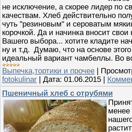
не исключение, а скорее лидер по 
качествам. Хлеб действительно пол
чуть "резиновым" и сероватым мяки
корочкой. Да и начинка вносит свои 
Вашего выбора... хотите кладите начин
ну и т.д. Думаю, что на основе этог
идеальный вариант чамбеллы. Во вс
Выпечка,тортики и прочее
|
Просмот
fotokulinar
|
Дата:
01.06.2015
|
Коммен
Пшеничный хлеб с отрубями
Принят
менее 
нашего
растит