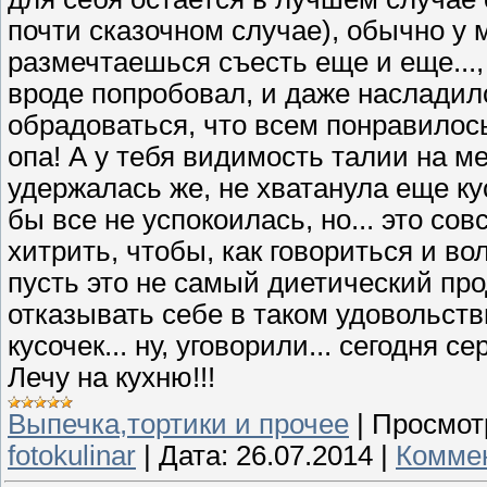
почти сказочном случае), обычно у 
размечтаешься съесть еще и еще..., 
вроде попробовал, и даже насладилс
обрадоваться, что всем понравилось
опа! А у тебя видимость талии на ме
удержалась же, не хватанула еще кус
бы все не успокоилась, но... это сов
хитрить, чтобы, как говориться и в
пусть это не самый диетический прод
отказывать себе в таком удовольствии
кусочек... ну, уговорили... сегодня 
Лечу на кухню!!!
Выпечка,тортики и прочее
|
Просмот
fotokulinar
|
Дата:
26.07.2014
|
Коммен