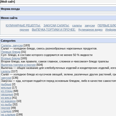
[
Мой сайт
]
Форма входа
Меню сайта
КУЛИНАРНЫЕ РЕЦЕПТЫ:
ЗАКУСКИ,САЛАТЫ:
салаты
закуски
ПЕРВЫЕ БЛЮ
прочее
ВЫПЕЧКА,ТОРТИКИ И ПРОЧЕЕ:
Кулинарное видео
Информ
Categories
Cалаты, закуски
[183]
Салат — холодное блюдо, смесь разнообразных нарезанных продуктов.
Первые блюда
[31]
Суп- блюдо, в составе которого содержится не менее 50 % жидкости
Вторые блюда
[165]
Второе блюдо, как правило, самое главное, сложное и «весомое» блюдо трапезы
Выпечка,тортики и прочее
[504]
Выпечка — общее название для хлебобулочных изделий и кондитерских изделий, из
салаты
[117]
Сала́т — холодное блюдо из кусочков овощей, зелени, различных других растений, г
закуски
[136]
Заку́ска — еда, которая подаётся перед основным блюдом, либо в качестве самостоя
рыбные
[2]
мясные
[17]
из птицы
[68]
овощные
[10]
из мяса
[41]
из макарон
[10]
из рыбы
[32]
прочее
[49]
сладкие
[299]
не сладкие
[199]