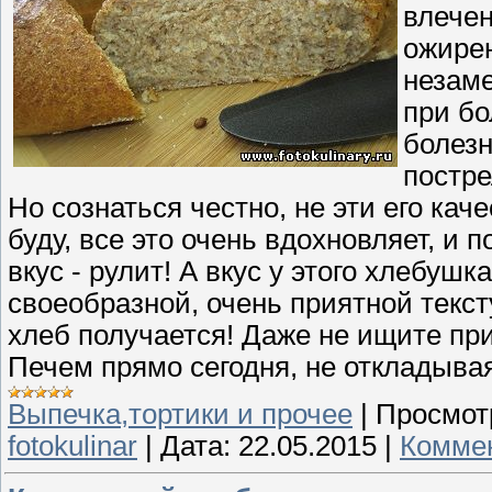
влечен
ожирен
незаме
при бо
болезн
постре
Но сознаться честно, не эти его ка
буду, все это очень вдохновляет, и п
вкус - рулит! А вкус у этого хлебуш
своеобразной, очень приятной текст
хлеб получается! Даже не ищите при
Печем прямо сегодня, не откладыва
Выпечка,тортики и прочее
|
Просмот
fotokulinar
|
Дата:
22.05.2015
|
Коммен