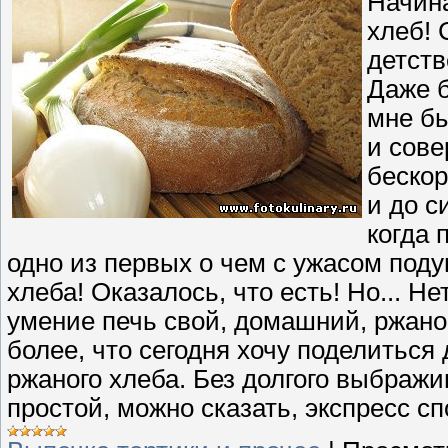
Начина
хлеб! 
детств
Даже б
мне бы
и сове
бескор
и до с
когда 
одно из первых о чем с ужасом подум
хлеба! Оказалось, что есть! Но... Не
умение печь свой, домашний, ржаной
более, что сегодня хочу поделитьс
ржаного хлеба. Без долгого выбражи
простой, можно сказать, экспресс сп