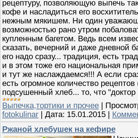
рецептуру, позволяющую выпечь так
кофе и насладиться его восхитител
нежным мякишем. Ни один уважающ
возможностью рано утром побаловат
купленным багетом. Ведь всем извес
сказать, вечерний и даже дневной ба
его надо сразу... традиция, есть тр
и в этом тоже его национальная прим
и тут же наслаждаемся!!! А если сраз
есть огромное количество рецептов (
подсушенный хлеб... то, что "доктор
Выпечка,тортики и прочее
|
Просмот
fotokulinar
|
Дата:
15.01.2015
|
Коммен
Ржаной хлебушек на кефире