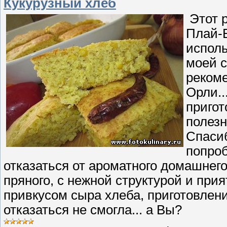
Кукурузный хлеб
Этот р
Плай-Б
исполь
моей с
реком
Орли..
пригот
полезн
Спасиб
попроб
отказаться от ароматного домашнего,
пряного, с нежной структурой и при
привкусом сыра хлеба, приготовлени
отказаться не смогла... а Вы?