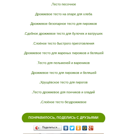
.
Тесто песочное
.Дрожжевое тесто на опаре для хлеба
.Дрожжевое безопарное тесто для пирожков
.Сдобное дрожжевое тесто для булочек и ватрушек
.Слоёное тесто быстрого приготовления
.Дрожжевое тесто для жареных пирожков и беляшей
.Тесто для пельменей и вареников
.Дрожжевое тесто для пирожков и беляшей
.
Хрущёвское тесто для пирогов
.
Тесто дрожжевое для пончиков и оладий
.
Слоёное тесто бездрожжевое
ПОНРАВИЛОСЬ, ПОДЕЛИСЬ С ДРУЗЬЯМИ
Поделиться…