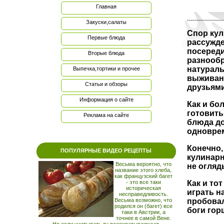
Главная
------------------
Закуски,салаты
Спор кул
Первые блюда
рассужде
посереди
Вторые блюда
разнообр
натураль
Выпечка,тортики и прочее
выживани
Статьи и обзоры
друзьями
Информация о сайте
Как и бо
готовить
Реклама на сайте
блюда до
одновре
Конечно,
ПОПУЛЯРНЫЕ ВИДЕО РЕЦЕПТЫ
кулинарн
Весьма вероятно, что
не огляд
название этого хлеба,
как французский багет
- это все таки
Как и то
историческая
играть н
несправедливость.
Весьма возможно, что
пробовал
родился он (багет) все
боги гор
таки в Австрии, а
точнее в самой Вене.