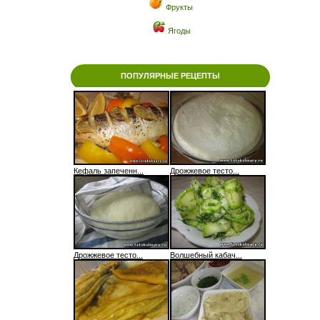
Фрукты
Ягоды
ПОПУЛЯРНЫЕ РЕЦЕПТЫ
Кефаль запеченн...
Дрожжевое тесто...
Дрожжевое тесто...
Волшебный кабач...