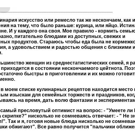
----------------------------------------------------------------------------------------------
инария искусство или ремесло так же нескончаем, как 
ния на тему, что было раньше: курица, или яйцо. Истин
не. И у каждого она своя. Мое правило - кормить семью
азно, питательно блюдами из доступных, свежих и
ных продуктов. Стараюсь чтобы еда была не кормежк
я, а удовольствием и радостью общения с близкими 
.
льшинство женщин из среднестатистических семей, я р
 приходится в состоянии нескончаемого цейтнота. По
статочно быстры в приготовлении и их можно готови
менно.
 в моем списке кулинарных рецептов находится место 
ым изыскам для семейных торжеств и праздников, ко
ываясь на время, дать волю фантазии и экспериментам
т самый пресловутый оптимист на вопрос: - "Умеете ли
а скрипке?" нисколько не сомневаясь отвечает: - " Не з
!". Так и я, готовя новые блюда нисколько не сомневаю
шки обжигают". Все равно получится "пальчики оближе