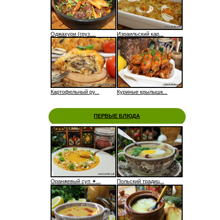
Оджахури (груз....
Израильский кар...
Картофельный ру...
Куриные крылышк...
ПЕРВЫЕ БЛЮДА
Оранжевый суп ✦...
Польский традиц...