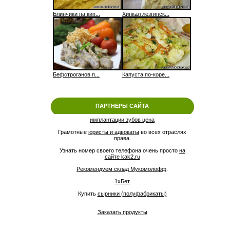
Блинчики на кип...
Хинкал лезгинск...
Бефстроганов п...
Капуста по-коре...
ПАРТНЁРЫ САЙТА
имплантации зубов цена
Грамотные
юристы и адвокаты
во всех отраслях
права.
Узнать номер своего телефона очень просто
на
сайте kak2.ru
Рекомендуем склад Мукомолофф
.
1xБет
Купить
сырники (полуфабрикаты)
Заказать продукты