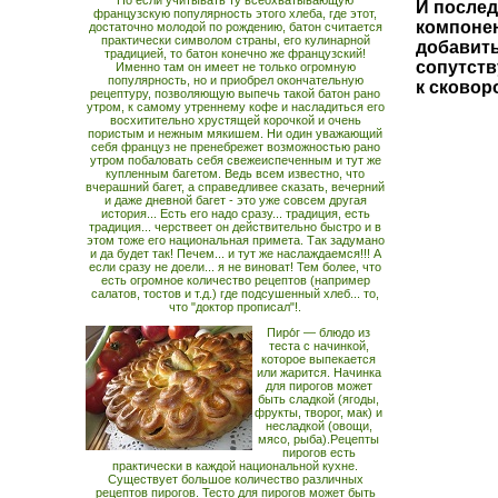
Но если учитывать ту всеохватывающую
И послед
французскую популярность этого хлеба, где этот,
компонен
достаточно молодой по рождению, батон считается
практически символом страны, его кулинарной
добавить
традицией, то батон конечно же французский!
сопутству
Именно там он имеет не только огромную
популярность, но и приобрел окончательную
к сковор
рецептуру, позволяющую выпечь такой батон рано
утром, к самому утреннему кофе и насладиться его
восхитительно хрустящей корочкой и очень
пористым и нежным мякишем. Ни один уважающий
себя француз не пренебрежет возможностью рано
утром побаловать себя свежеиспеченным и тут же
купленным багетом. Ведь всем известно, что
вчерашний багет, а справедливее сказать, вечерний
и даже дневной багет - это уже совсем другая
история... Есть его надо сразу... традиция, есть
традиция... черствеет он действительно быстро и в
этом тоже его национальная примета. Так задумано
и да будет так! Печем... и тут же наслаждаемся!!! А
если сразу не доели... я не виноват! Тем более, что
есть огромное количество рецептов (например
салатов, тостов и т.д.) где подсушенный хлеб... то,
что "доктор прописал"!.
Пиро́г — блюдо из
теста с начинкой,
которое выпекается
или жарится. Начинка
для пирогов может
быть сладкой (ягоды,
фрукты, творог, мак) и
несладкой (овощи,
мясо, рыба).Рецепты
пирогов есть
практически в каждой национальной кухне.
Существует большое количество различных
рецептов пирогов. Тесто для пирогов может быть