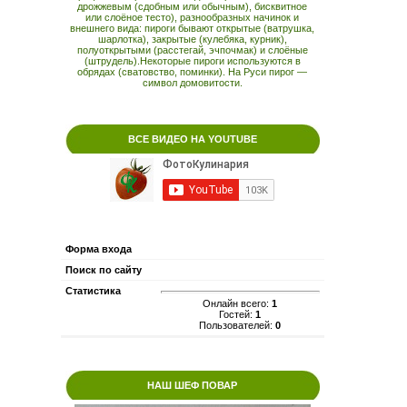
дрожжевым (сдобным или обычным), бисквитное
или слоёное тесто), разнообразных начинок и
внешнего вида: пироги бывают открытые (ватрушка,
шарлотка), закрытые (кулебяка, курник),
полуоткрытыми (расстегай, эчпочмак) и слоёные
(штрудель).Некоторые пироги используются в
обрядах (сватовство, поминки). На Руси пирог —
символ домовитости.
ВСЕ ВИДЕО НА YOUTUBE
Форма входа
Поиск по сайту
Статистика
Онлайн всего:
1
Гостей:
1
Пользователей:
0
НАШ ШЕФ ПОВАР