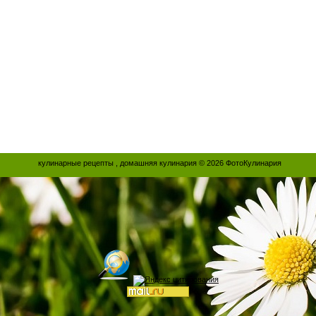
кулинарные рецепты , домашняя кулинария © 2026
ФотоКулинария