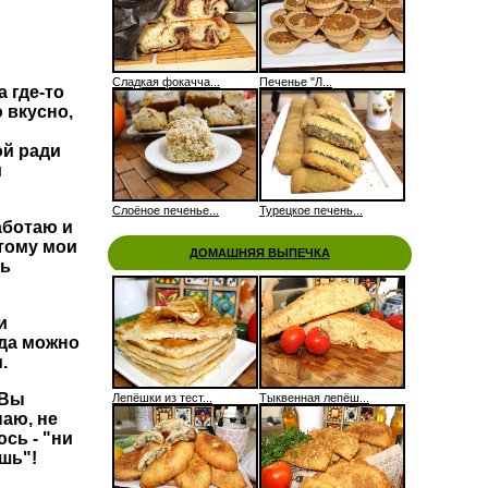
и
Сладкая фокачча...
Печенье "Л...
а где-то
 вкусно,
ой ради
и
Слоёное печенье...
Турецкое печень...
аботаю и
этому мои
ДОМАШНЯЯ ВЫПЕЧКА
ть
и
гда можно
.
 Вы
Лепёшки из тест...
Тыквенная лепёш...
наю, не
сь - "ни
шь"!