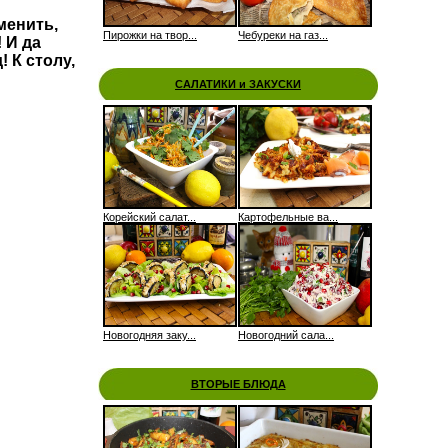
менить,
Пирожки на твор...
Чебуреки на газ...
 И да
! К столу,
САЛАТИКИ и ЗАКУСКИ
Корейский салат...
Картофельные ва...
Новогодняя заку...
Новогодний сала...
ВТОРЫЕ БЛЮДА