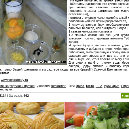
На одну пачку теста "фило" (500 гра
100 грамм растопленного сливочного ма
три четвертые стакана (можно це
половина стакана растительного масл
естественно),
полторы столовые ложки самой мелкой 
половинка чайной ложки разрыхлителя,
1 стручок ванили (при необходимост
ванильный сахар, или экстракт). цедра 
1 стакан молока или сливок и
1-3 чайные ложки коньяка (или друго
алкоголя, помимо аромата алкоголь "у
запах).
И далее будете весьма приятно удив
инициативу и добавив в пирог либо поре
либо изюм, либо сушенную клюкву или 
шафран для аромата и цвета... или е
очень вкусное, что я просто не могу се
Для сиропа на 6 ст. ложек воды бере
сахара, цедру лимона и палочку кори
... дело Вашей фантазии и вкуса... все сюда, за все браво!!!) Удачной Вам выпечки,
етита!
а
www.fotokulinary.ru
печка,тортики и прочее
|
Добавил
:
fotokulinar
|
Теги
:
фило
,
тесто
,
FIFA
,
кулинария
,
Пиро
ть
,
мука
5134
|
Загрузок
:
662
♥ Мн