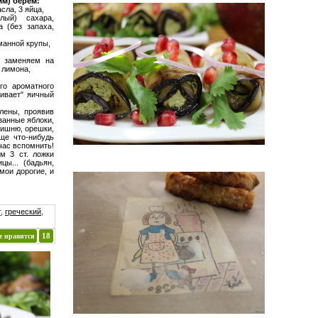
мм) берем:
сла, 3 яйца,
лый) сахара,
а (без запаха,
манной крупы,
и заменяем на
1 лимона,
го ароматного
бивает" яичный
лены, проявив
занные яблоки,
вишню, орешки,
ще что-нибудь
йчас вспомнить!
м 3 ст. ложки
цы... (бадьян,
 мои дорогие, и
г
,
греческий
,
е нравится
18