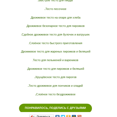
Быстрое тесто для пиццы
.
Тесто песочное
.Дрожжевое тесто на опаре для хлеба
.Дрожжевое безопарное тесто для пирожков
.Сдобное дрожжевое тесто для булочек и ватрушек
.Слоёное тесто быстрого приготовления
.Дрожжевое тесто для жареных пирожков и беляшей
.Тесто для пельменей и вареников
.Дрожжевое тесто для пирожков и беляшей
.
Хрущёвское тесто для пирогов
.
Тесто дрожжевое для пончиков и оладий
.
Слоёное тесто бездрожжевое
ПОНРАВИЛОСЬ, ПОДЕЛИСЬ С ДРУЗЬЯМИ
Поделиться…