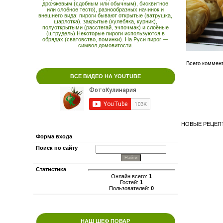
дрожжевым (сдобным или обычным), бисквитное
или слоёное тесто), разнообразных начинок и
внешнего вида: пироги бывают открытые (ватрушка,
шарлотка), закрытые (кулебяка, курник),
полуоткрытыми (расстегай, эчпочмак) и слоёные
(штрудель).Некоторые пироги используются в
обрядах (сватовство, поминки). На Руси пирог —
символ домовитости.
Всего коммен
ВСЕ ВИДЕО НА YOUTUBE
НОВЫЕ РЕЦЕПТ
Форма входа
Поиск по сайту
Статистика
Онлайн всего:
1
Гостей:
1
Пользователей:
0
НАШ ШЕФ ПОВАР