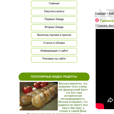
Главная
Закуски,салаты
Главная
»
Фай
Первые блюда
Греческ
[
Скачать фот
Вторые блюда
Выпечка,тортики и прочее
Статьи и обзоры
Информация о сайте
Реклама на сайте
ПОПУЛЯРНЫЕ ВИДЕО РЕЦЕПТЫ
Весьма вероятно, что
название этого хлеба,
как французский багет
- это все таки
историческая
несправедливость.
Весьма возможно, что
родился он (багет) все
таки в Австрии, а
точнее в самой Вене.