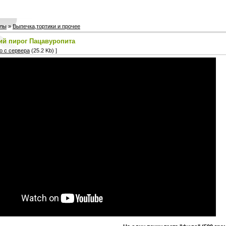
лы
»
Выпечка,тортики и прочее
ий пирог Пацавуропита
о с сервера
(25.2 Kb) ]