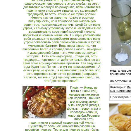
Но если учитывать ту всеохватывающую
французскую популярность этого хлеба, где этот,
достаточно молодой по рождению, батон считается
практически символом страны, его кулинарной
традицией, то батон конечно же французский!
Именно там он имеет не только огромную
популярность, но и приобрел окончательную
рецептуру, позволяющую выпечь такой батон рано
утром, к самому утреннему кофе и насладиться его
восхитительно хрустящей корочкой и очень
пористым и нежным мякишем. Ни один уважающий
себя француз не пренебрежет возможностью рано
утром побаловать себя свежеиспеченным и тут же
купленным багетом. Ведь всем известно, что
вчерашний багет, а справедливее сказать, вечерний
и даже дневной багет - это уже совсем другая
история... Есть его надо сразу... традиция, есть
традиция... черствеет он действительно быстро и в
этом тоже его национальная примета. Так задумано
и да будет так! Печем... и тут же наслаждаемся!!! А
если сразу не доели... я не виноват! Тем более, что
мед, апельсин
есть огромное количество рецептов (например
приятного апп
салатов, тостов и т.д.) где подсушенный хлеб... то,
что "доктор прописал"!.
До встречи н
Категория
:
Вы
Пиро́г — блюдо из
как приготови
теста с начинкой,
которое выпекается
Просмотров
:
или жарится. Начинка
для пирогов может
быть сладкой (ягоды,
фрукты, творог, мак) и
несладкой (овощи,
мясо, рыба).Рецепты
пирогов есть
практически в каждой национальной кухне.
Существует большое количество различных
рецептов пирогов. Тесто для пирогов может быть