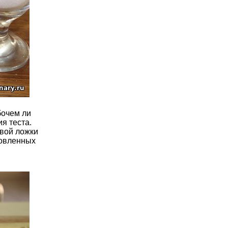
бочем ли
я теста.
овой ложки
товленных