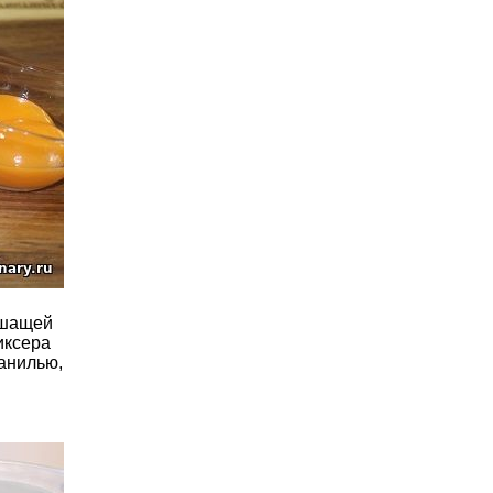
ышащей
иксера
анилью,