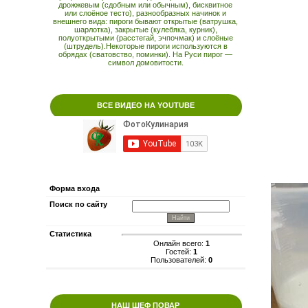
дрожжевым (сдобным или обычным), бисквитное
или слоёное тесто), разнообразных начинок и
внешнего вида: пироги бывают открытые (ватрушка,
шарлотка), закрытые (кулебяка, курник),
полуоткрытыми (расстегай, эчпочмак) и слоёные
(штрудель).Некоторые пироги используются в
обрядах (сватовство, поминки). На Руси пирог —
символ домовитости.
ВСЕ ВИДЕО НА YOUTUBE
Форма входа
Поиск по сайту
Статистика
Онлайн всего:
1
Гостей:
1
Пользователей:
0
НАШ ШЕФ ПОВАР