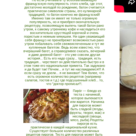
Но если учитывать ту всеохватывающую
французскую популярность этого хлеба, где этот,
достаточно молодой по рождению, батон считается
практически символом страны, его кулинарной
традицией, то батон конечно же французский!
Именно там он имеет не только огромную
популярность, но и приобрел окончательную
рецептуру, позволяющую выпечь такой батон рано
утром, к самому утреннему кофе и насладиться его
восхитительно хрустящей корочкой и очень
пористым и нежным мякишем. Ни один уважающий
себя француз не пренебрежет возможностью рано
утром побаловать себя свежеиспеченным и тут же
купленным багетом. Ведь всем известно, что
вчерашний багет, а справедливее сказать, вечерний
и даже дневной багет - это уже совсем другая
история... Есть его надо сразу... традиция, есть
традиция... черствеет он действительно быстро и в
этом тоже его национальная примета. Так задумано
и да будет так! Печем... и тут же наслаждаемся!!! А
если сразу не доели... я не виноват! Тем более, что
есть огромное количество рецептов (например
салатов, тостов и т.д.) где подсушенный хлеб... то,
что "доктор прописал"!.
Пиро́г — блюдо из
теста с начинкой,
которое выпекается
или жарится. Начинка
для пирогов может
быть сладкой (ягоды,
фрукты, творог, мак) и
несладкой (овощи,
мясо, рыба).Рецепты
пирогов есть
практически в каждой национальной кухне.
Существует большое количество различных
рецептов пирогов. Тесто для пирогов может быть