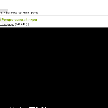
лы
»
Выпечка,тортики и прочее
 Рождественский пирог
о с сервера
(141.4 Kb) ]