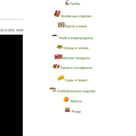
Грибы
Колбасные изделия
Крупы и каши
10.12.2021, 19:06
Рыба и морепродукты
Овощи и зелень
Мясные продукты
Орехи и сухофрукты
Сыры и творог
Хлебобулочные изделия
Фрукты
Ягоды