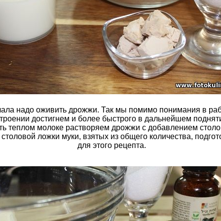
чала надо оживить дрожжи. Так мы помимо понимания в ра
троении достигнем и более быстрого в дальнейшем подняти
уть теплом молоке растворяем дрожжи с добавлением стол
 столовой ложки муки, взятых из общего количества, подго
для этого рецепта.