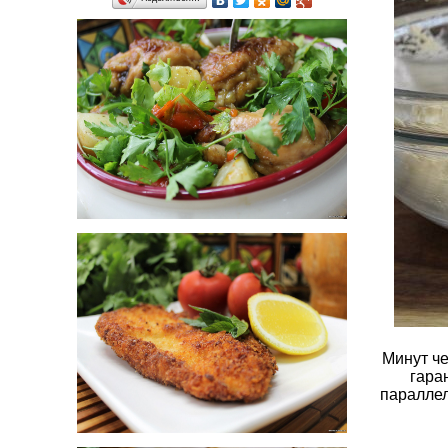
Минут че
гара
параллел