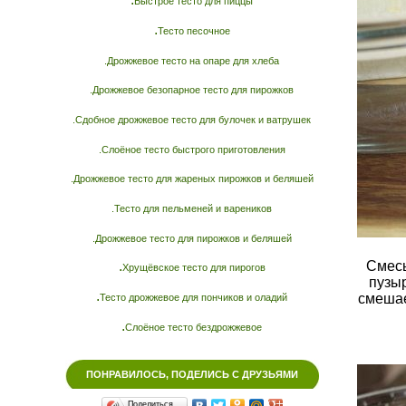
Быстрое тесто для пиццы
.
Тесто песочное
.Дрожжевое тесто на опаре для хлеба
.Дрожжевое безопарное тесто для пирожков
.Сдобное дрожжевое тесто для булочек и ватрушек
.Слоёное тесто быстрого приготовления
.Дрожжевое тесто для жареных пирожков и беляшей
.Тесто для пельменей и вареников
.Дрожжевое тесто для пирожков и беляшей
Смесь
.
Хрущёвское тесто для пирогов
пузыр
.
смешае
Тесто дрожжевое для пончиков и оладий
.
Слоёное тесто бездрожжевое
ПОНРАВИЛОСЬ, ПОДЕЛИСЬ С ДРУЗЬЯМИ
Поделиться…