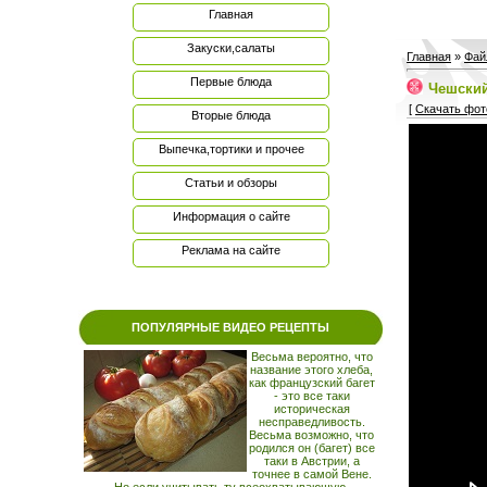
Главная
Закуски,салаты
Главная
»
Фай
Первые блюда
Чешский
[
Скачать фот
Вторые блюда
Выпечка,тортики и прочее
Статьи и обзоры
Информация о сайте
Реклама на сайте
ПОПУЛЯРНЫЕ ВИДЕО РЕЦЕПТЫ
Весьма вероятно, что
название этого хлеба,
как французский багет
- это все таки
историческая
несправедливость.
Весьма возможно, что
родился он (багет) все
таки в Австрии, а
точнее в самой Вене.