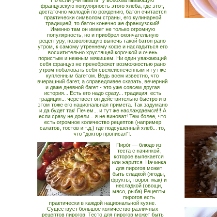
Но если учитывать ту всеохватывающую
французскую популярность этого хлеба, где этот,
достаточно молодой по рождению, батон считается
практически символом страны, его кулинарной
традицией, то батон конечно же французский!
Именно там он имеет не только огромную
популярность, но и приобрел окончательную
рецептуру, позволяющую выпечь такой батон рано
утром, к самому утреннему кофе и насладиться его
восхитительно хрустящей корочкой и очень
пористым и нежным мякишем. Ни один уважающий
себя француз не пренебрежет возможностью рано
утром побаловать себя свежеиспеченным и тут же
купленным багетом. Ведь всем известно, что
вчерашний багет, а справедливее сказать, вечерний
и даже дневной багет - это уже совсем другая
история... Есть его надо сразу... традиция, есть
традиция... черствеет он действительно быстро и в
этом тоже его национальная примета. Так задумано
и да будет так! Печем... и тут же наслаждаемся!!! А
если сразу не доели... я не виноват! Тем более, что
есть огромное количество рецептов (например
салатов, тостов и т.д.) где подсушенный хлеб... то,
что "доктор прописал"!.
Пиро́г — блюдо из
теста с начинкой,
которое выпекается
или жарится. Начинка
для пирогов может
быть сладкой (ягоды,
фрукты, творог, мак) и
несладкой (овощи,
мясо, рыба).Рецепты
пирогов есть
практически в каждой национальной кухне.
Существует большое количество различных
рецептов пирогов. Тесто для пирогов может быть