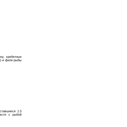
ну, хребетные
о) и филе рыбы
ставшиеся 1.5
есте с рыбой