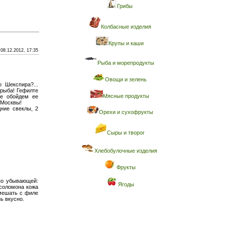
Грибы
Колбасные изделия
Крупы и каши
08.12.2012, 17:35
Рыба и морепродукты
Овощи и зелень
 Шекспира?...
 рыба! Гефилте
Мясные продукты
те обойдем ее
з Москвы!
дние свеклы, 2
Орехи и сухофрукты
Сыры и творог
Хлебобулочные изделия
Фрукты
 по убывающей:
Ягоды
 соломона кожа
смешать с филе
ь вкусно.