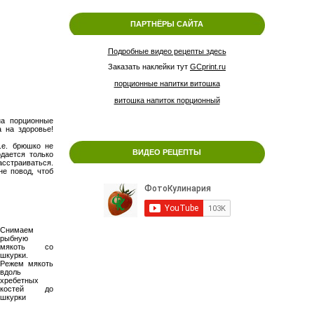
ПАРТНЁРЫ САЙТА
Подробные видео рецепты здесь
Заказать наклейки тут
GCprint.ru
порционные напитки витошка
витошка напиток порционный
а порционные
 на здоровье!
.е. брюшко не
ВИДЕО РЕЦЕПТЫ
дается только
сстраиваться.
не повод, чтоб
Снимаем
рыбную
мякоть со
шкурки.
Режем мякоть
вдоль
хребетных
костей до
шкурки