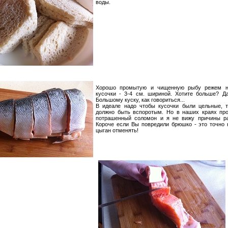
воды.
Хорошо промытую и чищенную рыбу режем н
кусочки - 3-4 см. шириной. Хотите больше? Да
Большому куску, как говориться...
В идеале надо чтобы кусочки были цельные, т
должно быть вспоротым. Но в наших краях про
потрашенный соломон и я не вижу причины ра
Короче если Вы повредили брюшко - это точно 
цыган отменять!