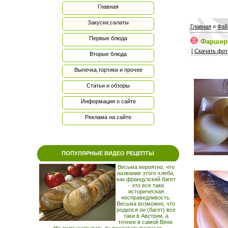
Главная
Закуски,салаты
Главная
»
Фай
Первые блюда
Фаршир
[
Скачать фот
Вторые блюда
Выпечка,тортики и прочее
Статьи и обзоры
Информация о сайте
Реклама на сайте
ПОПУЛЯРНЫЕ ВИДЕО РЕЦЕПТЫ
Весьма вероятно, что
название этого хлеба,
как французский багет
- это все таки
историческая
несправедливость.
Весьма возможно, что
родился он (багет) все
таки в Австрии, а
точнее в самой Вене.