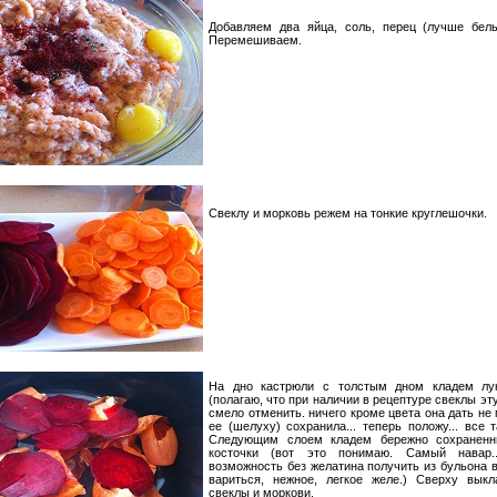
Добавляем два яйца, соль, перец (лучше белы
Перемешиваем.
Свеклу и морковь режем на тонкие круглешочки.
На дно кастрюли с толстым дном кладем лу
(полагаю, что при наличии в рецептуре свеклы эт
смело отменить. ничего кроме цвета она дать не 
ее (шелуху) сохранила... теперь положу... все т
Следующим слоем кладем бережно сохраненн
косточки (вот это понимаю. Самый навар..
возможность без желатина получить из бульона 
вариться, нежное, легкое желе.) Сверху вык
свеклы и моркови.