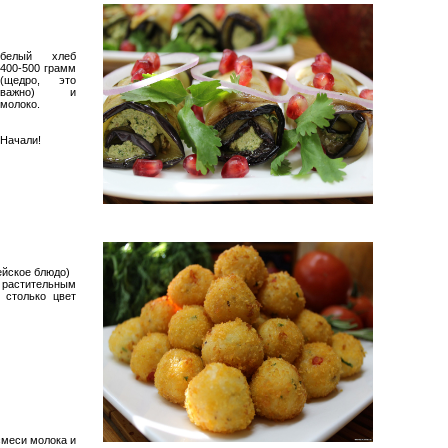
белый хлеб
400-500 грамм
(щедро, это
важно) и
молоко.
Начали!
ейское блюдо)
 растительным
 столько цвет
смеси молока и