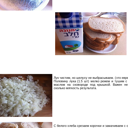
Лук чистим, но шелуху не выбрасываем. (это евр
Половину лука (1.5 шт) мелко режем и тушим с
маслом на сковороде под крышкой. Важен не
сколько мягкость результата.
С белого хлеба срезаем корочки и замачиваем с 