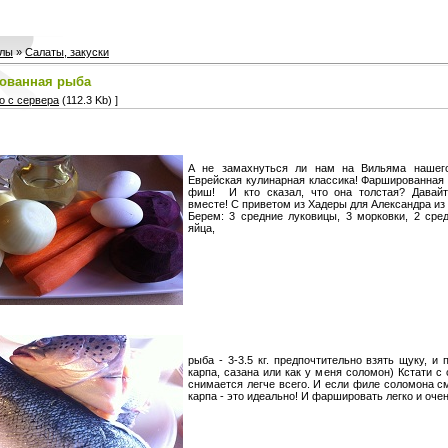
лы
»
Cалаты, закуски
ованная рыба
о с сервера
(112.3 Kb) ]
А не замахнуться ли нам на Вильяма нашего
Еврейская кулинарная классика! Фаршированная
фиш! И кто сказал, что она толстая? Давай
вместе! С приветом из Хадеры для Александра и
Берем: 3 средние луковицы, 3 морковки, 2 сре
яйца,
рыба - 3-3.5 кг. предпочтительно взять щуку, и
карпа, сазана или как у меня соломон) Кстати с
снимается легче всего. И если филе соломона 
карпа - это идеально! И фаршировать легко и очен