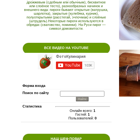
дрожжевым (сдобным или обычным), бисквитное
или слоёное тесто), разнообразных начинок и
внешнего вида: пироги бывают открытые (ватрушка,
шарлотка), закрытые (кулебяка, курник),
полуоткрытыми (расстегай, эчпочмак) и слоёные
(штрудель).Некоторые пироги используются в
обрядах (сватовство, поминки). На Руси пирог —
символ домовитости.
ВСЕ ВИДЕО НА YOUTUBE
Форма входа
Поиск по сайту
Статистика
Онлайн всего:
1
Гостей:
1
Пользователей:
0
НАШ ШЕФ ПОВАР