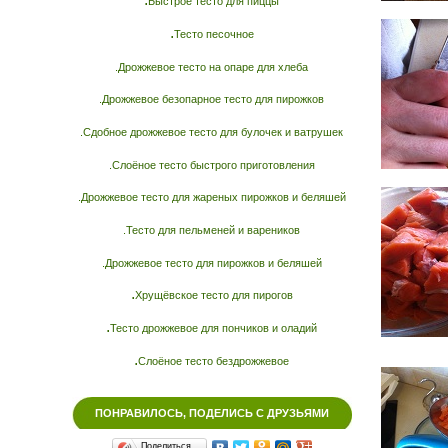
Быстрое тесто для пиццы
.
Тесто песочное
.Дрожжевое тесто на опаре для хлеба
.Дрожжевое безопарное тесто для пирожков
.Сдобное дрожжевое тесто для булочек и ватрушек
.Слоёное тесто быстрого приготовления
.Дрожжевое тесто для жареных пирожков и беляшей
.Тесто для пельменей и вареников
.Дрожжевое тесто для пирожков и беляшей
.
Хрущёвское тесто для пирогов
.
Тесто дрожжевое для пончиков и оладий
.
Слоёное тесто бездрожжевое
ПОНРАВИЛОСЬ, ПОДЕЛИСЬ С ДРУЗЬЯМИ
Поделиться…