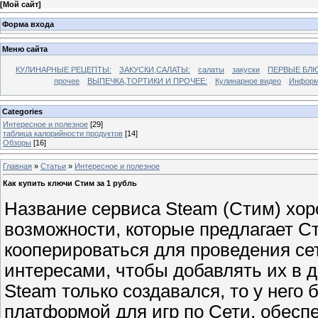
[
Мой сайт
]
Форма входа
Меню сайта
КУЛИНАРНЫЕ РЕЦЕПТЫ:
ЗАКУСКИ,САЛАТЫ:
салаты
закуски
ПЕРВЫЕ БЛЮ
прочее
ВЫПЕЧКА,ТОРТИКИ И ПРОЧЕЕ:
Кулинарное видео
Информ
Categories
Интересное и полезное
[29]
таблица калорийности продуктов
[14]
Обзоры
[16]
Главная
»
Статьи
»
Интересное и полезное
Как купить ключи Стим за 1 рубль
Название сервиса
Steam
(Стим) хор
возможности, которые предлагает Ст
кооперироваться для проведения се
интересами, чтобы добавлять их в др
Steam
только создавался, то у него
платформой для игр по Сети, обес