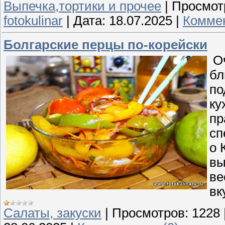
Выпечка,тортики и прочее
|
Просмот
fotokulinar
|
Дата:
18.07.2025
|
Коммен
Болгарские перцы по-корейски
Оч
бл
по
ку
пр
сп
о 
вы
ве
вк
Cалаты, закуски
|
Просмотров:
1228