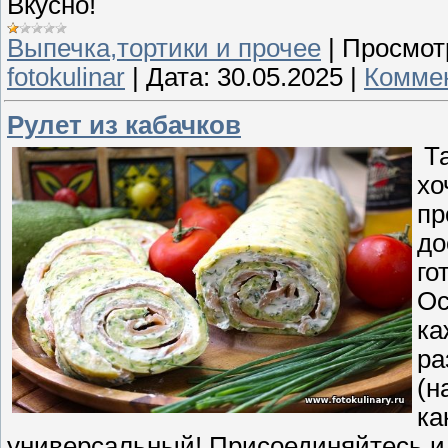
Вкусно!
Выпечка,тортики и прочее
|
Просмот
fotokulinar
|
Дата:
30.05.2025
|
Коммен
Рулет из кабачков
Та
хо
пр
до
го
Ос
ка
ра
(н
ка
универсальный! Присоединяйтесь и