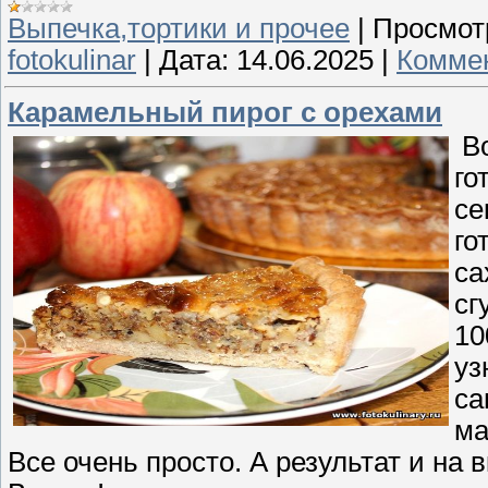
Выпечка,тортики и прочее
|
Просмот
fotokulinar
|
Дата:
14.06.2025
|
Коммен
Карамельный пирог с орехами
Во
го
се
го
са
сг
10
уз
са
ма
Все очень просто. А результат и на в