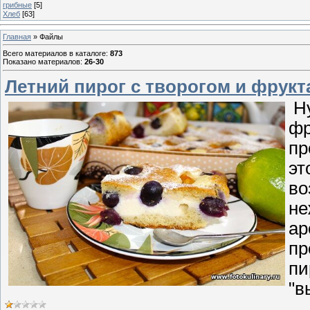
грибные
[5]
Хлеб
[63]
Главная
»
Файлы
Всего материалов в каталоге
:
873
Показано материалов
:
26-30
Летний пирог с творогом и фрук
Ну
фр
пр
эт
во
не
ар
пр
пи
"в