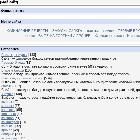
[
Мой сайт
]
Форма входа
Меню сайта
КУЛИНАРНЫЕ РЕЦЕПТЫ:
ЗАКУСКИ,САЛАТЫ:
салаты
закуски
ПЕРВЫЕ БЛЮ
прочее
ВЫПЕЧКА,ТОРТИКИ И ПРОЧЕЕ:
Кулинарное видео
Информ
Categories
Cалаты, закуски
[183]
Салат — холодное блюдо, смесь разнообразных нарезанных продуктов.
Первые блюда
[31]
Суп- блюдо, в составе которого содержится не менее 50 % жидкости
Вторые блюда
[165]
Второе блюдо, как правило, самое главное, сложное и «весомое» блюдо трапезы
Выпечка,тортики и прочее
[504]
Выпечка — общее название для хлебобулочных изделий и кондитерских изделий, из
салаты
[117]
Сала́т — холодное блюдо из кусочков овощей, зелени, различных других растений, г
закуски
[136]
Заку́ска — еда, которая подаётся перед основным блюдом, либо в качестве самостоя
рыбные
[2]
мясные
[17]
из птицы
[68]
овощные
[10]
из мяса
[41]
из макарон
[10]
из рыбы
[32]
прочее
[49]
сладкие
[299]
не сладкие
[199]