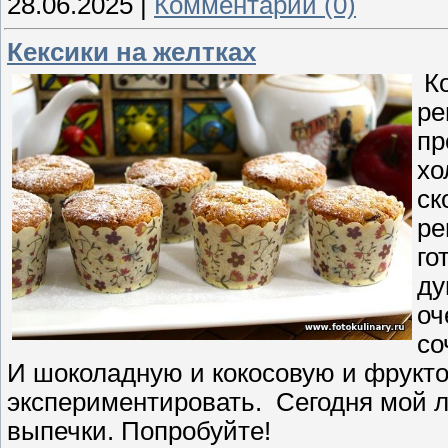
28.06.2025
|
Комментарии (0)
Кексики на желтках
Ко
ре
пр
хо
ск
ре
го
ду
оч
со
И шоколадную и кокосовую и фрукто
экспериментировать. Сегодня мой
выпечки. Попробуйте!