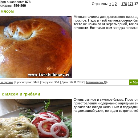
лов в каталоге
:
873
Страницы
:
«
1
2
...
170
171
17
ериалов
:
856-860
с мясом
Мясная начинка для дрожжевого пирога 
простое. Надо и чтоб начинка сочная бы
тесто не намокло от черезмерной, так ск
сочности. Вот такая нам загадка о волка
 и прочее
| Просмотров: 3442 | Загрузок: 951 | Дата:
26.11.2012
|
Комментарии (0)
♥ Мн
 с мясом и грибами
Очень сытное и вкусное блюдо. Просто
приготовления и сдержанно нарядный ви
делают это блюдо желанным и подходящ
на домашний ужин, но и для встречи лю