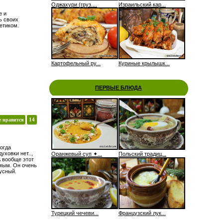
Оджахури (груз....
Израильский кар...
е и
ь своих
етиком.
Картофельный ру...
Куриные крылышк...
ПЕРВЫЕ БЛЮДА
е нравится
14
огда
уховки нет..,
Оранжевый суп ✦...
Польский традиц...
А вообще этот
мым. Он очень
усный.
Турецкий чечеви...
Французский лук...