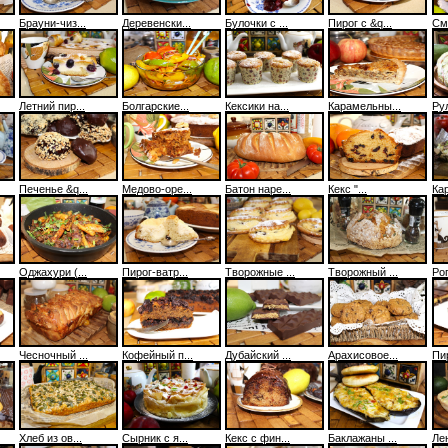
Брауни-чиз...
Деревенски...
Булочки с ...
Пирог с &q...
Cме
Летний пир...
Болгарские...
Кексики на...
Карамельны...
Рул
Печенье &q...
Медово-оре...
Батон наре...
Кекс "...
Ка
Оджахури (...
Пирог-ватр...
Творожные ...
Творожный ...
Рог
Чесночный ...
Кофейный п...
Дубайский ...
Арахисовое...
Пи
Хлеб из ов...
Cырник с я...
Кекс с фин...
Баклажаны ...
Лен