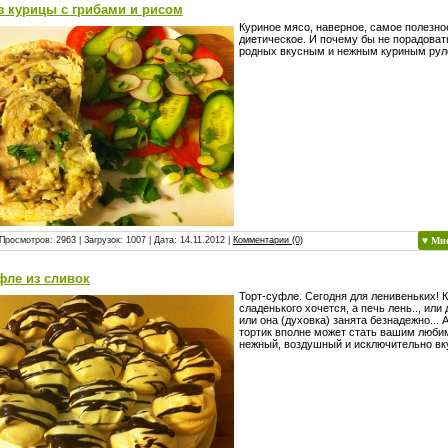
з курицы с грибами и рисом
Куриное мясо, наверное, самое полезно
диетическое. И почему бы не порадоват
родных вкусным и нежным куриным рул
Просмотров: 2963 | Загрузок: 1007 | Дата:
14.11.2012
|
Комментарии (0)
♥ Мн
фле из сливок
Торт-суфле. Сегодня для ленивеньких! К
сладенького хочется, а печь лень.., или д
или она (духовка) занята безнадежно... 
тортик вполне может стать вашим люби
нежный, воздушный и исключительно вк