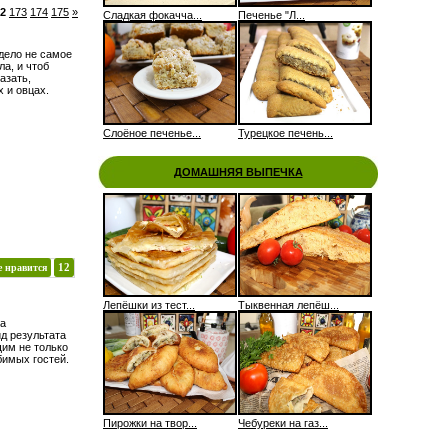
2
173
174
175
»
Сладкая фокачча...
Печенье "Л...
дело не самое
ла, и чтоб
азать,
х и овцах.
Слоёное печенье...
Турецкое печень...
ДОМАШНЯЯ ВЫПЕЧКА
е нравится
12
Лепёшки из тест...
Тыквенная лепёш...
та
д результата
им не только
бимых гостей.
Пирожки на твор...
Чебуреки на газ...