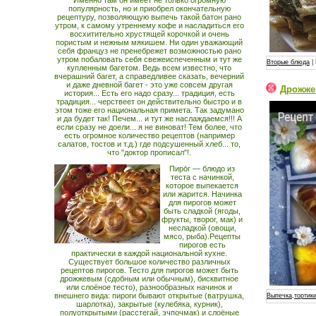
Именно там он имеет не только огромную
популярность, но и приобрел окончательную
рецептуру, позволяющую выпечь такой батон рано
утром, к самому утреннему кофе и насладиться его
восхитительно хрустящей корочкой и очень
пористым и нежным мякишем. Ни один уважающий
себя француз не пренебрежет возможностью рано
утром побаловать себя свежеиспеченным и тут же
Вторые блюда
| 
купленным багетом. Ведь всем известно, что
вчерашний багет, а справедливее сказать, вечерний
и даже дневной багет - это уже совсем другая
Дрожжев
история... Есть его надо сразу... традиция, есть
традиция... черствеет он действительно быстро и в
этом тоже его национальная примета. Так задумано
и да будет так! Печем... и тут же наслаждаемся!!! А
если сразу не доели... я не виноват! Тем более, что
есть огромное количество рецептов (например
салатов, тостов и т.д.) где подсушенный хлеб... то,
что "доктор прописал"!.
Пиро́г — блюдо из
теста с начинкой,
которое выпекается
или жарится. Начинка
для пирогов может
быть сладкой (ягоды,
фрукты, творог, мак) и
несладкой (овощи,
мясо, рыба).Рецепты
пирогов есть
практически в каждой национальной кухне.
Существует большое количество различных
рецептов пирогов. Тесто для пирогов может быть
дрожжевым (сдобным или обычным), бисквитное
или слоёное тесто), разнообразных начинок и
внешнего вида: пироги бывают открытые (ватрушка,
Выпечка,тортики
шарлотка), закрытые (кулебяка, курник),
полуоткрытыми (расстегай, эчпочмак) и слоёные