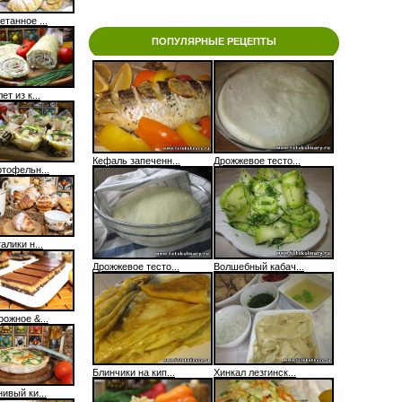
танное ...
ПОПУЛЯРНЫЕ РЕЦЕПТЫ
ет из к...
Кефаль запеченн...
Дрожжевое тесто...
ртофельн...
алики н...
Дрожжевое тесто...
Волшебный кабач...
рожное &...
Блинчики на кип...
Хинкал лезгинск...
ивый ки...