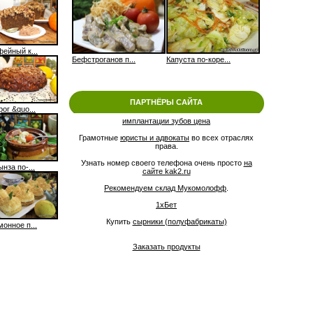
фейный к...
Бефстроганов п...
Капуста по-коре...
ПАРТНЁРЫ САЙТА
ог &quo...
имплантации зубов цена
Грамотные
юристы и адвокаты
во всех отраслях
права.
Узнать номер своего телефона очень просто
на
нза по-...
сайте kak2.ru
Рекомендуем склад Мукомолофф
.
1xБет
Купить
сырники (полуфабрикаты)
онное п...
Заказать продукты