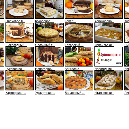
Ореховое п...
Кокосовое ...
Торт "...
Абрикосово...
Ко
Шоколадный...
Яблочный т...
Татарский ...
Израильски...
Пир
Луковое пе...
Новогодний...
Бейгеле с ...
Новогодние...
Бры
Картофельн...
Удмуртские...
Банановый ...
Итальянски...
Лим