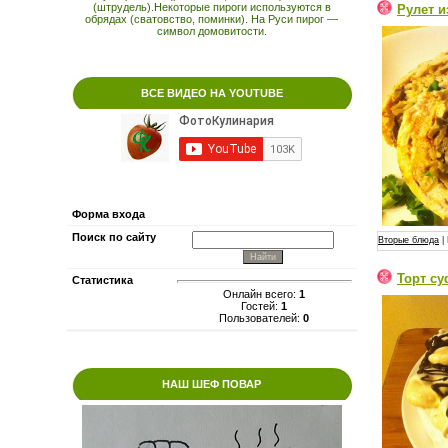
(штрудель).Некоторые пироги используются в
Рулет и
обрядах (сватовство, поминки). На Руси пирог —
символ домовитости.
ВСЕ ВИДЕО НА YOUTUBE
Форма входа
Поиск по сайту
Вторые блюда
| 
Торт су
Статистика
Онлайн всего:
1
Гостей:
1
Пользователей:
0
НАШ ШЕФ ПОВАР