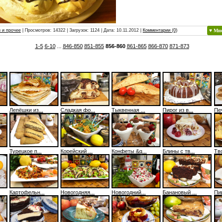
 и прочее
| Просмотров: 14322 | Загрузок: 1124 | Дата:
10.11.2012
|
Комментарии (0)
♥ Мн
1-5
6-10
...
846-850
851-855
856-860
861-865
866-870
871-873
Лепёшки из...
Сладкая фо...
Тыквенная ...
Пирог из в...
Печ
Турецкое п...
Корейский ...
Конфеты &q...
Блины с тв...
Тв
Картофельн...
Новогодняя...
Новогодний...
Банановый ...
Пир