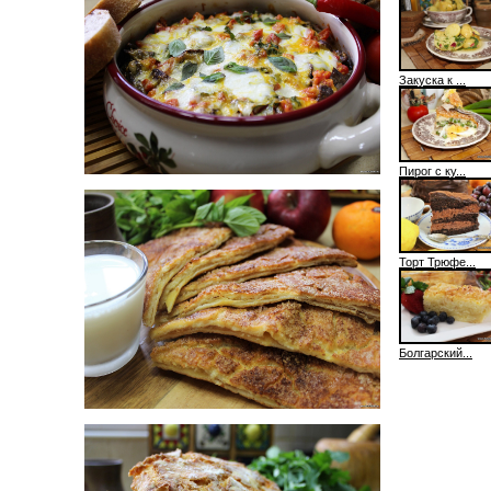
Закуска к ...
Пирог с ку...
Торт Трюфе...
Болгарский...