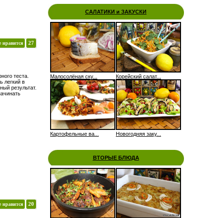
САЛАТИКИ и ЗАКУСКИ
е нравится
27
ного теста.
Малосолёная ску...
Корейский салат...
 легкий в
ный результат.
начинать
Картофельные ва...
Новогодняя заку...
ВТОРЫЕ БЛЮДА
е нравится
20