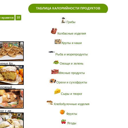
ТАБЛИЦА КАЛОРИЙНОСТИ ПРОДУКТОВ
е нравится
18
Грибы
Колбасные изделия
Крупы и каши
Рыба и морепродукты
енье &q...
Овощи и зелень
Мясные продукты
Орехи и сухофрукты
орожный ...
Сыры и творог
Хлебобулочные изделия
ог с дж...
Фрукты
Ягоды