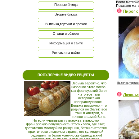
Всего материа
Первые блюда
Показано мат
Пирог 
Вторые блюда
Выпечка,тортики и прочее
Статьи и обзоры
Информация о сайте
Реклама на сайте
ПОПУЛЯРНЫЕ ВИДЕО РЕЦЕПТЫ
Выпечка,тортики
Весьма вероятно, что
название этого хлеба,
как французский багет
Лазанья
- это все таки
историческая
несправедливость.
Весьма возможно, что
родился он (багет) все
таки в Австрии, а
точнее в самой Вене.
Но если учитывать ту всеохватывающую
французскую популярность этого хлеба, где этот,
достаточно молодой по рождению, батон считается
практически символом страны, его кулинарной
традицией, то батон конечно же французский!