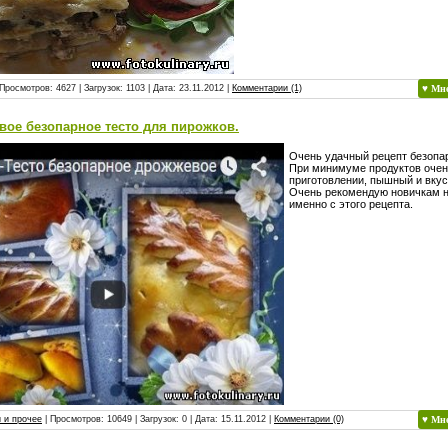
Просмотров: 4627 | Загрузок: 1103 | Дата:
23.11.2012
|
Комментарии (1)
♥ Мн
ое безопарное тесто для пирожков.
Очень удачный рецепт безопар
При минимуме продуктов очень
приготовлении, пышный и вкус
Очень рекомендую новичкам 
именно с этого рецепта.
 и прочее
| Просмотров: 10649 | Загрузок: 0 | Дата:
15.11.2012
|
Комментарии (0)
♥ Мн