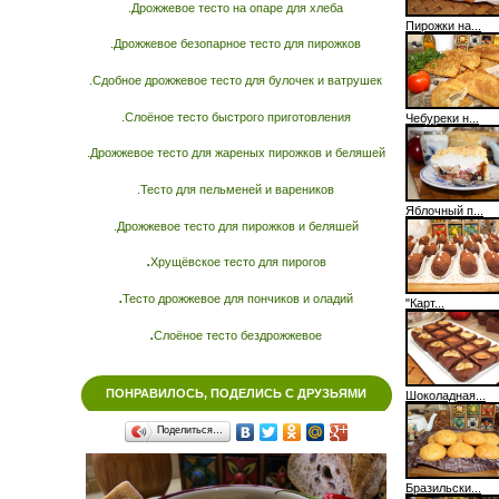
.Дрожжевое тесто на опаре для хлеба
Пирожки на...
.Дрожжевое безопарное тесто для пирожков
.Сдобное дрожжевое тесто для булочек и ватрушек
.Слоёное тесто быстрого приготовления
Чебуреки н...
.Дрожжевое тесто для жареных пирожков и беляшей
.Тесто для пельменей и вареников
Яблочный п...
.Дрожжевое тесто для пирожков и беляшей
.
Хрущёвское тесто для пирогов
.
Тесто дрожжевое для пончиков и оладий
"Карт...
.
Слоёное тесто бездрожжевое
ПОНРАВИЛОСЬ, ПОДЕЛИСЬ С ДРУЗЬЯМИ
Шоколадная...
Поделиться…
Бразильски...