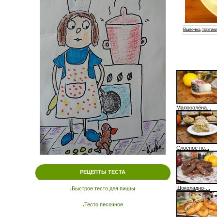
Выпечка,тортики
Малосолёна...
Слоёное пе...
РЕЦЕПТЫ ТЕСТА
.
Шоколадно-...
Быстрое тесто для пиццы
.
Тесто песочное